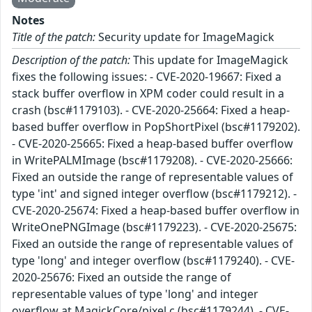
Notes
Title of the patch:
Security update for ImageMagick
Description of the patch:
This update for ImageMagick
fixes the following issues: - CVE-2020-19667: Fixed a
stack buffer overflow in XPM coder could result in a
crash (bsc#1179103). - CVE-2020-25664: Fixed a heap-
based buffer overflow in PopShortPixel (bsc#1179202).
- CVE-2020-25665: Fixed a heap-based buffer overflow
in WritePALMImage (bsc#1179208). - CVE-2020-25666:
Fixed an outside the range of representable values of
type 'int' and signed integer overflow (bsc#1179212). -
CVE-2020-25674: Fixed a heap-based buffer overflow in
WriteOnePNGImage (bsc#1179223). - CVE-2020-25675:
Fixed an outside the range of representable values of
type 'long' and integer overflow (bsc#1179240). - CVE-
2020-25676: Fixed an outside the range of
representable values of type 'long' and integer
overflow at MagickCore/pixel.c (bsc#1179244). - CVE-