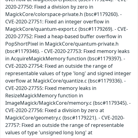
2020-27750: Fixed a division by zero in
MagickCore/colorspace-private.h (bsc#1179260). -
CVE-2020-27751: Fixed an integer overflow in
MagickCore/quantum-export.c (bsc#1179269). - CVE-
2020-27752: Fixed a heap-based buffer overflow in
PopShortPixel in MagickCore/quantum-private.h
(bsc#1179346). - CVE-2020-27753: Fixed memory leaks
in AcquireMagickMemory function (bsc#1179397). -
CVE-2020-27754: Fixed an outside the range of
representable values of type 'long' and signed integer
overflow at MagickCore/quantize.c (bsc#1179336). -
CVE-2020-27755: Fixed memory leaks in
ResizeMagickMemory function in
ImageMagick/MagickCore/memory.c (bsc#1179345). -
CVE-2020-27756: Fixed a division by zero at
MagickCore/geometry.c (bsc#1179221). - CVE-2020-
27757: Fixed an outside the range of representable
values of type 'unsigned long long' at