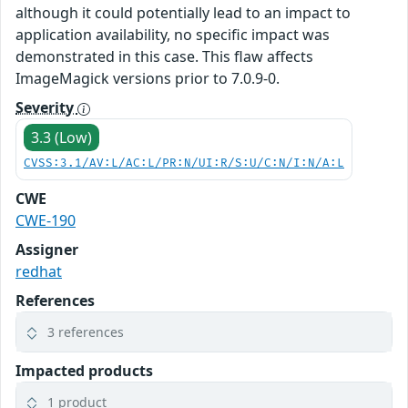
although it could potentially lead to an impact to
application availability, no specific impact was
demonstrated in this case. This flaw affects
ImageMagick versions prior to 7.0.9-0.
Severity
3.3 (Low)
CVSS:3.1/AV:L/AC:L/PR:N/UI:R/S:U/C:N/I:N/A:L
CWE
CWE-190
Assigner
redhat
References
3 references
Impacted products
1 product