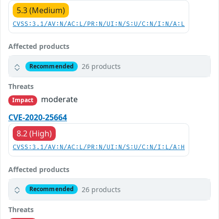
5.3 (Medium)
CVSS:3.1/AV:N/AC:L/PR:N/UI:N/S:U/C:N/I:N/A:L
Affected products
26 products
Recommended
Threats
moderate
Impact
CVE-2020-25664
8.2 (High)
CVSS:3.1/AV:N/AC:L/PR:N/UI:N/S:U/C:N/I:L/A:H
Affected products
26 products
Recommended
Threats