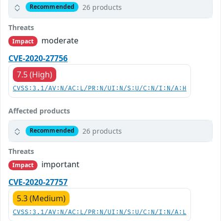
26 products
Recommended
Threats
moderate
Impact
CVE-2020-27756
7.5 (High)
CVSS:3.1/AV:N/AC:L/PR:N/UI:N/S:U/C:N/I:N/A:H
Affected products
26 products
Recommended
Threats
important
Impact
CVE-2020-27757
5.3 (Medium)
CVSS:3.1/AV:N/AC:L/PR:N/UI:N/S:U/C:N/I:N/A:L