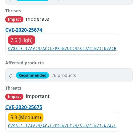
Threats
moderate
Impact
CVE-2020-25674
7.5 (High)
CVSS:3.1/AV:N/AC:L/PR:N/UI:N/S:U/C:N/I:N/A:H
Affected products
26 products
Recommended
Threats
important
Impact
CVE-2020-25675
5.3 (Medium)
CVSS:3.1/AV:N/AC:L/PR:N/UI:N/S:U/C:N/I:N/A:L