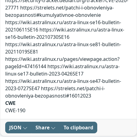
https://security-tracker.debian.org/tracker/CVE-2020-
27771 https://strelets.net/patchi-i-obnovleniya-
bezopasnosti#kumulyativnoe-obnovlenie
https://wiki.astralinux.ru/astra-linux-se16-bulletin-
20210611SE16 https://wiki.astralinux.ru/astra-linux-
se16-bulletin-20210730SE16
https://wiki.astralinux.ru/astra-linux-se81-bulletin-
20211019SE81
https://wiki.astralinux.ru/pages/viewpage.action?
pageId=47416144 https://wiki.astralinux.ru/astra-
linux-se17-bulletin-2023-0426SE17
https://wiki.astralinux.ru/astra-linux-se47-bulletin-
2023-0727SE47 https://strelets.net/patchi-i-
obnovleniya-bezopasnosti#16012023
CWE
CWE-190
JSON
Share
To clipboard