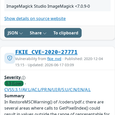
ImageMagick Studio ImageMagick <7.0.9-0
Show details on source website
JSON
Share
To clipboard
FKIE_CVE-2020-27771
Vulnerability from
fkie_nvd
- Published: 2020-12-04
15:15 - Updated: 2026-06-17 03:09
Severity
3.3 (Low)
-
CVSS:3.1/AV:L/AC:L/PR:N/UI:R/S:U/C:N/I:N/A:L
Summary
In RestoreMSCWarning() of /coders/pdf.c there are
several areas where calls to GetPixelIndex() could
result in values outside the range of representable for