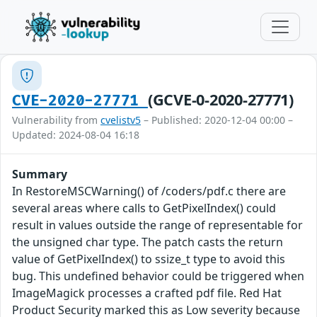
(GCVE-0-2020-27771)
CVE-2020-27771
Vulnerability from
cvelistv5
– Published: 2020-12-04 00:00 –
Updated: 2024-08-04 16:18
Summary
In RestoreMSCWarning() of /coders/pdf.c there are
several areas where calls to GetPixelIndex() could
result in values outside the range of representable for
the unsigned char type. The patch casts the return
value of GetPixelIndex() to ssize_t type to avoid this
bug. This undefined behavior could be triggered when
ImageMagick processes a crafted pdf file. Red Hat
Product Security marked this as Low severity because