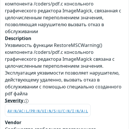
компонента /coders/pdf.c консольного
графического редактора ImageMagick, связанная с
целочисленным переполнением значения,
позволяющая нарушителю вызвать отказ в
обслуживании
Description
Уязвимость функции RestoreMSCWarning()
компонента /coders/pdf.c консольного
графического редактора ImageMagick связана с
целочисленным переполнением значения.
Эксплуатация уязвимости позволяет нарушителю,
действующему удаленно, вызвать отказ в
обслуживании с помощью специально созданного
pdf файла
Severity
AV:N/AC:L/PR:N/UI:N/S:U/C:N/I:N/A:L
Vendor