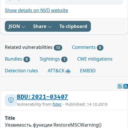
Show details on NVD website
JSON
Share
To clipboard
Related vulnerabilities
Comments
13
0
Bundles
Sightings
CWE mitigations
0
1
Detection rules
ATT&CK
EMB3D
BDU:2021-03407
Vulnerability from
fstec
- Published: 14.10.2019
Title
Уязвимость функции RestoreMSCWarning()