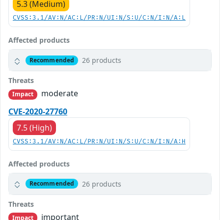
5.3 (Medium)
CVSS:3.1/AV:N/AC:L/PR:N/UI:N/S:U/C:N/I:N/A:L
Affected products
26 products
Recommended
Threats
moderate
Impact
CVE-2020-27760
7.5 (High)
CVSS:3.1/AV:N/AC:L/PR:N/UI:N/S:U/C:N/I:N/A:H
Affected products
26 products
Recommended
Threats
important
Impact