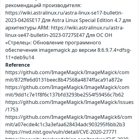
рекомендаций производителя:
https://wiki.astralinux.ru/astra-linux-se17-bulletin-
2023-0426SE17 Для Astra Linux Special Edition 4.7 для
архитектуры ARM: https://wiki.astralinux.ru/astra-
linux-se47-bulletin-2023-0727SE47 Для ОС ОН
«Стрелец»: Обновление программного
обеспечения imagemagick до версии 8:6.9.7.4+dfsg-
11+deb9u14
Reference
https://github.com/ImageMagick/ImageMagick/com
mit/872ffe6d0131beec8b47568a4874ffaca91a872e
https://github.com/ImageMagick/ImageMagick/com
mit/9dd1c7e1f8f6c137bfd3293be2554f59456c7b62
https://github.com/ImageMagick/ImageMagick/issues
/1753
https://github.com/ImageMagick/ImageMagick6/com
mit/a07ecde4c1c3a3efaa628434adc903295f6bb2b3
https://nvd.nist.gov/vuln/detail/CVE-2020-27771