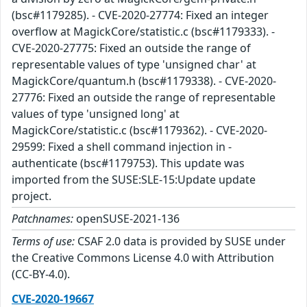
(bsc#1179285). - CVE-2020-27774: Fixed an integer
overflow at MagickCore/statistic.c (bsc#1179333). -
CVE-2020-27775: Fixed an outside the range of
representable values of type 'unsigned char' at
MagickCore/quantum.h (bsc#1179338). - CVE-2020-
27776: Fixed an outside the range of representable
values of type 'unsigned long' at
MagickCore/statistic.c (bsc#1179362). - CVE-2020-
29599: Fixed a shell command injection in -
authenticate (bsc#1179753). This update was
imported from the SUSE:SLE-15:Update update
project.
Patchnames:
openSUSE-2021-136
Terms of use:
CSAF 2.0 data is provided by SUSE under
the Creative Commons License 4.0 with Attribution
(CC-BY-4.0).
CVE-2020-19667