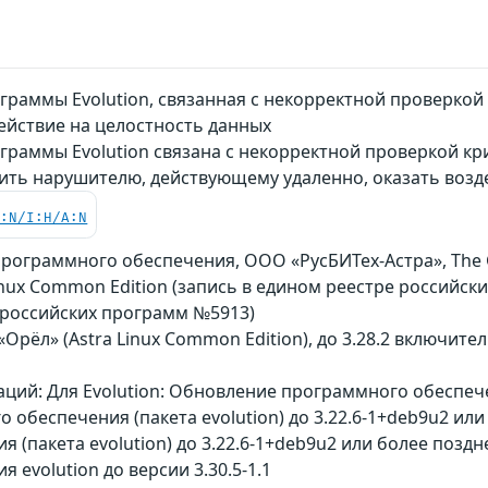
граммы Evolution, связанная с некорректной проверко
ействие на целостность данных
граммы Evolution связана c некорректной проверкой к
ить нарушителю, действующему удаленно, оказать возд
C:N/I:H/A:N
рограммного обеспечения, ООО «РусБИТех-Астра», The 
Linux Common Edition (запись в едином реестре российс
 российских программ №5913)
 «Орёл» (Astra Linux Common Edition), до 3.28.2 включител
ий: Для Evolution: Обновление программного обеспечен
обеспечения (пакета evolution) до 3.22.6-1+deb9u2 или
 (пакета evolution) до 3.22.6-1+deb9u2 или более поз
evolution до версии 3.30.5-1.1