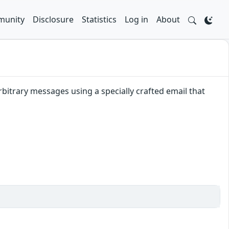
unity
Disclosure
Statistics
Log in
About
itrary messages using a specially crafted email that