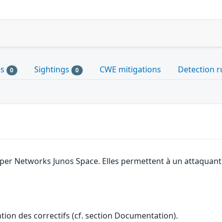
es
Sightings
CWE mitigations
Detection r
0
0
niper Networks Junos Space. Elles permettent à un attaquan
ention des correctifs (cf. section Documentation).