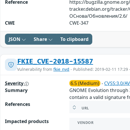
Reference
https://bugzilla.gnome.org/
tracker.debian.org/tracker
ОСнова/Обновления/2.6/
CWE
CWE-347
JSON
Share
To clipboard
FKIE_CVE-2018-15587
Vulnerability from
fkie_nvd
- Published: 2019-02-11 17:29 
Severity
6.5 (Medium)
-
CVSS:3.0/AV
Summary
GNOME Evolution through 3.
contains a valid signature 
References
URL
Impacted products
VENDOR