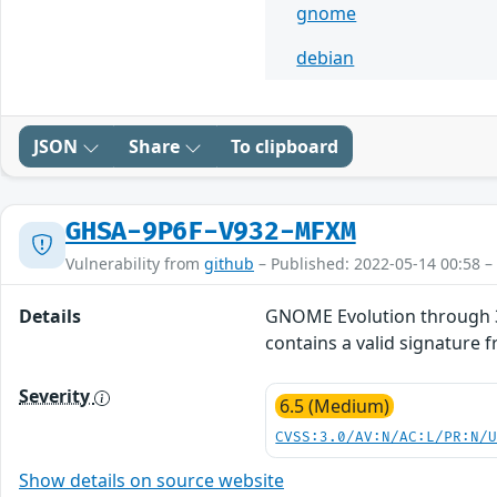
gnome
debian
JSON
Share
To clipboard
GHSA-9P6F-V932-MFXM
Vulnerability from
github
– Published: 2022-05-14 00:58 –
Details
GNOME Evolution through 3.
contains a valid signature 
Severity
6.5 (Medium)
CVSS:3.0/AV:N/AC:L/PR:N/
Show details on source website