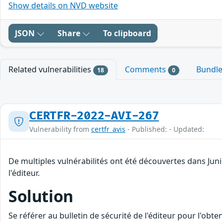
Show details on NVD website
JSON
Share
To clipboard
Related vulnerabilities
Comments
Bundl
18
0
CERTFR-2022-AVI-267
Vulnerability from
certfr_avis
- Published: - Updated:
De multiples vulnérabilités ont été découvertes dans Ju
l'éditeur.
Solution
Se référer au bulletin de sécurité de l'éditeur pour l'obt