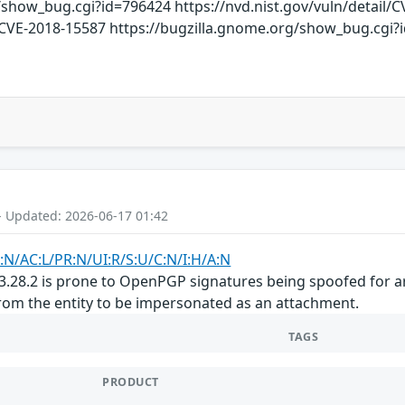
show_bug.cgi?id=796424 https://nvd.nist.gov/vuln/detail/CV
/CVE-2018-15587 https://bugzilla.gnome.org/show_bug.cgi?
- Updated: 2026-06-17 01:42
:N/AC:L/PR:N/UI:R/S:U/C:N/I:H/A:N
28.2 is prone to OpenPGP signatures being spoofed for arb
from the entity to be impersonated as an attachment.
TAGS
PRODUCT