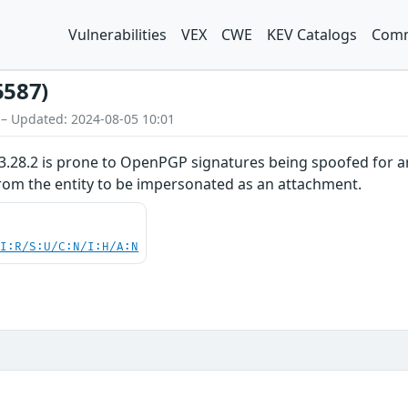
Vulnerabilities
VEX
CWE
KEV Catalogs
Comm
5587)
 – Updated: 2024-08-05 10:01
28.2 is prone to OpenPGP signatures being spoofed for arb
from the entity to be impersonated as an attachment.
UI:R/S:U/C:N/I:H/A:N