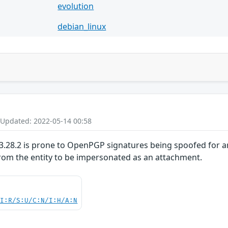
evolution
debian_linux
 Updated: 2022-05-14 00:58
28.2 is prone to OpenPGP signatures being spoofed for arb
from the entity to be impersonated as an attachment.
UI:R/S:U/C:N/I:H/A:N