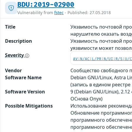
BDU:2019-02900
Vulnerability from
fstec
- Published: 27.05.2018
Title
Уязвимость почтовой про
нарушителю оказать возд
Description
Уязвимость почтовой про
уязвимости может позвол
Severity
AV:N/AC:L/PR:N/UI:R/S:U/
Vendor
Сообщество свободного п
Software Name
Debian GNU/Linux, Astra 
(запись в едином реестре
Software Version
9 (Debian GNU/Linux), 2.12
ОСнова Оnyx)
Possible Mitigations
Использование рекомендац
Обновление программного 
программного обеспечения
программного обеспечения 