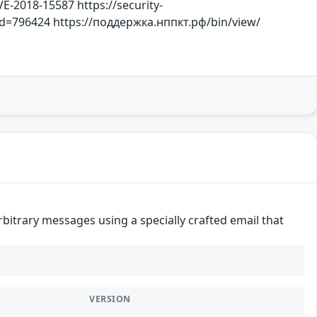
E-2018-15587 https://security-
id=796424 https://поддержка.нппкт.рф/bin/view/
itrary messages using a specially crafted email that
VERSION