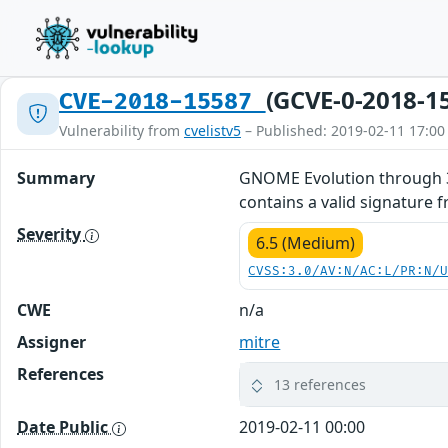
(GCVE-0-2018-1
CVE-2018-15587
Vulnerability from
cvelistv5
– Published: 2019-02-11 17:00
Summary
GNOME Evolution through 3.
contains a valid signature 
Severity
6.5 (Medium)
CVSS:3.0/AV:N/AC:L/PR:N/
CWE
n/a
Assigner
mitre
References
13 references
Date Public
2019-02-11 00:00