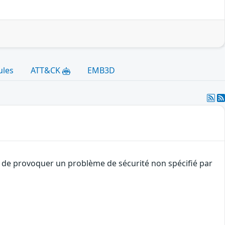
ules
ATT&CK
EMB3D
t de provoquer un problème de sécurité non spécifié par