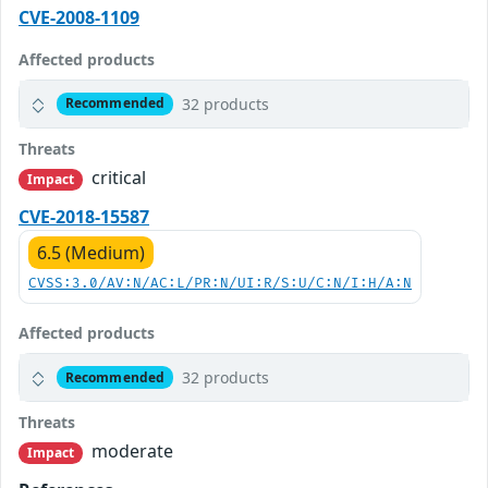
CVE-2008-1109
Affected products
32 products
Recommended
Threats
critical
Impact
CVE-2018-15587
6.5 (Medium)
CVSS:3.0/AV:N/AC:L/PR:N/UI:R/S:U/C:N/I:H/A:N
Affected products
32 products
Recommended
Threats
moderate
Impact