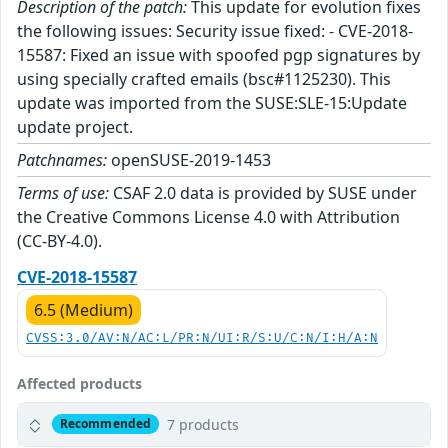
Description of the patch:
This update for evolution fixes
the following issues: Security issue fixed: - CVE-2018-
15587: Fixed an issue with spoofed pgp signatures by
using specially crafted emails (bsc#1125230). This
update was imported from the SUSE:SLE-15:Update
update project.
Patchnames:
openSUSE-2019-1453
Terms of use:
CSAF 2.0 data is provided by SUSE under
the Creative Commons License 4.0 with Attribution
(CC-BY-4.0).
CVE-2018-15587
6.5 (Medium)
CVSS:3.0/AV:N/AC:L/PR:N/UI:R/S:U/C:N/I:H/A:N
Affected products
7 products
Recommended