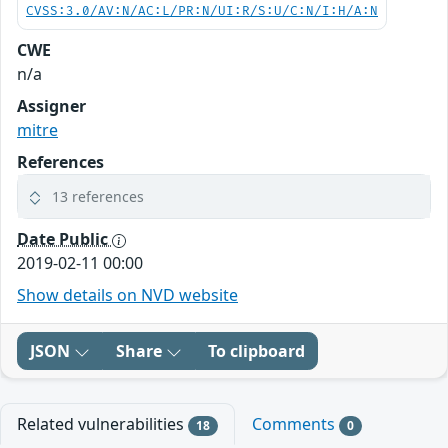
CVSS:3.0/AV:N/AC:L/PR:N/UI:R/S:U/C:N/I:H/A:N
CWE
n/a
Assigner
mitre
References
13 references
Date Public
2019-02-11 00:00
Show details on NVD website
JSON
Share
To clipboard
Related vulnerabilities
Comments
18
0