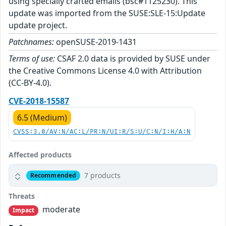
using specially crafted emails (bsc#1125230). This
update was imported from the SUSE:SLE-15:Update
update project.
Patchnames:
openSUSE-2019-1431
Terms of use:
CSAF 2.0 data is provided by SUSE under
the Creative Commons License 4.0 with Attribution
(CC-BY-4.0).
CVE-2018-15587
6.5 (Medium)
CVSS:3.0/AV:N/AC:L/PR:N/UI:R/S:U/C:N/I:H/A:N
Affected products
7 products
Recommended
Threats
moderate
Impact