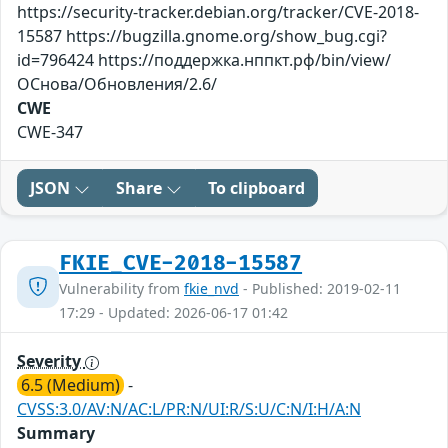
https://security-tracker.debian.org/tracker/CVE-2018-
15587 https://bugzilla.gnome.org/show_bug.cgi?
id=796424 https://поддержка.нппкт.рф/bin/view/
ОСнова/Обновления/2.6/
CWE
CWE-347
JSON
Share
To clipboard
FKIE_CVE-2018-15587
Vulnerability from
fkie_nvd
- Published: 2019-02-11
17:29 - Updated: 2026-06-17 01:42
Severity
6.5 (Medium)
-
CVSS:3.0/AV:N/AC:L/PR:N/UI:R/S:U/C:N/I:H/A:N
Summary