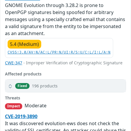
GNOME Evolution through 3.28.2 is prone to
OpenPGP signatures being spoofed for arbitrary
messages using a specially crafted email that contains
a valid signature from the entity to be impersonated
as an attachment.
5.4 (Medium)
CVSS:3.0/AV:N/AC:L/PR:N/UI:R/S:U/C:L/I:L/A:N
CWE-347
- Improper Verification of Cryptographic Signature
Affected products
196 products
Fixed
Threats
Moderate
Impact
CVE-2019-3890
It was discovered evolution-ews does not check the
validity of SSL certificates. An attacker could abuse this