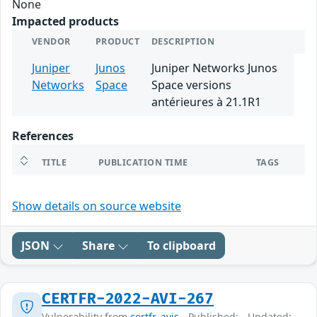
None
Impacted products
VENDOR
PRODUCT
DESCRIPTION
Juniper
Junos
Juniper Networks Junos
Networks
Space
Space versions
antérieures à 21.1R1
References
TITLE
PUBLICATION TIME
TAGS
Show details on source website
JSON
Share
To clipboard
CERTFR-2022-AVI-267
Vulnerability from
certfr_avis
- Published: - Updated: