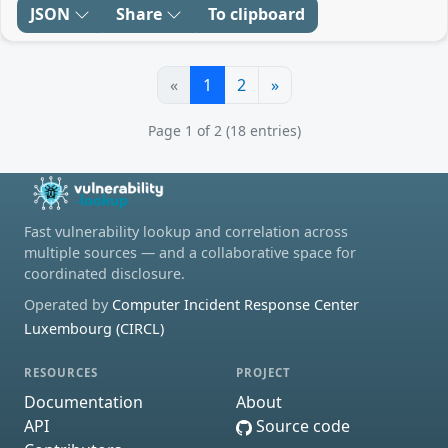
JSON
Share
To clipboard
«
1
2
»
Page 1 of 2 (18 entries)
Fast vulnerability lookup and correlation across
multiple sources — and a collaborative space for
coordinated disclosure.
Operated by
Computer Incident Response Center
Luxembourg (CIRCL)
RESOURCES
PROJECT
Documentation
About
API
Source code