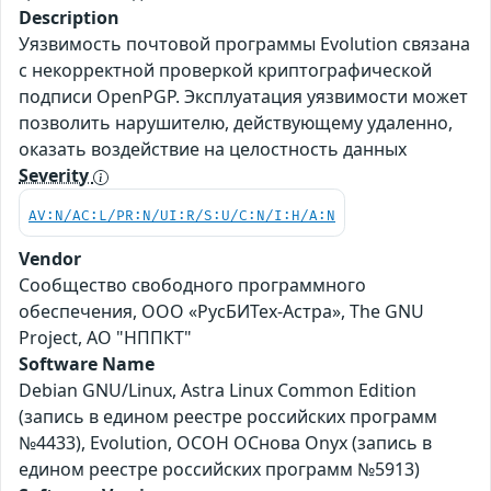
Description
Уязвимость почтовой программы Evolution связана
c некорректной проверкой криптографической
подписи OpenPGP. Эксплуатация уязвимости может
позволить нарушителю, действующему удаленно,
оказать воздействие на целостность данных
Severity
AV:N/AC:L/PR:N/UI:R/S:U/C:N/I:H/A:N
Vendor
Сообщество свободного программного
обеспечения, ООО «РусБИТех-Астра», The GNU
Project, АО "НППКТ"
Software Name
Debian GNU/Linux, Astra Linux Common Edition
(запись в едином реестре российских программ
№4433), Evolution, ОСОН ОСнова Оnyx (запись в
едином реестре российских программ №5913)