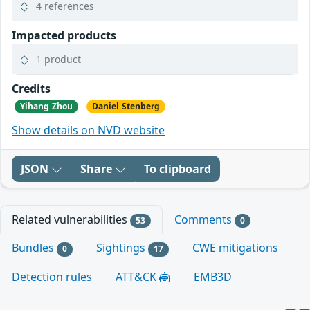
4 references
Impacted products
1 product
Credits
Yihang Zhou
Daniel Stenberg
Show details on NVD website
JSON
Share
To clipboard
Related vulnerabilities
Comments
53
0
Bundles
Sightings
CWE mitigations
0
17
Detection rules
ATT&CK
EMB3D