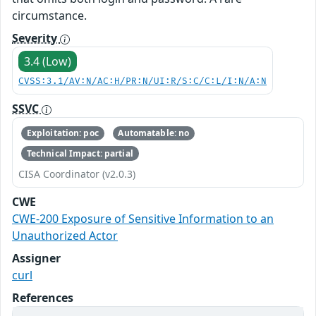
circumstance.
Severity
3.4 (Low)
CVSS:3.1/AV:N/AC:H/PR:N/UI:R/S:C/C:L/I:N/A:N
SSVC
Exploitation: poc
Automatable: no
Technical Impact: partial
CISA Coordinator (v2.0.3)
CWE
CWE-200 Exposure of Sensitive Information to an
Unauthorized Actor
Assigner
curl
References