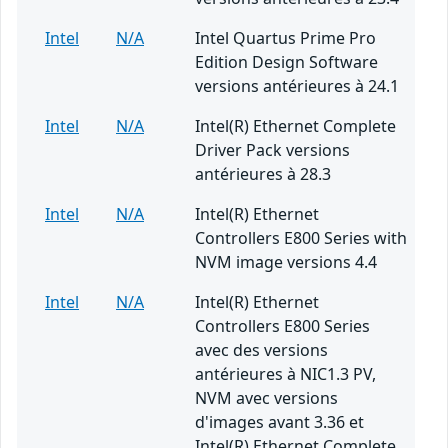
Intel
N/A
Intel Quartus Prime Pro
Edition Design Software
versions antérieures à 24.1
Intel
N/A
Intel(R) Ethernet Complete
Driver Pack versions
antérieures à 28.3
Intel
N/A
Intel(R) Ethernet
Controllers E800 Series with
NVM image versions 4.4
Intel
N/A
Intel(R) Ethernet
Controllers E800 Series
avec des versions
antérieures à NIC1.3 PV,
NVM avec versions
d'images avant 3.36 et
Intel(R) Ethernet Complete