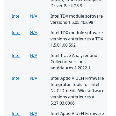
Driver Pack 28.3.
Intel
N/A
Intel TDX module software
versions 1.5.05.46.698
Intel
N/A
Intel TDX module software
versions antérieures à TDX
1.5.01.00.592
Intel
N/A
Intel Trace Analyzer and
Collector versions
antérieures à 2022.1
Intel
N/A
Intel Aptio V UEFI Firmware
Integrator Tools for Intel
NUC iDmiEdit-Win software
versions antérieures à
5.27.03.0006
Intel
N/A
Intel Aptio V UEFI Firmware