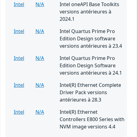
Intel
N/A
Intel oneAPI Base Toolkits
versions antérieures à
2024.1
Intel
N/A
Intel Quartus Prime Pro
Edition Design software
versions antérieures à 23.4
Intel
N/A
Intel Quartus Prime Pro
Edition Design Software
versions antérieures à 24.1
Intel
N/A
Intel(R) Ethernet Complete
Driver Pack versions
antérieures à 28.3
Intel
N/A
Intel(R) Ethernet
Controllers E800 Series with
NVM image versions 4.4