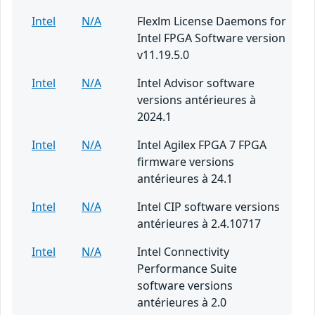
Intel
N/A
Flexlm License Daemons for
Intel FPGA Software version
v11.19.5.0
Intel
N/A
Intel Advisor software
versions antérieures à
2024.1
Intel
N/A
Intel Agilex FPGA 7 FPGA
firmware versions
antérieures à 24.1
Intel
N/A
Intel CIP software versions
antérieures à 2.4.10717
Intel
N/A
Intel Connectivity
Performance Suite
software versions
antérieures à 2.0