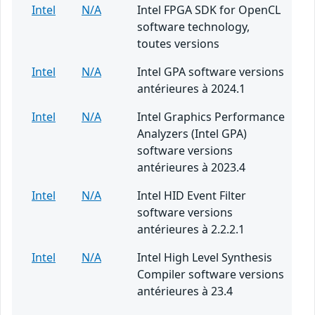
Intel
N/A
Intel FPGA SDK for OpenCL
software technology,
toutes versions
Intel
N/A
Intel GPA software versions
antérieures à 2024.1
Intel
N/A
Intel Graphics Performance
Analyzers (Intel GPA)
software versions
antérieures à 2023.4
Intel
N/A
Intel HID Event Filter
software versions
antérieures à 2.2.2.1
Intel
N/A
Intel High Level Synthesis
Compiler software versions
antérieures à 23.4