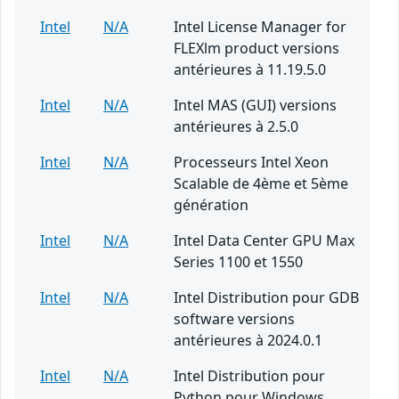
Intel
N/A
Intel License Manager for
FLEXlm product versions
antérieures à 11.19.5.0
Intel
N/A
Intel MAS (GUI) versions
antérieures à 2.5.0
Intel
N/A
Processeurs Intel Xeon
Scalable de 4ème et 5ème
génération
Intel
N/A
Intel Data Center GPU Max
Series 1100 et 1550
Intel
N/A
Intel Distribution pour GDB
software versions
antérieures à 2024.0.1
Intel
N/A
Intel Distribution pour
Python pour Windows