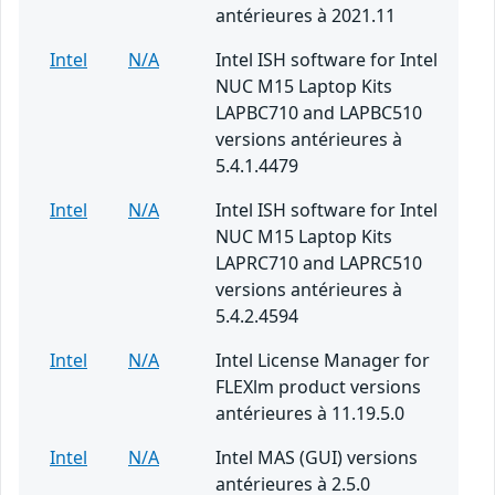
antérieures à 2021.11
Intel
N/A
Intel ISH software for Intel
NUC M15 Laptop Kits
LAPBC710 and LAPBC510
versions antérieures à
5.4.1.4479
Intel
N/A
Intel ISH software for Intel
NUC M15 Laptop Kits
LAPRC710 and LAPRC510
versions antérieures à
5.4.2.4594
Intel
N/A
Intel License Manager for
FLEXlm product versions
antérieures à 11.19.5.0
Intel
N/A
Intel MAS (GUI) versions
antérieures à 2.5.0