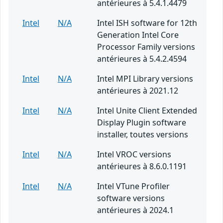
antérieures à 5.4.1.4479
Intel
N/A
Intel ISH software for 12th
Generation Intel Core
Processor Family versions
antérieures à 5.4.2.4594
Intel
N/A
Intel MPI Library versions
antérieures à 2021.12
Intel
N/A
Intel Unite Client Extended
Display Plugin software
installer, toutes versions
Intel
N/A
Intel VROC versions
antérieures à 8.6.0.1191
Intel
N/A
Intel VTune Profiler
software versions
antérieures à 2024.1