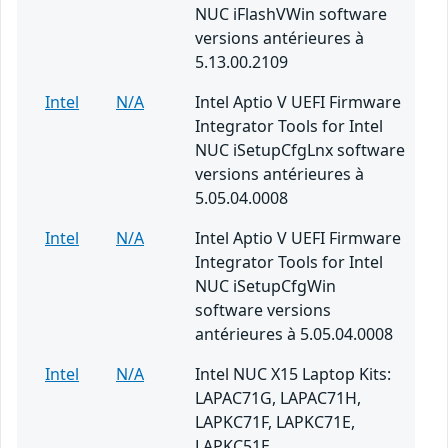
NUC iFlashVWin software
versions antérieures à
5.13.00.2109
Intel
N/A
Intel Aptio V UEFI Firmware
Integrator Tools for Intel
NUC iSetupCfgLnx software
versions antérieures à
5.05.04.0008
Intel
N/A
Intel Aptio V UEFI Firmware
Integrator Tools for Intel
NUC iSetupCfgWin
software versions
antérieures à 5.05.04.0008
Intel
N/A
Intel NUC X15 Laptop Kits:
LAPAC71G, LAPAC71H,
LAPKC71F, LAPKC71E,
LAPKC51E.