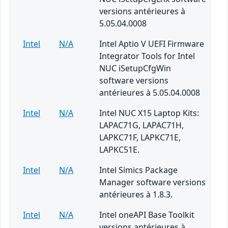
versions antérieures à
5.05.04.0008
Intel
N/A
Intel Aptio V UEFI Firmware
Integrator Tools for Intel
NUC iSetupCfgWin
software versions
antérieures à 5.05.04.0008
Intel
N/A
Intel NUC X15 Laptop Kits:
LAPAC71G, LAPAC71H,
LAPKC71F, LAPKC71E,
LAPKC51E.
Intel
N/A
Intel Simics Package
Manager software versions
antérieures à 1.8.3.
Intel
N/A
Intel oneAPI Base Toolkit
versions antérieures à