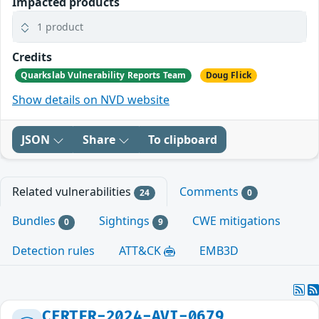
Impacted products
1 product
Credits
Quarkslab Vulnerability Reports Team
Doug Flick
Show details on NVD website
JSON
Share
To clipboard
Related vulnerabilities
Comments
24
0
Bundles
Sightings
CWE mitigations
0
9
Detection rules
ATT&CK
EMB3D
CERTFR-2024-AVI-0679