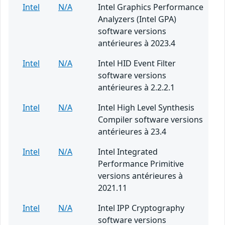
Intel
N/A
Intel Graphics Performance
Analyzers (Intel GPA)
software versions
antérieures à 2023.4
Intel
N/A
Intel HID Event Filter
software versions
antérieures à 2.2.2.1
Intel
N/A
Intel High Level Synthesis
Compiler software versions
antérieures à 23.4
Intel
N/A
Intel Integrated
Performance Primitive
versions antérieures à
2021.11
Intel
N/A
Intel IPP Cryptography
software versions