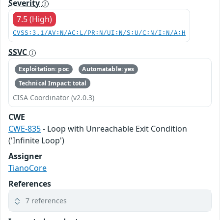
Severity
7.5 (High)
CVSS:3.1/AV:N/AC:L/PR:N/UI:N/S:U/C:N/I:N/A:H
SSVC
Exploitation: poc
Automatable: yes
Technical Impact: total
CISA Coordinator (v2.0.3)
CWE
CWE-835
- Loop with Unreachable Exit Condition
('Infinite Loop')
Assigner
TianoCore
References
7 references