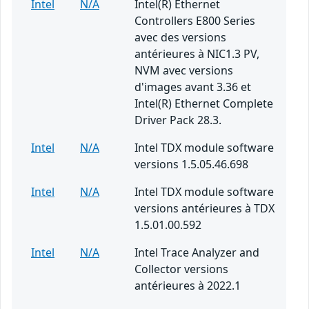
Intel
N/A
Intel(R) Ethernet
Controllers E800 Series
avec des versions
antérieures à NIC1.3 PV,
NVM avec versions
d'images avant 3.36 et
Intel(R) Ethernet Complete
Driver Pack 28.3.
Intel
N/A
Intel TDX module software
versions 1.5.05.46.698
Intel
N/A
Intel TDX module software
versions antérieures à TDX
1.5.01.00.592
Intel
N/A
Intel Trace Analyzer and
Collector versions
antérieures à 2022.1