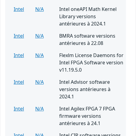
Intel
N/A
Intel oneAPI Math Kernel
Library versions
antérieures à 2024.1
Intel
N/A
BMRA software versions
antérieures à 22.08
Intel
N/A
Flexlm License Daemons for
Intel FPGA Software version
v11.19.5.0
Intel
N/A
Intel Advisor software
versions antérieures à
2024.1
Intel
N/A
Intel Agilex FPGA 7 FPGA
firmware versions
antérieures à 24.1
Intel
N/A
Intel CIP software versions