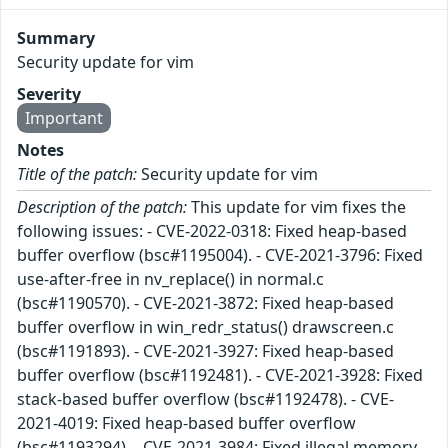
Summary
Security update for vim
Severity
Important
Notes
Title of the patch:
Security update for vim
Description of the patch:
This update for vim fixes the
following issues: - CVE-2022-0318: Fixed heap-based
buffer overflow (bsc#1195004). - CVE-2021-3796: Fixed
use-after-free in nv_replace() in normal.c
(bsc#1190570). - CVE-2021-3872: Fixed heap-based
buffer overflow in win_redr_status() drawscreen.c
(bsc#1191893). - CVE-2021-3927: Fixed heap-based
buffer overflow (bsc#1192481). - CVE-2021-3928: Fixed
stack-based buffer overflow (bsc#1192478). - CVE-
2021-4019: Fixed heap-based buffer overflow
(bsc#1193294). - CVE-2021-3984: Fixed illegal memory