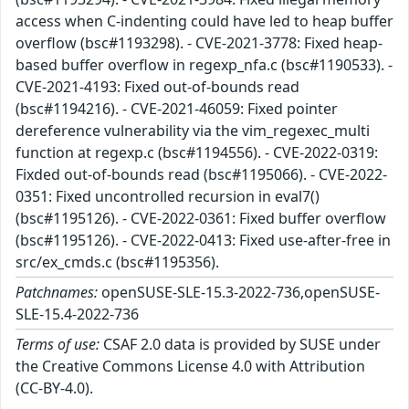
access when C-indenting could have led to heap buffer
overflow (bsc#1193298). - CVE-2021-3778: Fixed heap-
based buffer overflow in regexp_nfa.c (bsc#1190533). -
CVE-2021-4193: Fixed out-of-bounds read
(bsc#1194216). - CVE-2021-46059: Fixed pointer
dereference vulnerability via the vim_regexec_multi
function at regexp.c (bsc#1194556). - CVE-2022-0319:
Fixded out-of-bounds read (bsc#1195066). - CVE-2022-
0351: Fixed uncontrolled recursion in eval7()
(bsc#1195126). - CVE-2022-0361: Fixed buffer overflow
(bsc#1195126). - CVE-2022-0413: Fixed use-after-free in
src/ex_cmds.c (bsc#1195356).
Patchnames:
openSUSE-SLE-15.3-2022-736,openSUSE-
SLE-15.4-2022-736
Terms of use:
CSAF 2.0 data is provided by SUSE under
the Creative Commons License 4.0 with Attribution
(CC-BY-4.0).