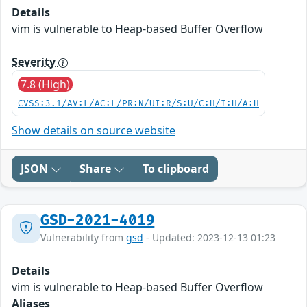
Details
vim is vulnerable to Heap-based Buffer Overflow
Severity
7.8 (High)
CVSS:3.1/AV:L/AC:L/PR:N/UI:R/S:U/C:H/I:H/A:H
Show details on source website
JSON
Share
To clipboard
GSD-2021-4019
Vulnerability from
gsd
- Updated: 2023-12-13 01:23
Details
vim is vulnerable to Heap-based Buffer Overflow
Aliases