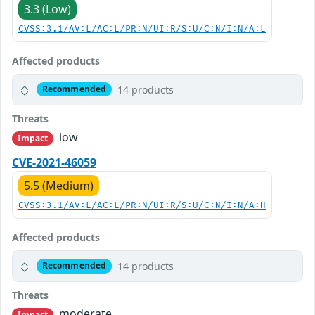
3.3 (Low)
CVSS:3.1/AV:L/AC:L/PR:N/UI:R/S:U/C:N/I:N/A:L
Affected products
14 products
Recommended
Threats
low
Impact
CVE-2021-46059
5.5 (Medium)
CVSS:3.1/AV:L/AC:L/PR:N/UI:R/S:U/C:N/I:N/A:H
Affected products
14 products
Recommended
Threats
moderate
Impact