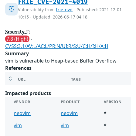
FKIE_CVE-2021-4019
Vulnerability from
fkie_nvd
- Published: 2021-12-01
10:15 - Updated: 2026-06-17 04:18
Severity
7.8 (High)
-
CVSS:3.1/AV:L/AC:L/PR:N/UI:R/S:U/C:H/I:H/A:H
Summary
vim is vulnerable to Heap-based Buffer Overflow
References
URL
TAGS
Impacted products
VENDOR
PRODUCT
VERSION
neovim
neovim
*
vim
vim
*