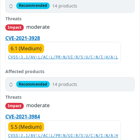
14 products
Recommended
Threats
moderate
Impact
CVE-2021-3928
6.1 (Medium)
CVSS:3.1/AV:L/AC:L/PR:N/UI:R/S:U/C:N/I:H/A:L
Affected products
14 products
Recommended
Threats
moderate
Impact
CVE-2021-3984
5.5 (Medium)
CVSS:3.1/AV:L/AC:L/PR:N/UI:R/S:U/C:N/I:N/A:H