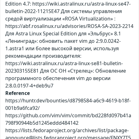
Edition 4.7: https://wiki.astralinux.ru/astra-linux-se47-
bulletin-2022-1121SE47 Для системы управления
средой виртуализации «ROSA Virtualization» :
https://abf.rosalinux.ru/advisories/ROSA-SA-2023-2214
Для Astra Linux Special Edition для «Эльбрус» 8.1
«Ленинград»: обновить пакет vim до 2:9.0.0242-
1.astra1 или более высокой версии, используя
рекомендации производителя:
https://wiki.astralinux.ru/astra-linux-se81-bulletin-
20230315SE81 Для ОС ОН «Стрелец»: Обновление
программного обеспечения vim до версии
2:8.0.0197-4+deb9u7
Reference
https://huntr.dev/bounties/d8798584-a6c9-4619-b18f-
001b9a6fca92/
https://github.com/vim/vim/commit/bd228fd097b41a
798f90944b5d1245eddd484142
https://lists.fedoraproject.org/archives/list/package-
announce@lists.fedoraproject.org/message/FNXY7T5