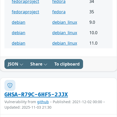
fedoraproject
fedora
34
fedoraproject
fedora
35
debian
debian_linux
9.0
debian
debian_linux
10.0
debian
debian_linux
11.0
JSON
Share
To clipboard
GHSA-R79C-6HF5-2JJX
Vulnerability from
github
– Published: 2021-12-02 00:00 –
Updated: 2025-11-03 21:30