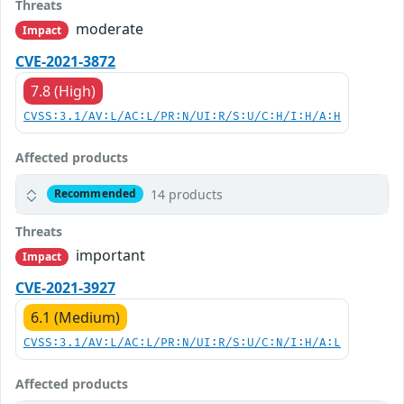
Threats
moderate
Impact
CVE-2021-3872
7.8 (High)
CVSS:3.1/AV:L/AC:L/PR:N/UI:R/S:U/C:H/I:H/A:H
Affected products
14 products
Recommended
Threats
important
Impact
CVE-2021-3927
6.1 (Medium)
CVSS:3.1/AV:L/AC:L/PR:N/UI:R/S:U/C:N/I:H/A:L
Affected products