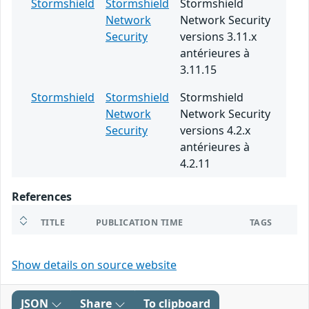
Stormshield
Stormshield
Stormshield
Network
Network Security
Security
versions 3.11.x
antérieures à
3.11.15
Stormshield
Stormshield
Stormshield
Network
Network Security
Security
versions 4.2.x
antérieures à
4.2.11
References
TITLE
PUBLICATION TIME
TAGS
Show details on source website
JSON
Share
To clipboard