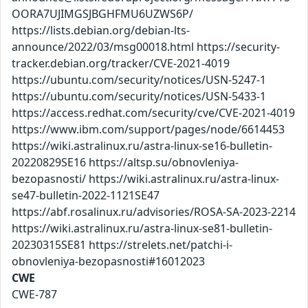
OORA7UJIMGSJBGHFMU6UZWS6P/
https://lists.debian.org/debian-lts-
announce/2022/03/msg00018.html https://security-
tracker.debian.org/tracker/CVE-2021-4019
https://ubuntu.com/security/notices/USN-5247-1
https://ubuntu.com/security/notices/USN-5433-1
https://access.redhat.com/security/cve/CVE-2021-4019
https://www.ibm.com/support/pages/node/6614453
https://wiki.astralinux.ru/astra-linux-se16-bulletin-
20220829SE16 https://altsp.su/obnovleniya-
bezopasnosti/ https://wiki.astralinux.ru/astra-linux-
se47-bulletin-2022-1121SE47
https://abf.rosalinux.ru/advisories/ROSA-SA-2023-2214
https://wiki.astralinux.ru/astra-linux-se81-bulletin-
20230315SE81 https://strelets.net/patchi-i-
obnovleniya-bezopasnosti#16012023
CWE
CWE-787