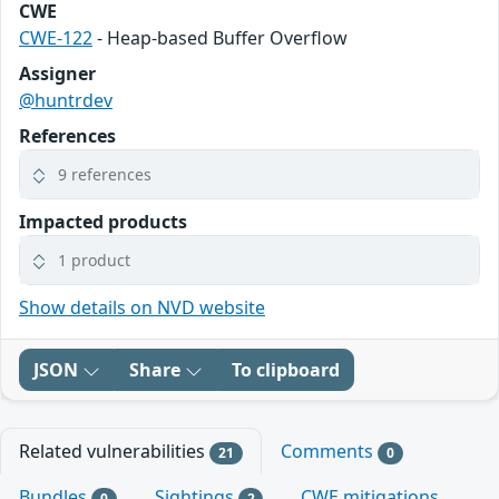
CWE
CWE-122
- Heap-based Buffer Overflow
Assigner
@huntrdev
References
9 references
Impacted products
1 product
Show details on NVD website
JSON
Share
To clipboard
Related vulnerabilities
Comments
21
0
Bundles
Sightings
CWE mitigations
0
2