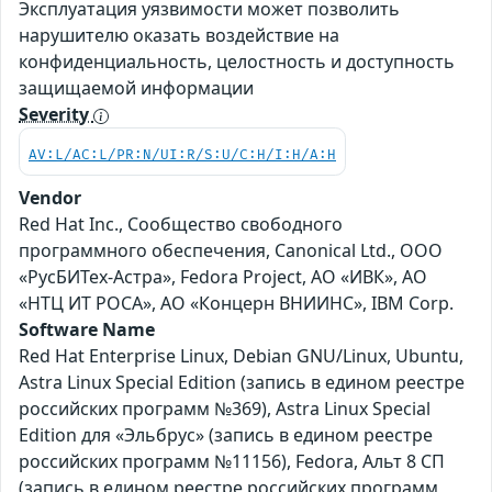
Эксплуатация уязвимости может позволить
нарушителю оказать воздействие на
конфиденциальность, целостность и доступность
защищаемой информации
Severity
AV:L/AC:L/PR:N/UI:R/S:U/C:H/I:H/A:H
Vendor
Red Hat Inc., Сообщество свободного
программного обеспечения, Canonical Ltd., ООО
«РусБИТех-Астра», Fedora Project, АО «ИВК», АО
«НТЦ ИТ РОСА», АО «Концерн ВНИИНС», IBM Corp.
Software Name
Red Hat Enterprise Linux, Debian GNU/Linux, Ubuntu,
Astra Linux Special Edition (запись в едином реестре
российских программ №369), Astra Linux Special
Edition для «Эльбрус» (запись в едином реестре
российских программ №11156), Fedora, Альт 8 СП
(запись в едином реестре российских программ