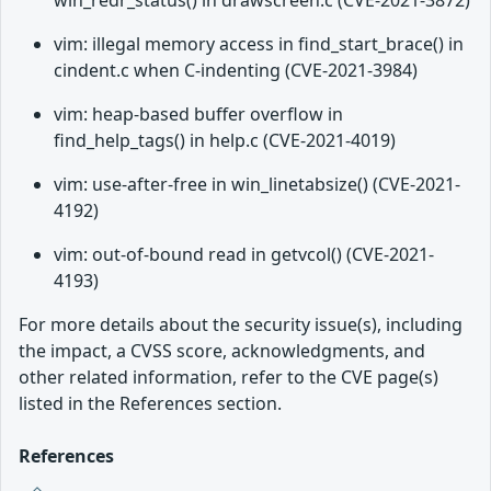
win_redr_status() in drawscreen.c (CVE-2021-3872)
vim: illegal memory access in find_start_brace() in
cindent.c when C-indenting (CVE-2021-3984)
vim: heap-based buffer overflow in
find_help_tags() in help.c (CVE-2021-4019)
vim: use-after-free in win_linetabsize() (CVE-2021-
4192)
vim: out-of-bound read in getvcol() (CVE-2021-
4193)
For more details about the security issue(s), including
the impact, a CVSS score, acknowledgments, and
other related information, refer to the CVE page(s)
listed in the References section.
References