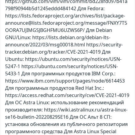
https://github.com/vim/vim/commit/bd228fd097b41a
798f90944b5d1245eddd484142 Для Fedora:
https://lists.fedoraproject.org/archives/list/package-
announce@lists.fedoraproject.org/message/FNXY7T5
OORA7UJIMGSJBGHFMU6UZWS6P/ Для Debian
GNU/Linux: https://lists.debian.org/debian-lts-
announce/2022/03/msg00018.html https://security-
tracker.debian.org/tracker/CVE-2021-4019 Для
Ubuntu: https://ubuntu.com/security/notices/USN-
5247-1 https://ubuntu.com/security/notices/USN-
5433-1 Для программных продуктов IBM Corp.:
https://www.ibm.com/support/pages/node/6614453
Для программных продуктов Red Hat Inc.:
https://access.redhat.com/security/cve/CVE-2021-4019
Для ОС Astra Linux: использование рекомендаций
производителя: https://wiki.astralinux.ru/astra-linux-
se16-bulletin-20220829SE16 Для ОС Альт 8 СП:
установка обновления из публичного репозитория
программного средства Для Astra Linux Special