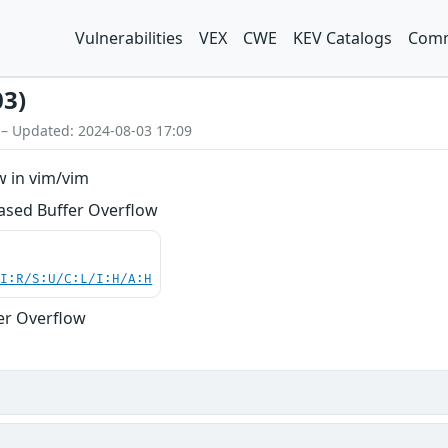
Vulnerabilities
VEX
CWE
KEV Catalogs
Comm
03)
 – Updated: 2024-08-03 17:09
w in vim/vim
based Buffer Overflow
UI:R/S:U/C:L/I:H/A:H
er Overflow