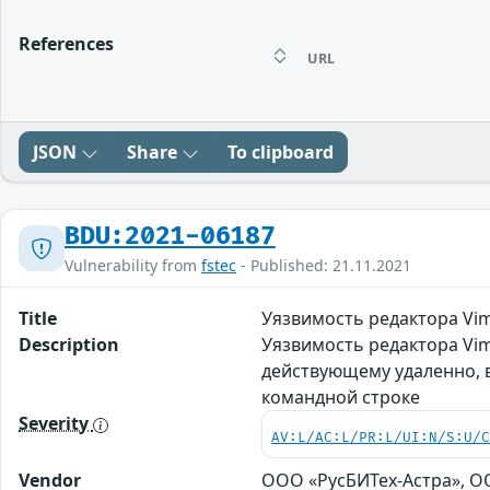
References
URL
JSON
Share
To clipboard
BDU:2021-06187
Vulnerability from
fstec
- Published: 21.11.2021
Title
Уязвимость редактора Vi
Description
Уязвимость редактора Vi
действующему удаленно, 
командной строке
Severity
AV:L/AC:L/PR:L/UI:N/S:U/
Vendor
ООО «РусБИТех-Астра», О