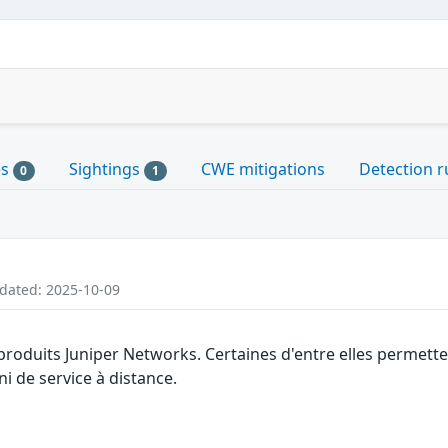
es
Sightings
CWE mitigations
Detection r
0
1
pdated: 2025-10-09
s produits Juniper Networks. Certaines d'entre elles permet
ni de service à distance.