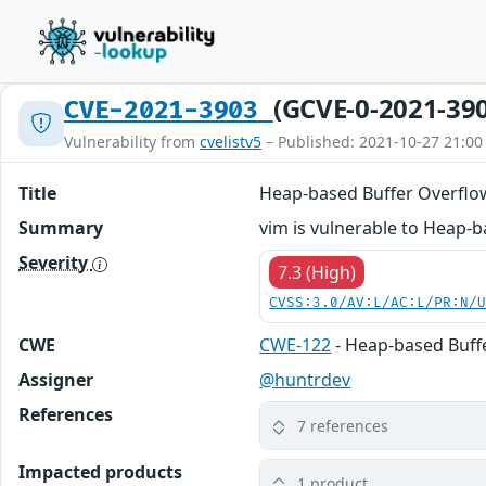
(GCVE-0-2021-39
CVE-2021-3903
Vulnerability from
cvelistv5
– Published: 2021-10-27 21:00
Title
Heap-based Buffer Overflo
Summary
vim is vulnerable to Heap-
Severity
7.3 (High)
CVSS:3.0/AV:L/AC:L/PR:N/
CWE
CWE-122
- Heap-based Buff
Assigner
@huntrdev
References
7 references
Impacted products
1 product