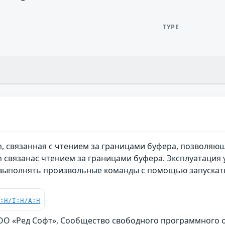
TYPE
m, связанная с чтением за границами буфера, позвол
m связанас чтением за границами буфера. Эксплуатация
выполнять произвольные команды с помощью запускать
C:H/I:H/A:H
ОО «Ред Софт», Сообщество свободного программного