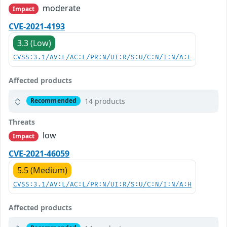
moderate
Impact
CVE-2021-4193
3.3 (Low)
CVSS:3.1/AV:L/AC:L/PR:N/UI:R/S:U/C:N/I:N/A:L
Affected products
14 products
Recommended
Threats
low
Impact
CVE-2021-46059
5.5 (Medium)
CVSS:3.1/AV:L/AC:L/PR:N/UI:R/S:U/C:N/I:N/A:H
Affected products