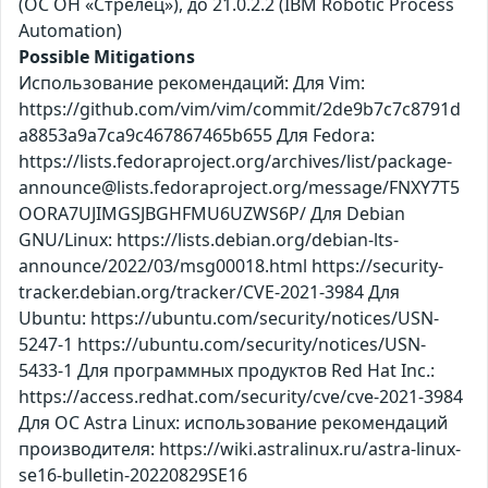
(ОС ОН «Стрелец»), до 21.0.2.2 (IBM Robotic Process
Automation)
Possible Mitigations
Использование рекомендаций: Для Vim:
https://github.com/vim/vim/commit/2de9b7c7c8791d
a8853a9a7ca9c467867465b655 Для Fedora:
https://lists.fedoraproject.org/archives/list/package-
announce@lists.fedoraproject.org/message/FNXY7T5
OORA7UJIMGSJBGHFMU6UZWS6P/ Для Debian
GNU/Linux: https://lists.debian.org/debian-lts-
announce/2022/03/msg00018.html https://security-
tracker.debian.org/tracker/CVE-2021-3984 Для
Ubuntu: https://ubuntu.com/security/notices/USN-
5247-1 https://ubuntu.com/security/notices/USN-
5433-1 Для программных продуктов Red Hat Inc.:
https://access.redhat.com/security/cve/cve-2021-3984
Для ОС Astra Linux: использование рекомендаций
производителя: https://wiki.astralinux.ru/astra-linux-
se16-bulletin-20220829SE16