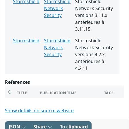
Stormshield
Stormshield
Stormshield
Network
Network Security
Security
versions 3.11.x
antérieures à
3.11.15
Stormshield
Stormshield
Stormshield
Network
Network Security
Security
versions 4.2.x
antérieures à
4.2.11
References
TITLE
PUBLICATION TIME
TAGS
Show details on source website
JSON
Share
To clipboard