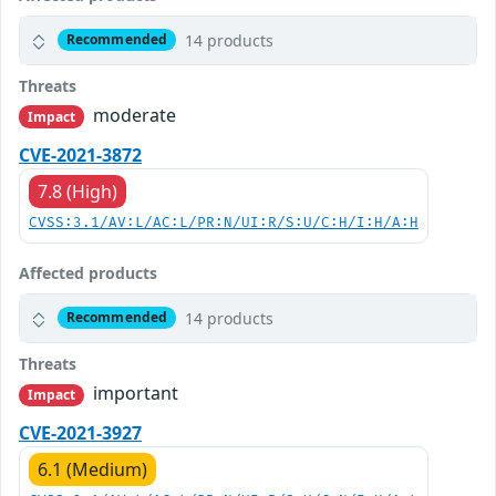
14 products
Recommended
Threats
moderate
Impact
CVE-2021-3872
7.8 (High)
CVSS:3.1/AV:L/AC:L/PR:N/UI:R/S:U/C:H/I:H/A:H
Affected products
14 products
Recommended
Threats
important
Impact
CVE-2021-3927
6.1 (Medium)