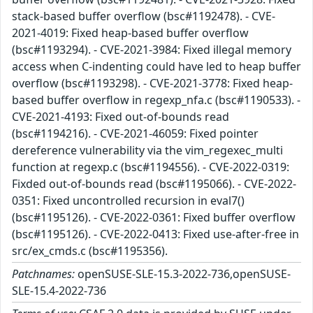
stack-based buffer overflow (bsc#1192478). - CVE-
2021-4019: Fixed heap-based buffer overflow
(bsc#1193294). - CVE-2021-3984: Fixed illegal memory
access when C-indenting could have led to heap buffer
overflow (bsc#1193298). - CVE-2021-3778: Fixed heap-
based buffer overflow in regexp_nfa.c (bsc#1190533). -
CVE-2021-4193: Fixed out-of-bounds read
(bsc#1194216). - CVE-2021-46059: Fixed pointer
dereference vulnerability via the vim_regexec_multi
function at regexp.c (bsc#1194556). - CVE-2022-0319:
Fixded out-of-bounds read (bsc#1195066). - CVE-2022-
0351: Fixed uncontrolled recursion in eval7()
(bsc#1195126). - CVE-2022-0361: Fixed buffer overflow
(bsc#1195126). - CVE-2022-0413: Fixed use-after-free in
src/ex_cmds.c (bsc#1195356).
Patchnames:
openSUSE-SLE-15.3-2022-736,openSUSE-
SLE-15.4-2022-736