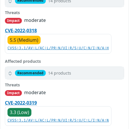
14 products
Recommended
Threats
moderate
Impact
CVE-2022-0318
5.5 (Medium)
CVSS:3.1/AV:L/AC:L/PR:N/UI:R/S:U/C:N/I:N/A:H
Affected products
14 products
Recommended
Threats
moderate
Impact
CVE-2022-0319
3.3 (Low)
CVSS:3.1/AV:L/AC:L/PR:N/UI:R/S:U/C:L/I:N/A:N