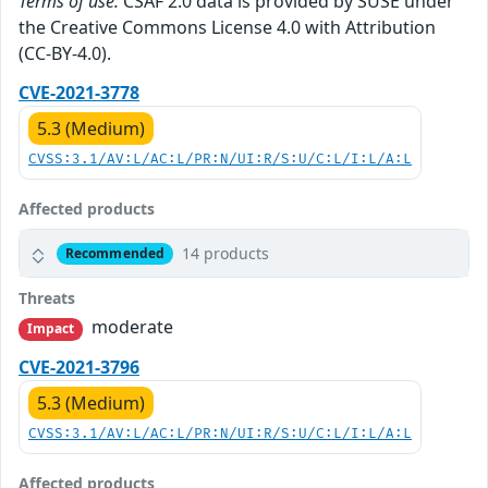
Terms of use:
CSAF 2.0 data is provided by SUSE under
the Creative Commons License 4.0 with Attribution
(CC-BY-4.0).
CVE-2021-3778
5.3 (Medium)
CVSS:3.1/AV:L/AC:L/PR:N/UI:R/S:U/C:L/I:L/A:L
Affected products
14 products
Recommended
Threats
moderate
Impact
CVE-2021-3796
5.3 (Medium)
CVSS:3.1/AV:L/AC:L/PR:N/UI:R/S:U/C:L/I:L/A:L
Affected products