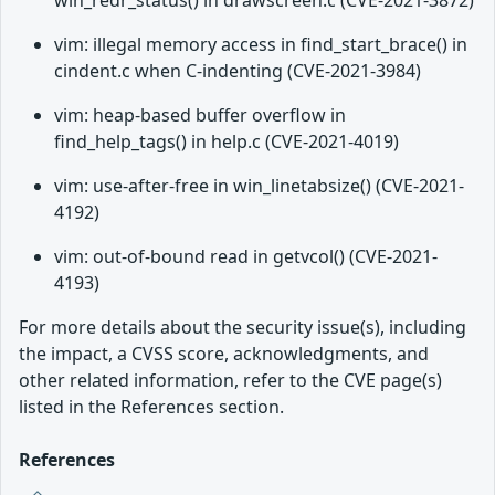
win_redr_status() in drawscreen.c (CVE-2021-3872)
vim: illegal memory access in find_start_brace() in
cindent.c when C-indenting (CVE-2021-3984)
vim: heap-based buffer overflow in
find_help_tags() in help.c (CVE-2021-4019)
vim: use-after-free in win_linetabsize() (CVE-2021-
4192)
vim: out-of-bound read in getvcol() (CVE-2021-
4193)
For more details about the security issue(s), including
the impact, a CVSS score, acknowledgments, and
other related information, refer to the CVE page(s)
listed in the References section.
References