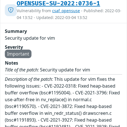
OPENSUSE-SU-2022:0736-1
Vulnerability from
csaf_opensuse
- Published: 2022-03-
04 13:52 - Updated: 2022-03-04 13:52
Summary
Security update for vim
Severity
Important
Notes
Title of the patch:
Security update for vim
Description of the patch:
This update for vim fixes the
following issues: - CVE-2022-0318: Fixed heap-based
buffer overflow (bsc#1195004). - CVE-2021-3796: Fixed
use-after-free in nv_replace() in normal.c
(bsc#1190570). - CVE-2021-3872: Fixed heap-based
buffer overflow in win_redr_status() drawscreen.c
(bsc#1191893). - CVE-2021-3927: Fixed heap-based
buffer overflow (bsc#1192481). - CVE-2021-3928: Fixed