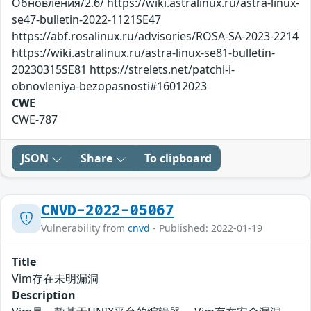
Обновления/2.6/ https://wiki.astralinux.ru/astra-linux-
se47-bulletin-2022-1121SE47
https://abf.rosalinux.ru/advisories/ROSA-SA-2023-2214
https://wiki.astralinux.ru/astra-linux-se81-bulletin-
20230315SE81 https://strelets.net/patchi-i-
obnovleniya-bezopasnosti#16012023
CWE
CWE-787
JSON
Share
To clipboard
CNVD-2022-05067
Vulnerability from
cnvd
- Published: 2022-01-19
Title
Vim存在未明漏洞
Description