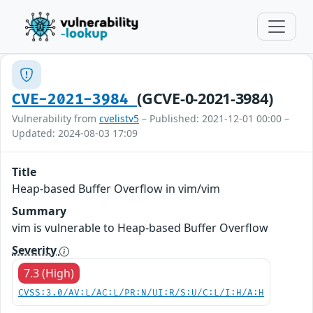
(GCVE-0-2021-3984)
CVE-2021-3984
Vulnerability from
cvelistv5
– Published: 2021-12-01 00:00 –
Updated: 2024-08-03 17:09
Title
Heap-based Buffer Overflow in vim/vim
Summary
vim is vulnerable to Heap-based Buffer Overflow
Severity
7.3 (High)
CVSS:3.0/AV:L/AC:L/PR:N/UI:R/S:U/C:L/I:H/A:H