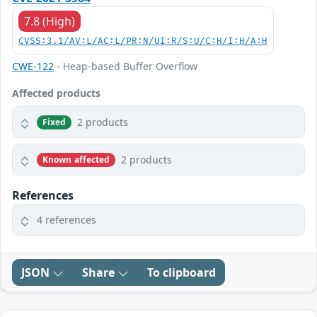
7.8 (High)
CVSS:3.1/AV:L/AC:L/PR:N/UI:R/S:U/C:H/I:H/A:H
CWE-122
- Heap-based Buffer Overflow
Affected products
2 products
Fixed
2 products
Known affected
References
4 references
JSON
Share
To clipboard