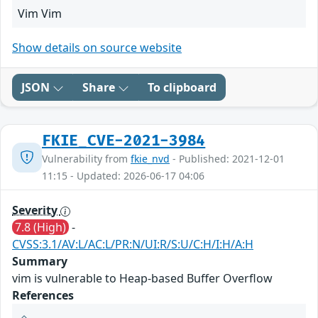
Vim Vim
Show details on source website
JSON
Share
To clipboard
FKIE_CVE-2021-3984
Vulnerability from
fkie_nvd
- Published: 2021-12-01
11:15 - Updated: 2026-06-17 04:06
Severity
7.8 (High)
-
CVSS:3.1/AV:L/AC:L/PR:N/UI:R/S:U/C:H/I:H/A:H
Summary
vim is vulnerable to Heap-based Buffer Overflow
References