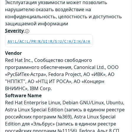
Эксплуатация уязвимости может позволить
нарушителю оказать воздействие на
конфиденциальность, целостность и доступность
защищаемой информации
Severity
AV:L/AC:L/PR:N/UI:R/S:U/C:H/I:H/A:H
Vendor
Red Hat Inc., Сообщество свободного
программного обеспечения, Canonical Ltd., ООО
«РусБИТех-Астра», Fedora Project, АО «ИВК», АО
"НППКТ", АО «НТЦ ИТ РОСА», АО «Концерн
ВНИИНС», IBM Corp.
Software Name
Red Hat Enterprise Linux, Debian GNU/Linux, Ubuntu,
Astra Linux Special Edition (запись в едином реестре
российских программ №369), Astra Linux Special
Edition для «Эльбрус» (запись в едином реестре
российских программ №11156), Fedora, Альт 8 СП