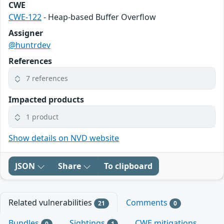
CWE
CWE-122
- Heap-based Buffer Overflow
Assigner
@huntrdev
References
7 references
Impacted products
1 product
Show details on NVD website
JSON
Share
To clipboard
Related vulnerabilities
Comments
21
0
Bundles
Sightings
CWE mitigations
0
1