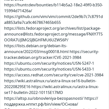
https://huntr.dev/bounties/b114b5a2-18e2-49f0-b350-
15994d71426a/
https://github.com/vim/vim/commit/2de9b7c7c8791d
a8853a9a7ca9c467867465b655
https://lists.fedoraproject.org/archives/list/package-
announce@lists.fedoraproject.org/message/FNXY7T5
OORA7UJIMGSJBGHFMU6UZWS6P/
https://lists.debian.org/debian-lts-
announce/2022/03/msg00018.html https://security-
tracker.debian.org/tracker/CVE-2021-3984
https://ubuntu.com/security/notices/USN-5247-1
https://ubuntu.com/security/notices/USN-5433-1
https://access.redhat.com/security/cve/cve-2021-3984
https://wiki.astralinux.ru/astra-linux-se16-bulletin-
20220829SE16 https://wiki.astralinux.ru/astra-linux-
se17-bulletin-2022-1011SE17MD
https://altsp.su/obnovleniya-bezopasnosti/ https://
поддержка.нппкт.рф/bin/view/ОСнова/