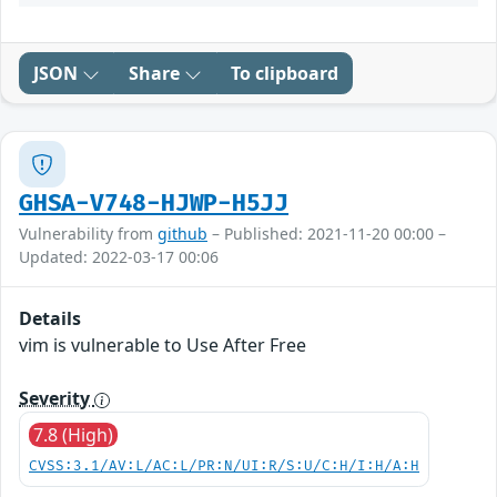
JSON
Share
To clipboard
GHSA-V748-HJWP-H5JJ
Vulnerability from
github
– Published: 2021-11-20 00:00 –
Updated: 2022-03-17 00:06
Details
vim is vulnerable to Use After Free
Severity
7.8 (High)
CVSS:3.1/AV:L/AC:L/PR:N/UI:R/S:U/C:H/I:H/A:H