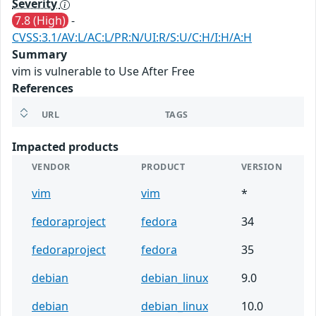
Severity
7.8 (High)
-
CVSS:3.1/AV:L/AC:L/PR:N/UI:R/S:U/C:H/I:H/A:H
Summary
vim is vulnerable to Use After Free
References
URL
TAGS
Impacted products
VENDOR
PRODUCT
VERSION
vim
vim
*
fedoraproject
fedora
34
fedoraproject
fedora
35
debian
debian_linux
9.0
debian
debian_linux
10.0