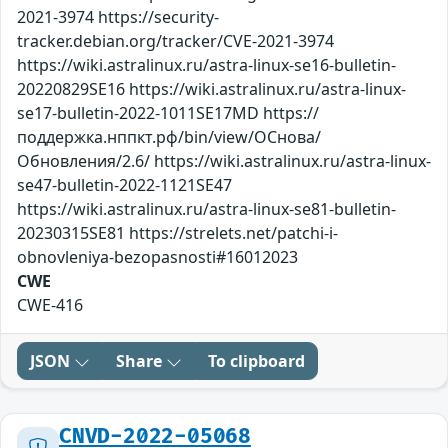
2021-3974 https://security-
tracker.debian.org/tracker/CVE-2021-3974
https://wiki.astralinux.ru/astra-linux-se16-bulletin-
20220829SE16 https://wiki.astralinux.ru/astra-linux-
se17-bulletin-2022-1011SE17MD https://
поддержка.нппкт.рф/bin/view/ОСнова/
Обновления/2.6/ https://wiki.astralinux.ru/astra-linux-
se47-bulletin-2022-1121SE47
https://wiki.astralinux.ru/astra-linux-se81-bulletin-
20230315SE81 https://strelets.net/patchi-i-
obnovleniya-bezopasnosti#16012023
CWE
CWE-416
JSON
Share
To clipboard
CNVD-2022-05068