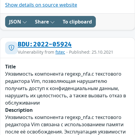
Show details on source website
JSON
Share
To clipboard
BDU:2022-05924
Vulnerability from
fstec
- Published: 25.10.2021
Title
Уязвимость компонента regexp_nfa.c текстового
редактора Vim, позволяющая нарушителю
получить доступ к конфиденциальным данным,
нарушить их целостность, а также вызвать отказ в
обслуживании
Description
Уязвимость компонента regexp_nfa.c текстового
редактора Vim связана с использованием памяти
после её освобождения. Эксплуатация уязвимости