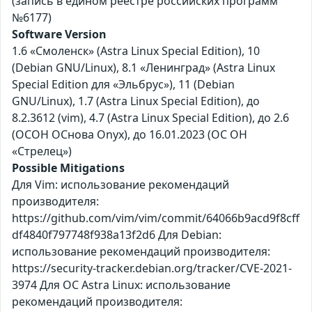
(запись в едином реестре российских программ
№6177)
Software Version
1.6 «Смоленск» (Astra Linux Special Edition), 10
(Debian GNU/Linux), 8.1 «Ленинград» (Astra Linux
Special Edition для «Эльбрус»), 11 (Debian
GNU/Linux), 1.7 (Astra Linux Special Edition), до
8.2.3612 (vim), 4.7 (Astra Linux Special Edition), до 2.6
(ОСОН ОСнова Оnyx), до 16.01.2023 (ОС ОН
«Стрелец»)
Possible Mitigations
Для Vim: использование рекомендаций
производителя:
https://github.com/vim/vim/commit/64066b9acd9f8cff
df4840f797748f938a13f2d6 Для Debian:
использование рекомендаций производителя:
https://security-tracker.debian.org/tracker/CVE-2021-
3974 Для ОС Astra Linux: использование
рекомендаций производителя: