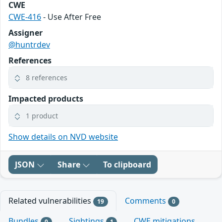
CWE
CWE-416
- Use After Free
Assigner
@huntrdev
References
8 references
Impacted products
1 product
Show details on NVD website
JSON
Share
To clipboard
Related vulnerabilities
Comments
19
0
Bundles
Sightings
CWE mitigations
0
1