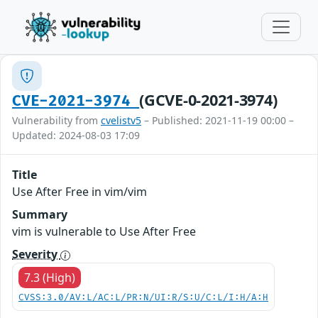
(GCVE-0-2021-3974)
CVE-2021-3974
Vulnerability from
cvelistv5
– Published: 2021-11-19 00:00 –
Updated: 2024-08-03 17:09
Title
Use After Free in vim/vim
Summary
vim is vulnerable to Use After Free
Severity
7.3 (High)
CVSS:3.0/AV:L/AC:L/PR:N/UI:R/S:U/C:L/I:H/A:H