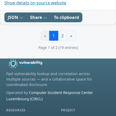
Show details on source website
JSON
Share
To clipboard
«
1
2
»
Page 1 of 2 (19 entries)
Fast vulnerability lookup and correlation across
multiple sources — and a collaborative space for
coordinated disclosure.
Operated by
Computer Incident Response Center
Luxembourg (CIRCL)
RESOURCES
PROJECT