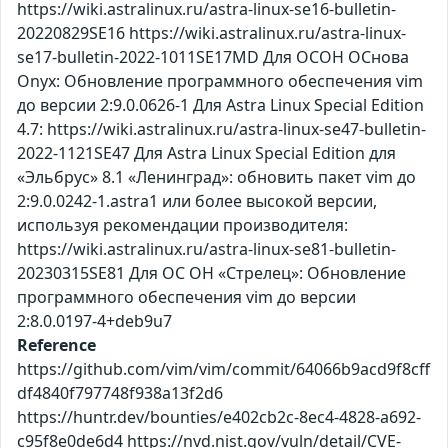
https://wiki.astralinux.ru/astra-linux-se16-bulletin-
20220829SE16 https://wiki.astralinux.ru/astra-linux-
se17-bulletin-2022-1011SE17MD Для ОСОН ОСнова
Оnyx: Обновление программного обеспечения vim
до версии 2:9.0.0626-1 Для Astra Linux Special Edition
4.7: https://wiki.astralinux.ru/astra-linux-se47-bulletin-
2022-1121SE47 Для Astra Linux Special Edition для
«Эльбрус» 8.1 «Ленинград»: обновить пакет vim до
2:9.0.0242-1.astra1 или более высокой версии,
используя рекомендации производителя:
https://wiki.astralinux.ru/astra-linux-se81-bulletin-
20230315SE81 Для ОС ОН «Стрелец»: Обновление
программного обеспечения vim до версии
2:8.0.0197-4+deb9u7
Reference
https://github.com/vim/vim/commit/64066b9acd9f8cff
df4840f797748f938a13f2d6
https://huntr.dev/bounties/e402cb2c-8ec4-4828-a692-
c95f8e0de6d4 https://nvd.nist.gov/vuln/detail/CVE-