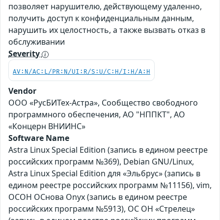
позволяет нарушителю, действующему удаленно,
получить доступ к конфиденциальным данным,
нарушить их целостность, а также вызвать отказ в
обслуживании
Severity
AV:N/AC:L/PR:N/UI:R/S:U/C:H/I:H/A:H
Vendor
ООО «РусБИТех-Астра», Сообщество свободного
программного обеспечения, АО "НППКТ", АО
«Концерн ВНИИНС»
Software Name
Astra Linux Special Edition (запись в едином реестре
российских программ №369), Debian GNU/Linux,
Astra Linux Special Edition для «Эльбрус» (запись в
едином реестре российских программ №11156), vim,
ОСОН ОСнова Оnyx (запись в едином реестре
российских программ №5913), ОС ОН «Стрелец»