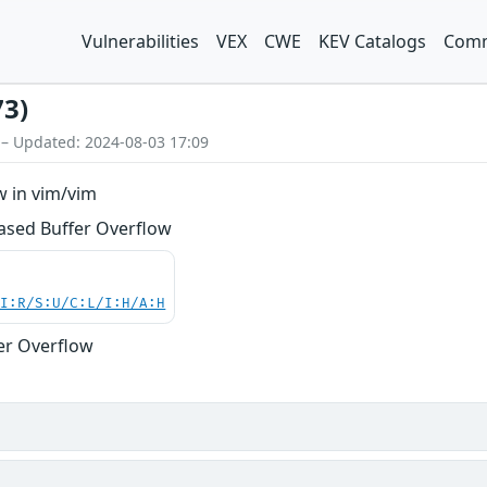
Vulnerabilities
VEX
CWE
KEV Catalogs
Comm
73)
 – Updated: 2024-08-03 17:09
w in vim/vim
based Buffer Overflow
UI:R/S:U/C:L/I:H/A:H
er Overflow