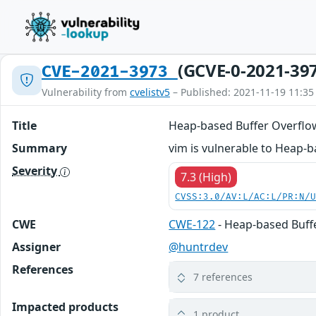
(GCVE-0-2021-39
CVE-2021-3973
Vulnerability from
cvelistv5
– Published: 2021-11-19 11:35
Title
Heap-based Buffer Overflo
Summary
vim is vulnerable to Heap-
Severity
7.3 (High)
CVSS:3.0/AV:L/AC:L/PR:N/
CWE
CWE-122
- Heap-based Buff
Assigner
@huntrdev
References
7 references
Impacted products
1 product