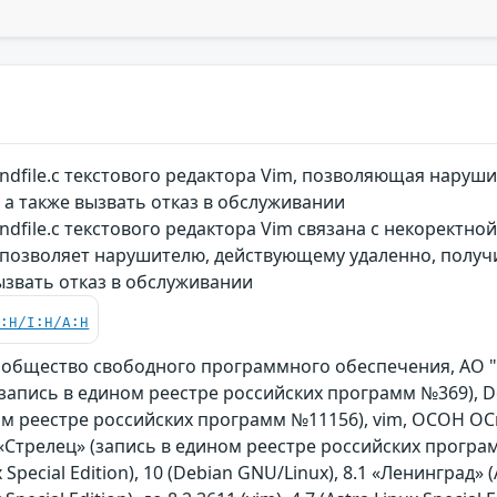
ndfile.c текстового редактора Vim, позволяющая нару
 а также вызвать отказ в обслуживании
ndfile.c текстового редактора Vim связана с некоректно
 позволяет нарушителю, действующему удаленно, полу
вызвать отказ в обслуживании
C:H/I:H/A:H
ообщество свободного программного обеспечения, АО
n (запись в едином реестре российских программ №369), De
ом реестре российских программ №11156), vim, ОСОН ОС
«Стрелец» (запись в едином реестре российских програ
 Special Edition), 10 (Debian GNU/Linux), 8.1 «Ленинград» (