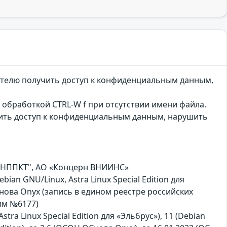
шителю получить доступ к конфиденциальным данным,
й обработкой CTRL-W f при отсутствии имени файла.
чить доступ к конфиденциальным данным, нарушить
 "НППКТ", АО «Концерн ВНИИНС»
bian GNU/Linux, Astra Linux Special Edition для
нова Оnyx (запись в едином реестре российских
мм №6177)
Astra Linux Special Edition для «Эльбрус»), 11 (Debian