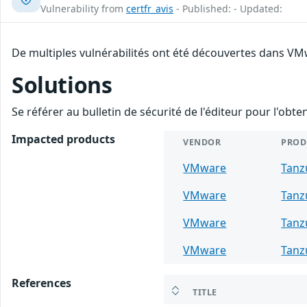
Vulnerability from
certfr_avis
- Published: - Updated:
De multiples vulnérabilités ont été découvertes dans VMw
Solutions
Se référer au bulletin de sécurité de l'éditeur pour l'obt
Impacted products
VENDOR
PROD
VMware
Tanz
VMware
Tanz
VMware
Tanz
VMware
Tanz
References
TITLE