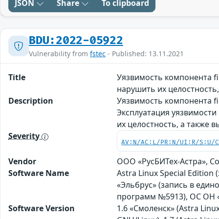
JSON
Share
To clipboard
BDU:2022-05922
Vulnerability from
fstec
- Published: 13.11.2021
Title
Уязвимость компонента fi
нарушить их целостность,
Description
Уязвимость компонента fi
Эксплуатация уязвимости
их целостность, а также 
Severity
AV:N/AC:L/PR:N/UI:R/S:U/
Vendor
ООО «РусБИТех-Астра», С
Software Name
Astra Linux Special Editio
«Эльбрус» (запись в един
программ №5913), ОС ОН 
Software Version
1.6 «Смоленск» (Astra Linux