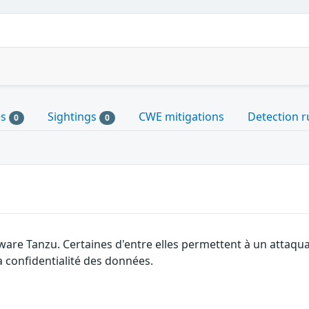
es
Sightings
CWE mitigations
Detection r
0
0
ware Tanzu. Certaines d'entre elles permettent à un attaqu
la confidentialité des données.