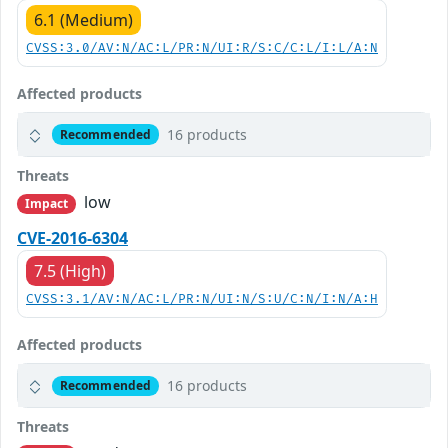
6.1 (Medium)
CVSS:3.0/AV:N/AC:L/PR:N/UI:R/S:C/C:L/I:L/A:N
Affected products
16 products
Recommended
Threats
low
Impact
CVE-2016-6304
7.5 (High)
CVSS:3.1/AV:N/AC:L/PR:N/UI:N/S:U/C:N/I:N/A:H
Affected products
16 products
Recommended
Threats