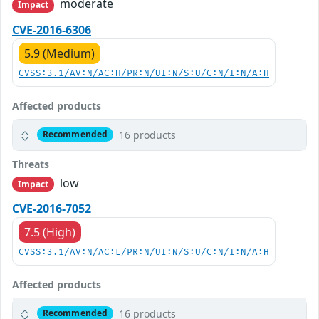
moderate
Impact
CVE-2016-6306
5.9 (Medium)
CVSS:3.1/AV:N/AC:H/PR:N/UI:N/S:U/C:N/I:N/A:H
Affected products
16 products
Recommended
Threats
low
Impact
CVE-2016-7052
7.5 (High)
CVSS:3.1/AV:N/AC:L/PR:N/UI:N/S:U/C:N/I:N/A:H
Affected products
16 products
Recommended