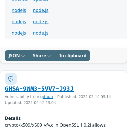
nodejs
node.js
nodejs
node.js
nodejs
node.js
JSON
Share
To clipboard
GHSA-9WM3-5VV7-J93J
Vulnerability from
github
– Published: 2022-05-14 03:14 –
Updated: 2025-04-12 13:04
Details
crypto/x509/x509_vfy.c in OpenSSL 1.0.2i allows