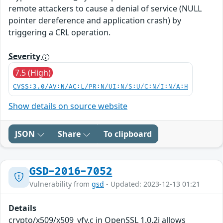
remote attackers to cause a denial of service (NULL
pointer dereference and application crash) by
triggering a CRL operation.
Severity
7.5 (High)
CVSS:3.0/AV:N/AC:L/PR:N/UI:N/S:U/C:N/I:N/A:H
Show details on source website
JSON
Share
To clipboard
GSD-2016-7052
Vulnerability from
gsd
- Updated: 2023-12-13 01:21
Details
crypto/x509/x509_vfy.c in OpenSSL 1.0.2i allows