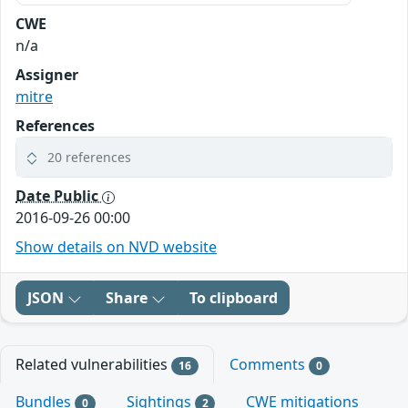
CWE
n/a
Assigner
mitre
References
20 references
Date Public
2016-09-26 00:00
Show details on NVD website
JSON
Share
To clipboard
Related vulnerabilities
Comments
16
0
Bundles
Sightings
CWE mitigations
0
2