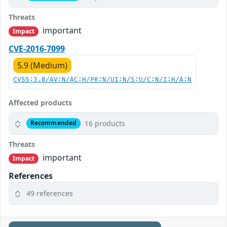
Threats
important
Impact
CVE-2016-7099
5.9 (Medium)
CVSS:3.0/AV:N/AC:H/PR:N/UI:N/S:U/C:N/I:H/A:N
Affected products
16 products
Recommended
Threats
important
Impact
References
49 references