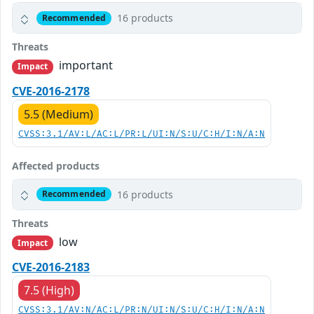
16 products
Recommended
Threats
important
Impact
CVE-2016-2178
5.5 (Medium)
CVSS:3.1/AV:L/AC:L/PR:L/UI:N/S:U/C:H/I:N/A:N
Affected products
16 products
Recommended
Threats
low
Impact
CVE-2016-2183
7.5 (High)
CVSS:3.1/AV:N/AC:L/PR:N/UI:N/S:U/C:H/I:N/A:N