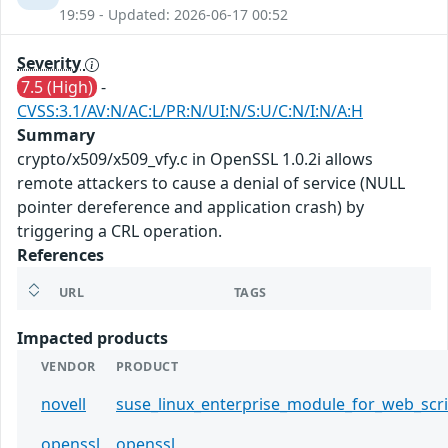
19:59 - Updated: 2026-06-17 00:52
Severity
7.5 (High)
-
CVSS:3.1/AV:N/AC:L/PR:N/UI:N/S:U/C:N/I:N/A:H
Summary
crypto/x509/x509_vfy.c in OpenSSL 1.0.2i allows
remote attackers to cause a denial of service (NULL
pointer dereference and application crash) by
triggering a CRL operation.
References
URL
TAGS
Impacted products
VENDOR
PRODUCT
novell
suse_linux_enterprise_module_for_web_scri
openssl
openssl