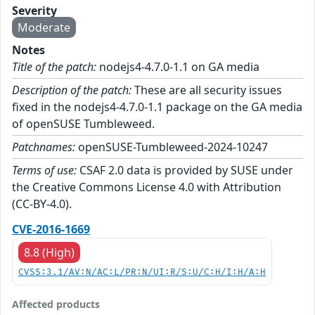
Severity
Moderate
Notes
Title of the patch:
nodejs4-4.7.0-1.1 on GA media
Description of the patch:
These are all security issues
fixed in the nodejs4-4.7.0-1.1 package on the GA media
of openSUSE Tumbleweed.
Patchnames:
openSUSE-Tumbleweed-2024-10247
Terms of use:
CSAF 2.0 data is provided by SUSE under
the Creative Commons License 4.0 with Attribution
(CC-BY-4.0).
CVE-2016-1669
8.8 (High)
CVSS:3.1/AV:N/AC:L/PR:N/UI:R/S:U/C:H/I:H/A:H
Affected products