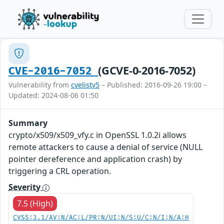
(GCVE-0-2016-7052)
CVE-2016-7052
Vulnerability from
cvelistv5
– Published: 2016-09-26 19:00 –
Updated: 2024-08-06 01:50
Summary
crypto/x509/x509_vfy.c in OpenSSL 1.0.2i allows
remote attackers to cause a denial of service (NULL
pointer dereference and application crash) by
triggering a CRL operation.
Severity
7.5 (High)
CVSS:3.1/AV:N/AC:L/PR:N/UI:N/S:U/C:N/I:N/A:H