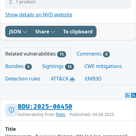
1 product
Show details on NVD website
JSON
Share
To clipboard
Related vulnerabilities
Comments
15
0
Bundles
Sightings
CWE mitigations
0
16
Detection rules
ATT&CK
EMB3D
BDU:2025-06450
Vulnerability from
fstec
- Published: 04.06.2025
Title