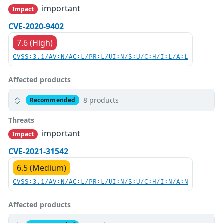
important
Impact
CVE-2020-9402
7.6 (High)
CVSS:3.1/AV:N/AC:L/PR:L/UI:N/S:U/C:H/I:L/A:L
Affected products
8 products
Recommended
Threats
important
Impact
CVE-2021-31542
6.5 (Medium)
CVSS:3.1/AV:N/AC:L/PR:L/UI:N/S:U/C:H/I:N/A:N
Affected products