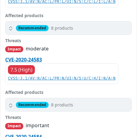
CVSS:3.1/AV:N/AC:L/PR:L/UI:N/S:C/C:L/I:L/A:N
Affected products
8 products
Recommended
Threats
moderate
Impact
CVE-2020-24583
7.5 (High)
CVSS:3.1/AV:N/AC:L/PR:N/UI:N/S:U/C:H/I:N/A:N
Affected products
8 products
Recommended
Threats
important
Impact
CVE-2020-24584