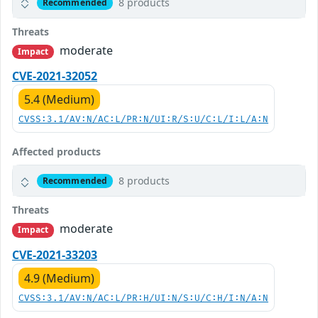
8 products
Recommended
Threats
moderate
Impact
CVE-2021-32052
5.4 (Medium)
CVSS:3.1/AV:N/AC:L/PR:N/UI:R/S:U/C:L/I:L/A:N
Affected products
8 products
Recommended
Threats
moderate
Impact
CVE-2021-33203
4.9 (Medium)
CVSS:3.1/AV:N/AC:L/PR:H/UI:N/S:U/C:H/I:N/A:N