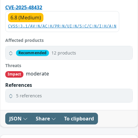
CVE-2025-48432
6.8 (Medium)
CVSS:3.1/AV:N/AC:H/PR:N/UI:N/S:C/C:N/I:H/A:N
Affected products
12 products
Recommended
Threats
moderate
Impact
References
5 references
JSON
Share
To clipboard