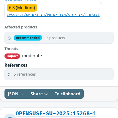
6.8 (Medium)
CVSS:3.1/AV:N/AC:H/PR:N/UI:N/S:C/C:N/I:H/A:N
Affected products
12 products
Recommended
Threats
moderate
Impact
References
5 references
JSON
Share
To clipboard
OPENSUSE-SU-2025:15268-1