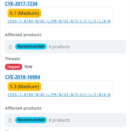
CVE-2017-7234
6.1 (Medium)
CVSS:3.0/AV:N/AC:L/PR:N/UI:R/S:C/C:L/I:L/A:N
Affected products
8 products
Recommended
Threats
low
Impact
CVE-2018-16984
5.3 (Medium)
CVSS:3.0/AV:N/AC:L/PR:N/UI:N/S:U/C:L/I:N/A:N
Affected products
8 products
Recommended