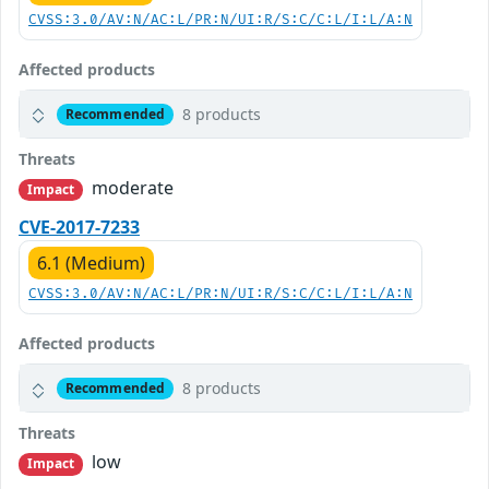
CVSS:3.0/AV:N/AC:L/PR:N/UI:R/S:C/C:L/I:L/A:N
Affected products
8 products
Recommended
Threats
moderate
Impact
CVE-2017-7233
6.1 (Medium)
CVSS:3.0/AV:N/AC:L/PR:N/UI:R/S:C/C:L/I:L/A:N
Affected products
8 products
Recommended
Threats
low
Impact