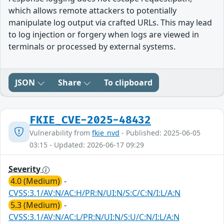
which allows remote attackers to potentially
manipulate log output via crafted URLs. This may lead
to log injection or forgery when logs are viewed in
terminals or processed by external systems.
JSON
Share
To clipboard
FKIE_CVE-2025-48432
Vulnerability from
fkie_nvd
- Published: 2025-06-05
03:15 - Updated: 2026-06-17 09:29
Severity
4.0 (Medium)
-
CVSS:3.1/AV:N/AC:H/PR:N/UI:N/S:C/C:N/I:L/A:N
5.3 (Medium)
-
CVSS:3.1/AV:N/AC:L/PR:N/UI:N/S:U/C:N/I:L/A:N