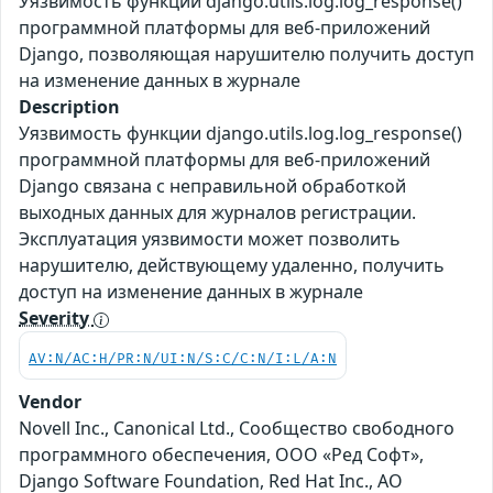
Уязвимость функции django.utils.log.log_response()
программной платформы для веб-приложений
Django, позволяющая нарушителю получить доступ
на изменение данных в журнале
Description
Уязвимость функции django.utils.log.log_response()
программной платформы для веб-приложений
Django связана с неправильной обработкой
выходных данных для журналов регистрации.
Эксплуатация уязвимости может позволить
нарушителю, действующему удаленно, получить
доступ на изменение данных в журнале
Severity
AV:N/AC:H/PR:N/UI:N/S:C/C:N/I:L/A:N
Vendor
Novell Inc., Canonical Ltd., Сообщество свободного
программного обеспечения, ООО «Ред Софт»,
Django Software Foundation, Red Hat Inc., АО