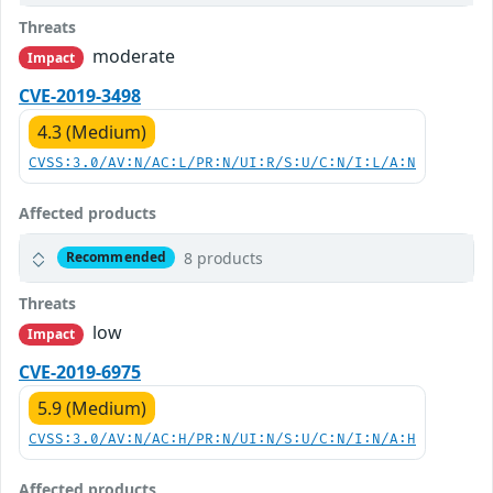
Threats
moderate
Impact
CVE-2019-3498
4.3 (Medium)
CVSS:3.0/AV:N/AC:L/PR:N/UI:R/S:U/C:N/I:L/A:N
Affected products
8 products
Recommended
Threats
low
Impact
CVE-2019-6975
5.9 (Medium)
CVSS:3.0/AV:N/AC:H/PR:N/UI:N/S:U/C:N/I:N/A:H
Affected products