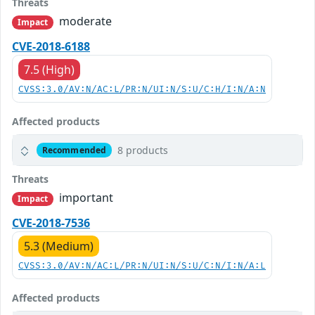
Threats
moderate
Impact
CVE-2018-6188
7.5 (High)
CVSS:3.0/AV:N/AC:L/PR:N/UI:N/S:U/C:H/I:N/A:N
Affected products
8 products
Recommended
Threats
important
Impact
CVE-2018-7536
5.3 (Medium)
CVSS:3.0/AV:N/AC:L/PR:N/UI:N/S:U/C:N/I:N/A:L
Affected products