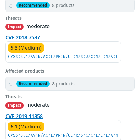
8 products
Recommended
Threats
moderate
Impact
CVE-2018-7537
5.3 (Medium)
CVSS:3.1/AV:N/AC:L/PR:N/UI:N/S:U/C:N/I:N/A:L
Affected products
8 products
Recommended
Threats
moderate
Impact
CVE-2019-11358
6.1 (Medium)
CVSS:3.1/AV:N/AC:L/PR:N/UI:R/S:C/C:L/I:L/A:N