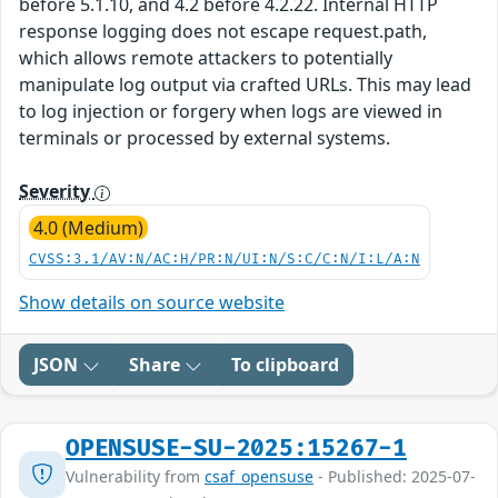
before 5.1.10, and 4.2 before 4.2.22. Internal HTTP
response logging does not escape request.path,
which allows remote attackers to potentially
manipulate log output via crafted URLs. This may lead
to log injection or forgery when logs are viewed in
terminals or processed by external systems.
Severity
4.0 (Medium)
CVSS:3.1/AV:N/AC:H/PR:N/UI:N/S:C/C:N/I:L/A:N
Show details on source website
JSON
Share
To clipboard
OPENSUSE-SU-2025:15267-1
Vulnerability from
csaf_opensuse
- Published: 2025-07-