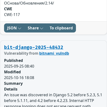
ОСнова/Обновления/2.14/
CWE
CWE-117
JSON
Share
To clipboard
bit-django-2025-48432
Vulnerability from
bitnami_vulndb
Published
2025-09-25 08:40
Modified
2025-10-16 18:08
Summary
Details
An issue was discovered in Django 5.2 before 5.2.3, 5.1
before 5.1.11, and 4.2 before 4.2.23. Internal HTTP
response logging does not escape request.path,