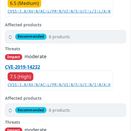
6.5 (Medium)
CVSS:3.0/AV:N/AC:L/PR:N/UI:N/S:U/C:L/I:L/A:N
Affected products
8 products
Recommended
Threats
moderate
Impact
CVE-2019-14232
7.5 (High)
CVSS:3.0/AV:N/AC:L/PR:N/UI:N/S:U/C:N/I:N/A:H
Affected products
8 products
Recommended
Threats
moderate
Impact