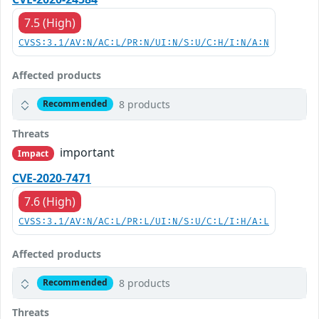
7.5 (High)
CVSS:3.1/AV:N/AC:L/PR:N/UI:N/S:U/C:H/I:N/A:N
Affected products
8 products
Recommended
Threats
important
Impact
CVE-2020-7471
7.6 (High)
CVSS:3.1/AV:N/AC:L/PR:L/UI:N/S:U/C:L/I:H/A:L
Affected products
8 products
Recommended
Threats