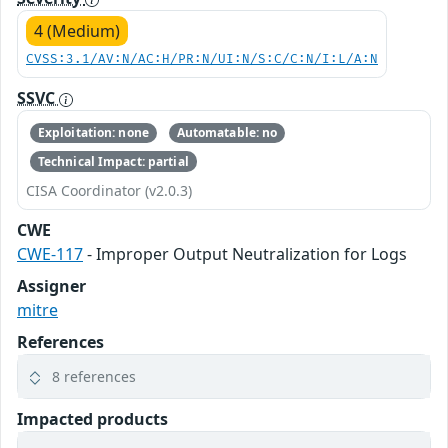
4 (Medium)
CVSS:3.1/AV:N/AC:H/PR:N/UI:N/S:C/C:N/I:L/A:N
SSVC
Exploitation: none
Automatable: no
Technical Impact: partial
CISA Coordinator (v2.0.3)
CWE
CWE-117
- Improper Output Neutralization for Logs
Assigner
mitre
References
8 references
Impacted products