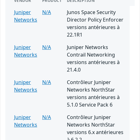
VENDOR
PRODUCT
DESCRIPTION
Juniper
N/A
Junos Space Security
Networks
Director Policy Enforcer
versions antérieures à
22.1R1
Juniper
N/A
Juniper Networks
Networks
Contrail Networking
versions antérieures à
21.4.0
Juniper
N/A
Contrôleur Juniper
Networks
Networks NorthStar
versions antérieures à
5.1.0 Service Pack 6
Juniper
N/A
Contrôleur Juniper
Networks
Networks NorthStar
versions 6.x antérieures
à 6.2.2