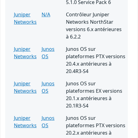
5.1.0 Service Pack 6
Juniper
N/A
Contrôleur Juniper
Networks
Networks NorthStar
versions 6.x antérieures
à 6.2.2
Juniper
Junos
Junos OS sur
Networks
OS
plateformes PTX versions
20.4.x antérieures à
20.4R3-S4
Juniper
Junos
Junos OS sur
Networks
OS
plateformes EX versions
20.1.x antérieures à
20.1R3-S4
Juniper
Junos
Junos OS sur
Networks
OS
plateformes PTX versions
20.2.x antérieures à