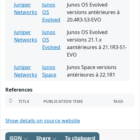
Juniper
Junos
Junos OS Evolved
Networks
OS
versions antérieures à
Evolved
20.4R3-S3-EVO
Juniper
Junos
Junos OS Evolved
Networks
OS
versions 21.1.x
Evolved
aantérieures à 21.1R3-S1-
EVO
Juniper
Junos
Junos Space versions
Networks
Space
antérieures à 22.1R1
References
TITLE
PUBLICATION TIME
TAGS
Show details on source website
JSON
Share
To clipboard