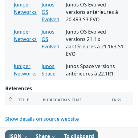
Juniper
Junos
Junos OS Evolved
Networks
OS
versions antérieures à
Evolved
20.4R3-S3-EVO
Juniper
Junos
Junos OS Evolved
Networks
OS
versions 21.1.x
Evolved
aantérieures à 21.1R3-S1-
EVO
Juniper
Junos
Junos Space versions
Networks
Space
antérieures à 22.1R1
References
TITLE
PUBLICATION TIME
TAGS
Show details on source website
JSON
Share
To clipboard