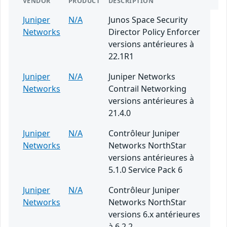
VENDOR
PRODUCT
DESCRIPTION
Juniper
N/A
Junos Space Security
Networks
Director Policy Enforcer
versions antérieures à
22.1R1
Juniper
N/A
Juniper Networks
Networks
Contrail Networking
versions antérieures à
21.4.0
Juniper
N/A
Contrôleur Juniper
Networks
Networks NorthStar
versions antérieures à
5.1.0 Service Pack 6
Juniper
N/A
Contrôleur Juniper
Networks
Networks NorthStar
versions 6.x antérieures
à 6.2.2