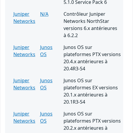
5.1.0 Service Pack 6
Juniper
N/A
Contrôleur Juniper
Networks
Networks NorthStar
versions 6.x antérieures
à 6.2.2
Juniper
Junos
Junos OS sur
Networks
OS
plateformes PTX versions
20.4.x antérieures à
20.4R3-S4
Juniper
Junos
Junos OS sur
Networks
OS
plateformes EX versions
20.1.x antérieures à
20.1R3-S4
Juniper
Junos
Junos OS sur
Networks
OS
plateformes PTX versions
20.2.x antérieures à