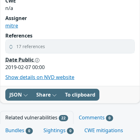
CWE
n/a
Assigner
mitre
References
17 references
Date Public
2019-02-07 00:00
Show details on NVD website
JSON
Share
To clipboard
Related vulnerabilities
Comments
22
0
Bundles
Sightings
CWE mitigations
0
0