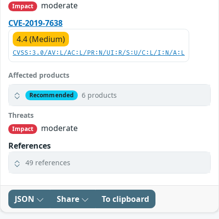
moderate
Impact
CVE-2019-7638
4.4 (Medium)
CVSS:3.0/AV:L/AC:L/PR:N/UI:R/S:U/C:L/I:N/A:L
Affected products
6 products
Recommended
Threats
moderate
Impact
References
49 references
JSON
Share
To clipboard