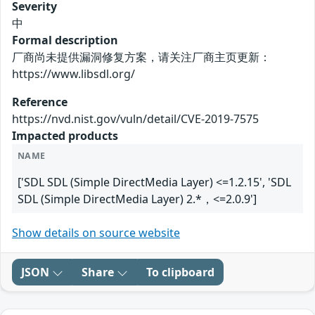
Severity
中
Formal description
厂商尚未提供漏洞修复方案，请关注厂商主页更新：
https://www.libsdl.org/
Reference
https://nvd.nist.gov/vuln/detail/CVE-2019-7575
Impacted products
NAME
['SDL SDL (Simple DirectMedia Layer) <=1.2.15', 'SDL
SDL (Simple DirectMedia Layer) 2.*，<=2.0.9']
Show details on source website
JSON
Share
To clipboard