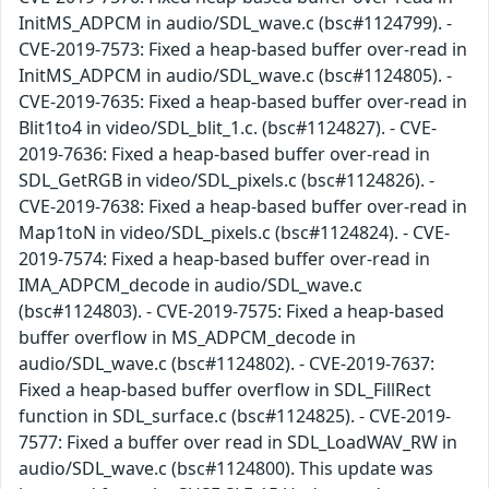
InitMS_ADPCM in audio/SDL_wave.c (bsc#1124799). -
CVE-2019-7573: Fixed a heap-based buffer over-read in
InitMS_ADPCM in audio/SDL_wave.c (bsc#1124805). -
CVE-2019-7635: Fixed a heap-based buffer over-read in
Blit1to4 in video/SDL_blit_1.c. (bsc#1124827). - CVE-
2019-7636: Fixed a heap-based buffer over-read in
SDL_GetRGB in video/SDL_pixels.c (bsc#1124826). -
CVE-2019-7638: Fixed a heap-based buffer over-read in
Map1toN in video/SDL_pixels.c (bsc#1124824). - CVE-
2019-7574: Fixed a heap-based buffer over-read in
IMA_ADPCM_decode in audio/SDL_wave.c
(bsc#1124803). - CVE-2019-7575: Fixed a heap-based
buffer overflow in MS_ADPCM_decode in
audio/SDL_wave.c (bsc#1124802). - CVE-2019-7637:
Fixed a heap-based buffer overflow in SDL_FillRect
function in SDL_surface.c (bsc#1124825). - CVE-2019-
7577: Fixed a buffer over read in SDL_LoadWAV_RW in
audio/SDL_wave.c (bsc#1124800). This update was