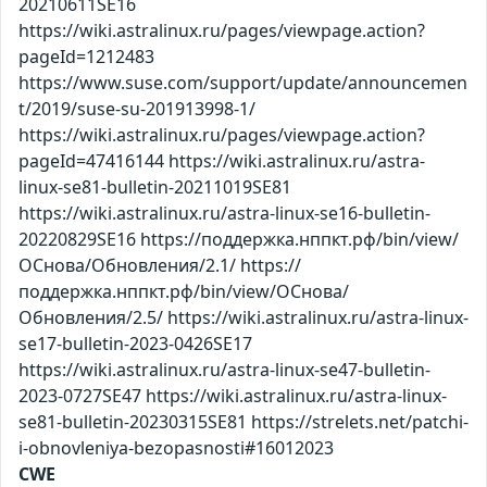
20210611SE16
https://wiki.astralinux.ru/pages/viewpage.action?
pageId=1212483
https://www.suse.com/support/update/announcemen
t/2019/suse-su-201913998-1/
https://wiki.astralinux.ru/pages/viewpage.action?
pageId=47416144 https://wiki.astralinux.ru/astra-
linux-se81-bulletin-20211019SE81
https://wiki.astralinux.ru/astra-linux-se16-bulletin-
20220829SE16 https://поддержка.нппкт.рф/bin/view/
ОСнова/Обновления/2.1/ https://
поддержка.нппкт.рф/bin/view/ОСнова/
Обновления/2.5/ https://wiki.astralinux.ru/astra-linux-
se17-bulletin-2023-0426SE17
https://wiki.astralinux.ru/astra-linux-se47-bulletin-
2023-0727SE47 https://wiki.astralinux.ru/astra-linux-
se81-bulletin-20230315SE81 https://strelets.net/patchi-
i-obnovleniya-bezopasnosti#16012023
CWE