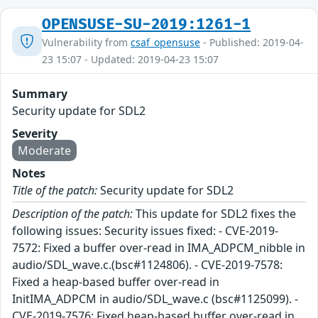
OPENSUSE-SU-2019:1261-1
Vulnerability from
csaf_opensuse
- Published: 2019-04-
23 15:07 - Updated: 2019-04-23 15:07
Summary
Security update for SDL2
Severity
Moderate
Notes
Title of the patch:
Security update for SDL2
Description of the patch:
This update for SDL2 fixes the
following issues: Security issues fixed: - CVE-2019-
7572: Fixed a buffer over-read in IMA_ADPCM_nibble in
audio/SDL_wave.c.(bsc#1124806). - CVE-2019-7578:
Fixed a heap-based buffer over-read in
InitIMA_ADPCM in audio/SDL_wave.c (bsc#1125099). -
CVE-2019-7576: Fixed heap-based buffer over-read in