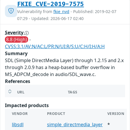
FKIE_CVE-2019-7575
Vulnerability from
fkie_nvd
- Published: 2019-02-07
07:29 - Updated: 2026-06-17 02:40
Severity
8.8 (High)
-
CVSS:3.1/AV:N/AC:L/PR:N/UI:R/S:U/C:H/I:H/A:H
Summary
SDL (Simple DirectMedia Layer) through 1.2.15 and 2.x
through 2.0.9 has a heap-based buffer overflow in
MS_ADPCM_decode in audio/SDL_wave.c.
References
URL
TAGS
Impacted products
VENDOR
PRODUCT
VERSION
libsdl
simple_directmedia_layer
*