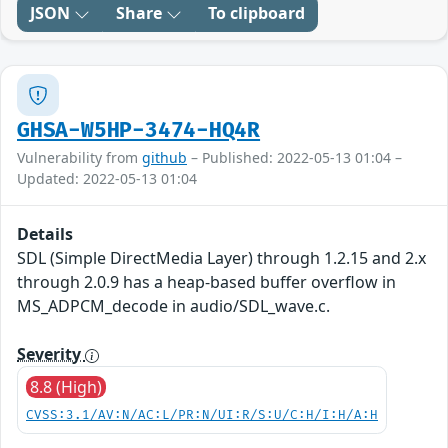
JSON
Share
To clipboard
GHSA-W5HP-3474-HQ4R
Vulnerability from
github
– Published: 2022-05-13 01:04 –
Updated: 2022-05-13 01:04
Details
SDL (Simple DirectMedia Layer) through 1.2.15 and 2.x
through 2.0.9 has a heap-based buffer overflow in
MS_ADPCM_decode in audio/SDL_wave.c.
Severity
8.8 (High)
CVSS:3.1/AV:N/AC:L/PR:N/UI:R/S:U/C:H/I:H/A:H