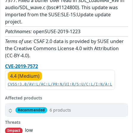
7577: Fixed a buffer over read in SDL_LoadWAV_RW in
audio/SDL_wave.c (bsc#1124800). This update was
imported from the SUSE:SLE-15:Update update
project.
Patchnames:
openSUSE-2019-1223
Terms of use:
CSAF 2.0 data is provided by SUSE under
the Creative Commons License 4.0 with Attribution
(CC-BY-4.0).
CVE-2019-7572
4.4 (Medium)
CVSS:3.0/AV:L/AC:L/PR:N/UI:R/S:U/C:L/I:N/A:L
Affected products
6 products
Recommended
Threats
low
Impact