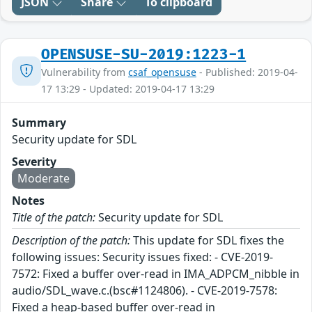
JSON
Share
To clipboard
OPENSUSE-SU-2019:1223-1
Vulnerability from
csaf_opensuse
- Published: 2019-04-
17 13:29 - Updated: 2019-04-17 13:29
Summary
Security update for SDL
Severity
Moderate
Notes
Title of the patch:
Security update for SDL
Description of the patch:
This update for SDL fixes the
following issues: Security issues fixed: - CVE-2019-
7572: Fixed a buffer over-read in IMA_ADPCM_nibble in
audio/SDL_wave.c.(bsc#1124806). - CVE-2019-7578:
Fixed a heap-based buffer over-read in