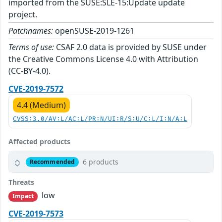
imported from the SUSE:SLE-15:Update update
project.
Patchnames:
openSUSE-2019-1261
Terms of use:
CSAF 2.0 data is provided by SUSE under
the Creative Commons License 4.0 with Attribution
(CC-BY-4.0).
CVE-2019-7572
4.4 (Medium)
CVSS:3.0/AV:L/AC:L/PR:N/UI:R/S:U/C:L/I:N/A:L
Affected products
6 products
Recommended
Threats
low
Impact
CVE-2019-7573