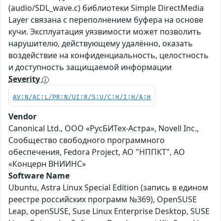
(audio/SDL_wave.c) библиотеки Simple DirectMedia
Layer связана с переполнением буфера на основе
кучи. Эксплуатация уязвимости может позволить
нарушителю, действующему удалённо, оказать
воздействие на конфиденциальность, целостность
и доступность защищаемой информации
Severity
AV:N/AC:L/PR:N/UI:R/S:U/C:H/I:H/A:H
Vendor
Canonical Ltd., ООО «РусБИТех-Астра», Novell Inc.,
Сообщество свободного программного
обеспечения, Fedora Project, АО "НППКТ", АО
«Концерн ВНИИНС»
Software Name
Ubuntu, Astra Linux Special Edition (запись в едином
реестре российских программ №369), OpenSUSE
Leap, openSUSE, Suse Linux Enterprise Desktop, SUSE