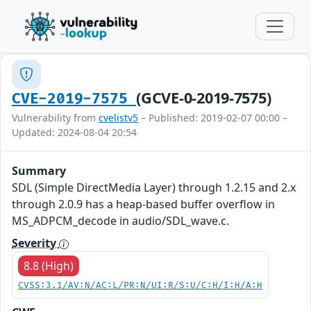
(GCVE-0-2019-7575)
CVE-2019-7575
Vulnerability from
cvelistv5
– Published: 2019-02-07 00:00 –
Updated: 2024-08-04 20:54
Summary
SDL (Simple DirectMedia Layer) through 1.2.15 and 2.x
through 2.0.9 has a heap-based buffer overflow in
MS_ADPCM_decode in audio/SDL_wave.c.
Severity
8.8 (High)
CVSS:3.1/AV:N/AC:L/PR:N/UI:R/S:U/C:H/I:H/A:H