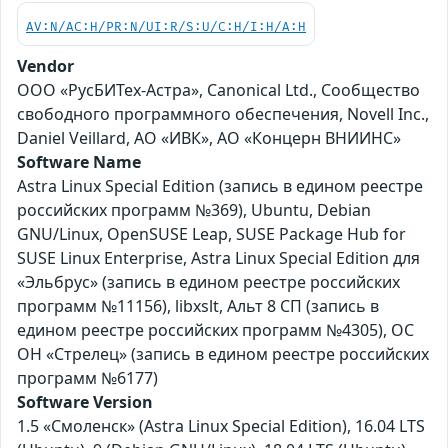
AV:N/AC:H/PR:N/UI:R/S:U/C:H/I:H/A:H
Vendor
ООО «РусБИТех-Астра», Canonical Ltd., Сообщество
свободного программного обеспечения, Novell Inc.,
Daniel Veillard, АО «ИВК», АО «Концерн ВНИИНС»
Software Name
Astra Linux Special Edition (запись в едином реестре
российских программ №369), Ubuntu, Debian
GNU/Linux, OpenSUSE Leap, SUSE Package Hub for
SUSE Linux Enterprise, Astra Linux Special Edition для
«Эльбрус» (запись в едином реестре российских
программ №11156), libxslt, Альт 8 СП (запись в
едином реестре российских программ №4305), ОС
ОН «Стрелец» (запись в едином реестре российских
программ №6177)
Software Version
1.5 «Смоленск» (Astra Linux Special Edition), 16.04 LTS