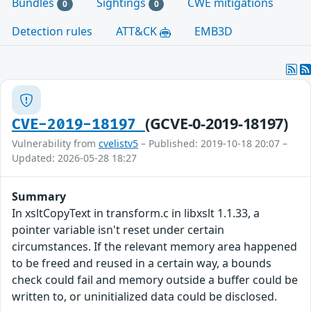
Bundles
Sightings
CWE mitigations
0
0
Detection rules
ATT&CK
EMB3D
(GCVE-0-2019-18197)
CVE-2019-18197
Vulnerability from
cvelistv5
– Published: 2019-10-18 20:07 –
Updated: 2026-05-28 18:27
Summary
In xsltCopyText in transform.c in libxslt 1.1.33, a
pointer variable isn't reset under certain
circumstances. If the relevant memory area happened
to be freed and reused in a certain way, a bounds
check could fail and memory outside a buffer could be
written to, or uninitialized data could be disclosed.