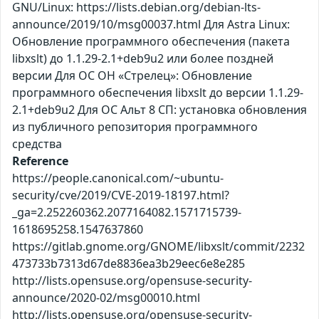
GNU/Linux: https://lists.debian.org/debian-lts-
announce/2019/10/msg00037.html Для Astra Linux:
Обновление программного обеспечения (пакета
libxslt) до 1.1.29-2.1+deb9u2 или более поздней
версии Для ОС ОН «Стрелец»: Обновление
программного обеспечения libxslt до версии 1.1.29-
2.1+deb9u2 Для ОС Альт 8 СП: установка обновления
из публичного репозитория программного
средства
Reference
https://people.canonical.com/~ubuntu-
security/cve/2019/CVE-2019-18197.html?
_ga=2.252260362.2077164082.1571715739-
1618695258.1547637860
https://gitlab.gnome.org/GNOME/libxslt/commit/2232
473733b7313d67de8836ea3b29eec6e8e285
http://lists.opensuse.org/opensuse-security-
announce/2020-02/msg00010.html
http://lists.opensuse.org/opensuse-security-