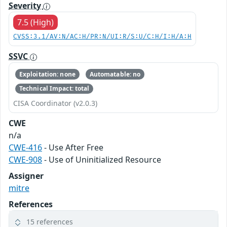
Severity
7.5 (High)
CVSS:3.1/AV:N/AC:H/PR:N/UI:R/S:U/C:H/I:H/A:H
SSVC
Exploitation: none
Automatable: no
Technical Impact: total
CISA Coordinator (v2.0.3)
CWE
n/a
CWE-416
- Use After Free
CWE-908
- Use of Uninitialized Resource
Assigner
mitre
References
15 references