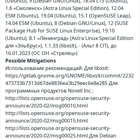
(Ubuntu), 9 (Debian GNU/Linux), 18.04 LTS (Ubuntu),
1.6 «Смоленск» (Astra Linux Special Edition), 12.04
ESM (Ubuntu), 19.04 (Ubuntu), 15.1 (OpenSUSE Leap),
14.04 ESM (Ubuntu), 8 (Debian GNU/Linux), 12 (SUSE
Package Hub for SUSE Linux Enterprise), 19.10
(Ubuntu), 8.1 «Ленинград» (Astra Linux Special Edition
для «Эльбрус»), 1.1.33 (libxslt), - (Альт 8 СП), до
16.01.2023 (ОС ОН «Стрелец»)
Possible Mitigations
Использование рекомендаций: Для libxslt:
https://gitlab.gnome.org/GNOME/libxslt/commit/2232
473733b7313d67de8836ea3b29eec6e8e285 Для
программных продуктов Novell Inc.:
http://lists.opensuse.org/opensuse-security-
announce/2020-02/msg00010.html
http://lists.opensuse.org/opensuse-security-
announce/2020-02/msg00015.html
http://lists.opensuse.org/opensuse-security-
announce/2020-02/msg00025.html Для Debian