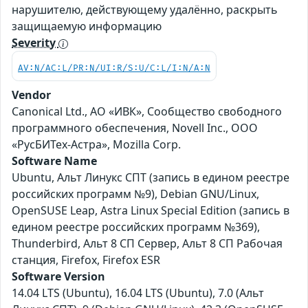
нарушителю, действующему удалённо, раскрыть
защищаемую информацию
Severity
AV:N/AC:L/PR:N/UI:R/S:U/C:L/I:N/A:N
Vendor
Canonical Ltd., АО «ИВК», Сообщество свободного
программного обеспечения, Novell Inc., ООО
«РусБИТех-Астра», Mozilla Corp.
Software Name
Ubuntu, Альт Линукс СПТ (запись в едином реестре
российских программ №9), Debian GNU/Linux,
OpenSUSE Leap, Astra Linux Special Edition (запись в
едином реестре российских программ №369),
Thunderbird, Альт 8 СП Сервер, Альт 8 СП Рабочая
станция, Firefox, Firefox ESR
Software Version
14.04 LTS (Ubuntu), 16.04 LTS (Ubuntu), 7.0 (Альт