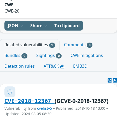
CWE
CWE-20
JSON
Share
To clipboard
Related vulnerabilities
Comments
1
0
Bundles
Sightings
CWE mitigations
0
0
Detection rules
ATT&CK
EMB3D
(GCVE-0-2018-12367)
CVE-2018-12367
Vulnerability from
cvelistv5
– Published: 2018-10-18 13:00 –
Updated: 2024-08-05 08:30