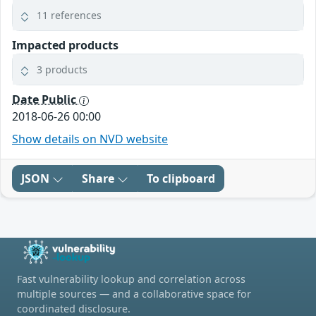
11 references
Impacted products
3 products
Date Public
2018-06-26 00:00
Show details on NVD website
JSON
Share
To clipboard
Fast vulnerability lookup and correlation across
multiple sources — and a collaborative space for
coordinated disclosure.