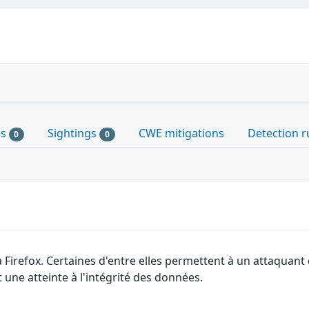
es
Sightings
CWE mitigations
Detection r
0
0
a Firefox. Certaines d'entre elles permettent à un attaquan
 une atteinte à l'intégrité des données.