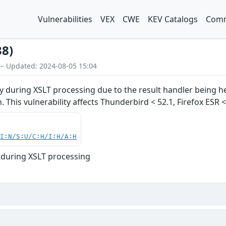
Vulnerabilities
VEX
CWE
KEV Catalogs
Comm
38)
 – Updated: 2024-08-05 15:04
ty during XSLT processing due to the result handler being he
. This vulnerability affects Thunderbird < 52.1, Firefox ESR <
UI:N/S:U/C:H/I:H/A:H
r during XSLT processing