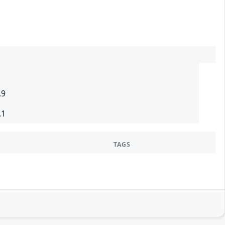
.9
.1
TAGS