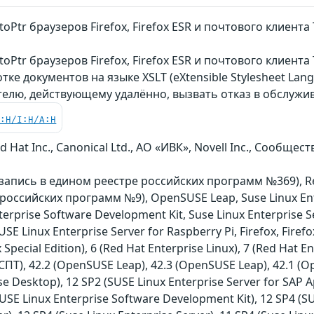
oPtr браузеров Firefox, Firefox ESR и почтового клиен
oPtr браузеров Firefox, Firefox ESR и почтового клиент
е документов на языке XSLT (eXtensible Stylesheet Lan
елю, действующему удалённо, вызвать отказ в обслужи
C:H/I:H/A:H
 Hat Inc., Canonical Ltd., АО «ИВК», Novell Inc., Сообщ
n (запись в едином реестре российских программ №369), R
российских программ №9), OpenSUSE Leap, Suse Linux Ente
nterprise Software Development Kit, Suse Linux Enterprise 
E Linux Enterprise Server for Raspberry Pi, Firefox, Firef
Special Edition), 6 (Red Hat Enterprise Linux), 7 (Red Hat En
 СПТ), 42.2 (OpenSUSE Leap), 42.3 (OpenSUSE Leap), 42.1 (O
se Desktop), 12 SP2 (SUSE Linux Enterprise Server for SAP Ap
SUSE Linux Enterprise Software Development Kit), 12 SP4 (S