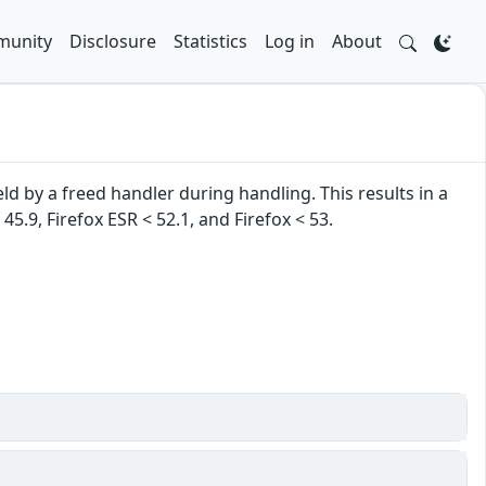
unity
Disclosure
Statistics
Log in
About
ld by a freed handler during handling. This results in a
 45.9, Firefox ESR < 52.1, and Firefox < 53.