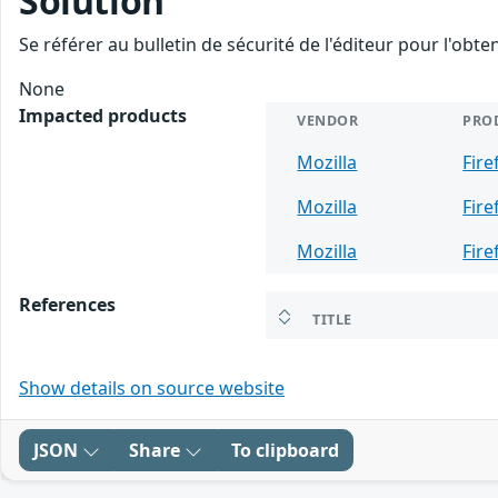
Solution
Se référer au bulletin de sécurité de l'éditeur pour l'obt
None
Impacted products
VENDOR
PRO
Mozilla
Fire
Mozilla
Fire
Mozilla
Fire
References
TITLE
Show details on source website
JSON
Share
To clipboard