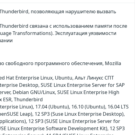
та Thunderbird, позволяющая нарушителю вызвать
а Thunderbird связана с использованием памяти после
guage Transformations). Эксплуатация уязвимости
вании
ество свободного программного обеспечения, Mozilla
ed Hat Enterprise Linux, Ubuntu, Альт Линукс СПТ
rprise Desktop, SUSE Linux Enterprise Server for SAP
Server, Debian GNU/Linux, SUSE Linux Enterprise High
ox ESR, Thunderbird
terprise Linux), 17.04 (Ubuntu), 16.10 (Ubuntu), 16.04 LTS
penSUSE Leap), 12 SP3 (Suse Linux Enterprise Desktop),
plications), 12 SP3 (SUSE Linux Enterprise Server for
USE Linux Enterprise Software Development Kit), 12 SP3