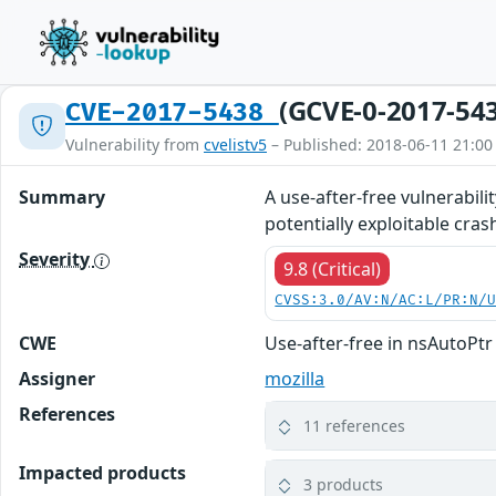
(GCVE-0-2017-54
CVE-2017-5438
Vulnerability from
cvelistv5
– Published: 2018-06-11 21:00
Summary
A use-after-free vulnerabili
potentially exploitable crash
Severity
9.8 (Critical)
CVSS:3.0/AV:N/AC:L/PR:N/
CWE
Use-after-free in nsAutoPt
Assigner
mozilla
References
11 references
Impacted products
3 products