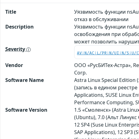
Title
Уязвимость функции nsAut
отказ в обслуживании
Description
Уязвимость функции nsAut
освобождения при обработк
может позволить нарушит
Severity
AV:N/AC:L/PR:N/UI:N/S:U/
Vendor
ООО «РусБИТех-Астра», Red
Corp.
Software Name
Astra Linux Special Editio
(запись в едином реестре 
Applications, SUSE Linux E
Performance Computing, SUS
Software Version
1.5 «Смоленск» (Astra Linux 
(Ubuntu), 7.0 (Альт Линукс
12 SP4 (Suse Linux Enterpri
SAP Applications), 12 SP3 (