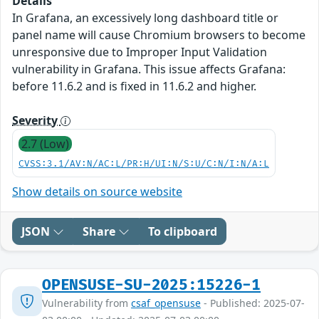
Details
In Grafana, an excessively long dashboard title or
panel name will cause Chromium browsers to become
unresponsive due to Improper Input Validation
vulnerability in Grafana. This issue affects Grafana:
before 11.6.2 and is fixed in 11.6.2 and higher.
Severity
2.7 (Low)
CVSS:3.1/AV:N/AC:L/PR:H/UI:N/S:U/C:N/I:N/A:L
Show details on source website
JSON
Share
To clipboard
OPENSUSE-SU-2025:15226-1
Vulnerability from
csaf_opensuse
- Published: 2025-07-