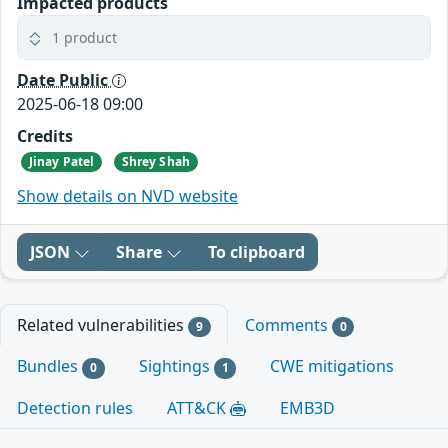
Impacted products
1 product
Date Public
2025-06-18 09:00
Credits
Jinay Patel
Shrey Shah
Show details on NVD website
JSON
Share
To clipboard
Related vulnerabilities
Comments
9
0
Bundles
Sightings
CWE mitigations
0
1
Detection rules
ATT&CK
EMB3D