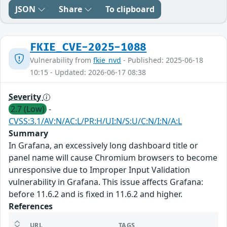
JSON
Share
To clipboard
FKIE_CVE-2025-1088
Vulnerability from
fkie_nvd
- Published: 2025-06-18
10:15 - Updated: 2026-06-17 08:38
Severity
2.7 (Low)
-
CVSS:3.1/AV:N/AC:L/PR:H/UI:N/S:U/C:N/I:N/A:L
Summary
In Grafana, an excessively long dashboard title or
panel name will cause Chromium browsers to become
unresponsive due to Improper Input Validation
vulnerability in Grafana. This issue affects Grafana:
before 11.6.2 and is fixed in 11.6.2 and higher.
References
URL
TAGS