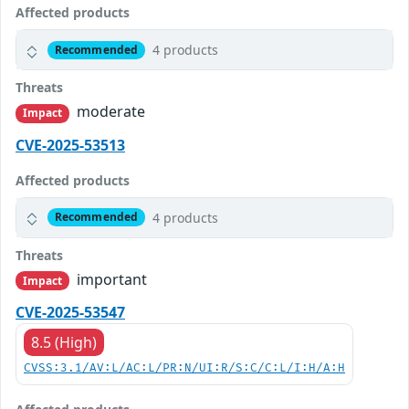
Affected products
4 products
Recommended
Threats
moderate
Impact
CVE-2025-53513
Affected products
4 products
Recommended
Threats
important
Impact
CVE-2025-53547
8.5 (High)
CVSS:3.1/AV:L/AC:L/PR:N/UI:R/S:C/C:L/I:H/A:H