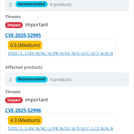
4 products
Recommended
Threats
important
Impact
CVE-2025-52995
6.6 (Medium)
CVSS:3.1/AV:N/AC:H/PR:H/UI:N/S:U/C:H/I:H/A:H
Affected products
4 products
Recommended
Threats
important
Impact
CVE-2025-52996
4.3 (Medium)
CVSS:3.1/AV:N/AC:L/PR:N/UI:R/S:U/C:L/I:N/A:N