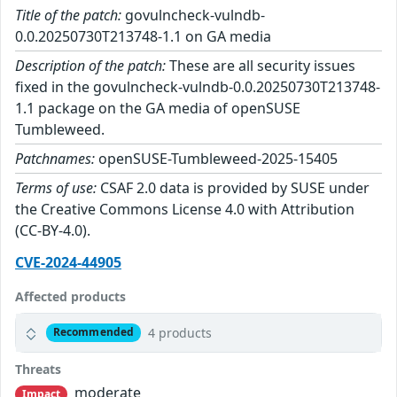
Title of the patch:
govulncheck-vulndb-
0.0.20250730T213748-1.1 on GA media
Description of the patch:
These are all security issues
fixed in the govulncheck-vulndb-0.0.20250730T213748-
1.1 package on the GA media of openSUSE
Tumbleweed.
Patchnames:
openSUSE-Tumbleweed-2025-15405
Terms of use:
CSAF 2.0 data is provided by SUSE under
the Creative Commons License 4.0 with Attribution
(CC-BY-4.0).
CVE-2024-44905
Affected products
4 products
Recommended
Threats
moderate
Impact