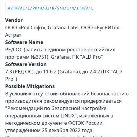
AV:N/AC:L/PR:H/UI:N/S:U/C:N/I:N/A:L
Vendor
ООО «Ред Софт», Grafana Labs, ООО «РусБИТех-
Астра»
Software Name
РЕД ОС (запись в едином реестре российских
программ №3751), Grafana, ПК "ALD Pro"
Software Version
7.3 (РЕД ОС), до 11.6.2 (Grafana), до 2.4.2 (ПК "ALD
Pro")
Possible Mitigations
В условиях отсутствия обновлений безопасности от
производителя рекомендуется придерживаться
"Рекомендаций по безопасной настройке
операционных систем LINUX", изложенных в
методическом документе ФСТЭК России,
утверждённом 25 декабря 2022 года.