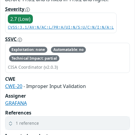
Severity
2.7 (Low)
CVSS:3.1/AV:N/AC:L/PR:H/UI:N/S:U/C:N/I:N/A:L
SSVC
Exploitation: none
Automatable: no
Technical Impact: partial
CISA Coordinator (v2.0.3)
CWE
CWE-20
- Improper Input Validation
Assigner
GRAFANA
References
1 reference