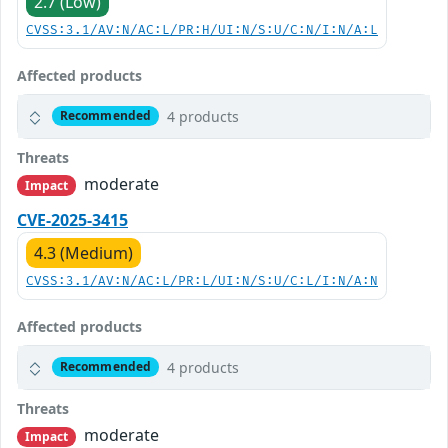
2.7 (Low)
CVSS:3.1/AV:N/AC:L/PR:H/UI:N/S:U/C:N/I:N/A:L
Affected products
4 products
Recommended
Threats
moderate
Impact
CVE-2025-3415
4.3 (Medium)
CVSS:3.1/AV:N/AC:L/PR:L/UI:N/S:U/C:L/I:N/A:N
Affected products
4 products
Recommended
Threats
moderate
Impact