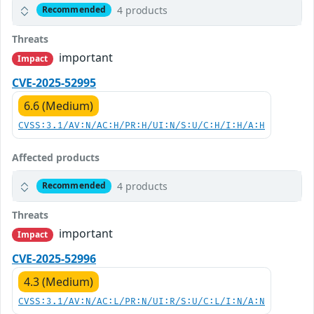
4 products
Recommended
Threats
important
Impact
CVE-2025-52995
6.6 (Medium)
CVSS:3.1/AV:N/AC:H/PR:H/UI:N/S:U/C:H/I:H/A:H
Affected products
4 products
Recommended
Threats
important
Impact
CVE-2025-52996
4.3 (Medium)
CVSS:3.1/AV:N/AC:L/PR:N/UI:R/S:U/C:L/I:N/A:N