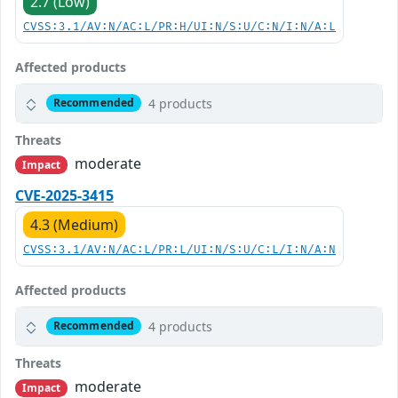
2.7 (Low)
CVSS:3.1/AV:N/AC:L/PR:H/UI:N/S:U/C:N/I:N/A:L
Affected products
4 products
Recommended
Threats
moderate
Impact
CVE-2025-3415
4.3 (Medium)
CVSS:3.1/AV:N/AC:L/PR:L/UI:N/S:U/C:L/I:N/A:N
Affected products
4 products
Recommended
Threats
moderate
Impact