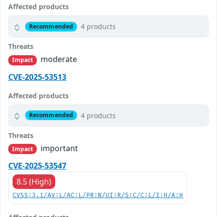
Affected products
4 products
Recommended
Threats
moderate
Impact
CVE-2025-53513
Affected products
4 products
Recommended
Threats
important
Impact
CVE-2025-53547
8.5 (High)
CVSS:3.1/AV:L/AC:L/PR:N/UI:R/S:C/C:L/I:H/A:H