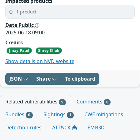
Impacted products
1 product
Date Public
2025-06-18 09:00
Credits
Jinay Patel
Shrey Shah
Show details on NVD website
JSON
Share
To clipboard
Related vulnerabilities
Comments
9
0
Bundles
Sightings
CWE mitigations
0
1
Detection rules
ATT&CK
EMB3D