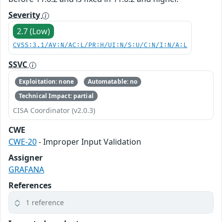
Severity
2.7 (Low)
CVSS:3.1/AV:N/AC:L/PR:H/UI:N/S:U/C:N/I:N/A:L
SSVC
Exploitation: none
Automatable: no
Technical Impact: partial
CISA Coordinator (v2.0.3)
CWE
CWE-20
- Improper Input Validation
Assigner
GRAFANA
References
1 reference