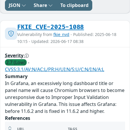
JSON
Share
To clipboard
FKIE_CVE-2025-1088
Vulnerability from
fkie_nvd
- Published: 2025-06-18
10:15 - Updated: 2026-06-17 08:38
Severity
2.7 (Low)
-
CVSS:3.1/AV:N/AC:L/PR:H/UI:N/S:U/C:N/I:N/A:L
Summary
In Grafana, an excessively long dashboard title or
panel name will cause Chromium browsers to become
unresponsive due to Improper Input Validation
vulnerability in Grafana. This issue affects Grafana:
before 11.6.2 and is fixed in 11.6.2 and higher.
References
URL
TAGS