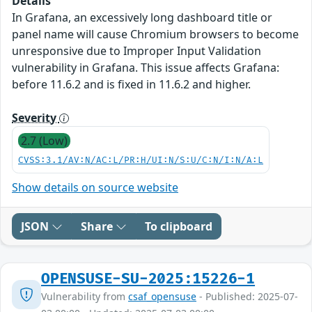
Details
In Grafana, an excessively long dashboard title or
panel name will cause Chromium browsers to become
unresponsive due to Improper Input Validation
vulnerability in Grafana. This issue affects Grafana:
before 11.6.2 and is fixed in 11.6.2 and higher.
Severity
2.7 (Low)
CVSS:3.1/AV:N/AC:L/PR:H/UI:N/S:U/C:N/I:N/A:L
Show details on source website
JSON
Share
To clipboard
OPENSUSE-SU-2025:15226-1
Vulnerability from
csaf_opensuse
- Published: 2025-07-