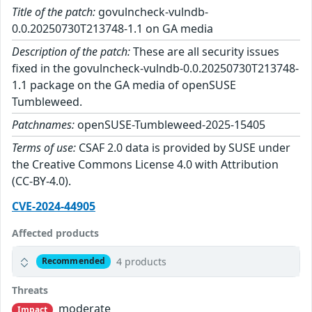
Title of the patch:
govulncheck-vulndb-
0.0.20250730T213748-1.1 on GA media
Description of the patch:
These are all security issues
fixed in the govulncheck-vulndb-0.0.20250730T213748-
1.1 package on the GA media of openSUSE
Tumbleweed.
Patchnames:
openSUSE-Tumbleweed-2025-15405
Terms of use:
CSAF 2.0 data is provided by SUSE under
the Creative Commons License 4.0 with Attribution
(CC-BY-4.0).
CVE-2024-44905
Affected products
4 products
Recommended
Threats
moderate
Impact