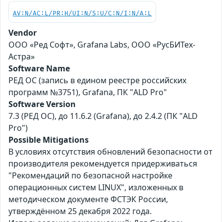
AV:N/AC:L/PR:H/UI:N/S:U/C:N/I:N/A:L
Vendor
ООО «Ред Софт», Grafana Labs, ООО «РусБИТех-
Астра»
Software Name
РЕД ОС (запись в едином реестре российских
программ №3751), Grafana, ПК "ALD Pro"
Software Version
7.3 (РЕД ОС), до 11.6.2 (Grafana), до 2.4.2 (ПК "ALD
Pro")
Possible Mitigations
В условиях отсутствия обновлений безопасности от
производителя рекомендуется придерживаться
"Рекомендаций по безопасной настройке
операционных систем LINUX", изложенных в
методическом документе ФСТЭК России,
утверждённом 25 декабря 2022 года.