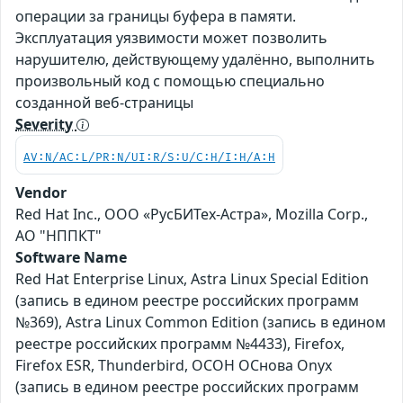
операции за границы буфера в памяти.
Эксплуатация уязвимости может позволить
нарушителю, действующему удалённо, выполнить
произвольный код с помощью специально
созданной веб-страницы
Severity
AV:N/AC:L/PR:N/UI:R/S:U/C:H/I:H/A:H
Vendor
Red Hat Inc., ООО «РусБИТех-Астра», Mozilla Corp.,
АО "НППКТ"
Software Name
Red Hat Enterprise Linux, Astra Linux Special Edition
(запись в едином реестре российских программ
№369), Astra Linux Common Edition (запись в едином
реестре российских программ №4433), Firefox,
Firefox ESR, Thunderbird, ОСОН ОСнова Оnyx
(запись в едином реестре российских программ