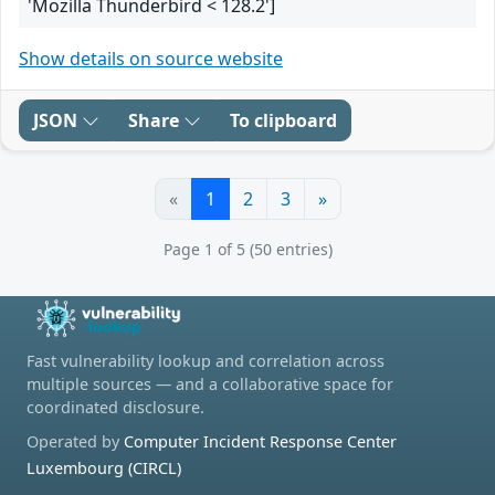
'Mozilla Thunderbird < 128.2']
Show details on source website
JSON
Share
To clipboard
«
1
2
3
»
Page 1 of 5 (50 entries)
Fast vulnerability lookup and correlation across
multiple sources — and a collaborative space for
coordinated disclosure.
Operated by
Computer Incident Response Center
Luxembourg (CIRCL)