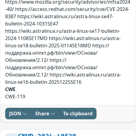
https://www.mozilla.org/security/advisories/mfsa2024
-40/ https://access.redhat.com/security/cve/CVE-2024-
8387 https://wiki.astralinux.ru/astra-linux-se47-
bulletin-2024-1031SE47
https://wiki.astralinux.ru/astra-linux-se17-bulletin-
2024-1108SE17MD https://wiki.astralinux.ru/astra-
linux-se18-bulletin-2025-0114SE18MD https://
поддержка.нппкт.рф/bin/view/ОСнова/
Обновления/2.12/ https://
поддержка.нппкт.рф/bin/view/ОСнова/
Обновления/2.12/ https://wiki.astralinux.ru/astra-
linux-se16-bulletin-20251225SE16
CWE
CWE-119
JSON
Share
To clipboard