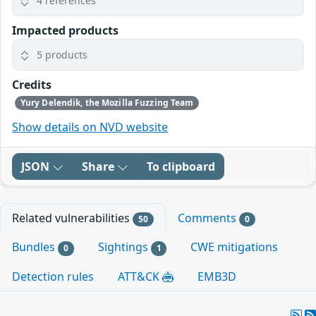
4 references
Impacted products
5 products
Credits
Yury Delendik, the Mozilla Fuzzing Team
Show details on NVD website
JSON
Share
To clipboard
Related vulnerabilities
Comments
50
0
Bundles
Sightings
CWE mitigations
0
1
Detection rules
ATT&CK
EMB3D