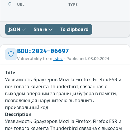
URL
TYPE
JSON
Share
To clipboard
BDU:2024-06697
Vulnerability from
fstec
- Published: 03.09.2024
Title
Уязвимость браузеров Mozilla Firefox, Firefox ESR и
почтового клиента Thunderbird, связанная с
выходом операции за границы буфера в памяти,
позволяющая нарушителю выполнить
произвольный код
Description
Уязвимость браузеров Mozilla Firefox, Firefox ESR и
почтового клиента Thunderbird связана с выходом