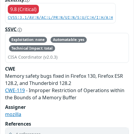
9.8 (Critical)
CVSS:3.1/AV:N/AC:L/PR:N/UI:N/S:U/C:H/I:H/A:H
SSVC
Exploitation: none
Automatable: yes
Technical Impact: total
CISA Coordinator (v2.0.3)
CWE
Memory safety bugs fixed in Firefox 130, Firefox ESR
128.2, and Thunderbird 128.2
CWE-119
- Improper Restriction of Operations within
the Bounds of a Memory Buffer
Assigner
mozilla
References