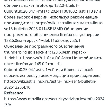
обновить пакет firefox до 132.0+build1-
0ubuntu0.20.04.1~mt1+ci202411061002+astra13 или
более высокой версии, используя рекомендации
производителя: https://wiki.astralinux.ru/astra-linux-
se18-bulletin-2025-0114SE18MD Обновление
программного обеспечения firefox-esr до версии
128.6.0esr+repack-1~deb11u3.osnova2u1
Обновление программного обеспечения
thunderbird до версии 1:128.6.0esr+repack-
1~deb11u1.osnova2u1 Для ОС Astra Linux: обновить
пакет firefox до 145.0.2+build1-
0ubuntu0.25.04.1astra1+ci1 или более высокой
версии, используя рекомендации производителя:
https://wiki.astralinux.ru/astra-linux-se16-bulletin-
20251225SE16
Reference
https://www.mozilla.org/security/advisories/mfsa2024
-39/