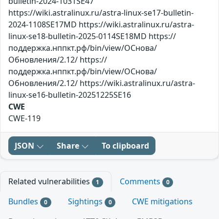
bulletin-2024-1031SE47
https://wiki.astralinux.ru/astra-linux-se17-bulletin-
2024-1108SE17MD https://wiki.astralinux.ru/astra-
linux-se18-bulletin-2025-0114SE18MD https://
поддержка.нппкт.рф/bin/view/ОСнова/
Обновления/2.12/ https://
поддержка.нппкт.рф/bin/view/ОСнова/
Обновления/2.12/ https://wiki.astralinux.ru/astra-
linux-se16-bulletin-20251225SE16
CWE
CWE-119
JSON
Share
To clipboard
Related vulnerabilities
Comments
1
0
Bundles
Sightings
CWE mitigations
0
0