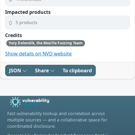
Impacted products
5 products
Credits
Yury Delendik, the Mozilla Fuzzing Team
Show details on NVD website
JSON
Share
To clipboard
Fast vulnerability lookup and correlation across
multiple sources — and a collaborative space for
coordinated disclosure.