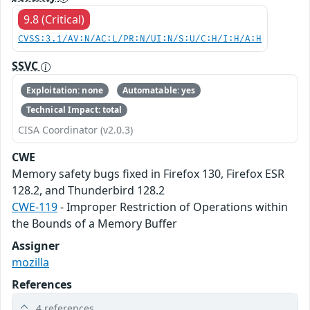
9.8 (Critical)
CVSS:3.1/AV:N/AC:L/PR:N/UI:N/S:U/C:H/I:H/A:H
SSVC
Exploitation: none
Automatable: yes
Technical Impact: total
CISA Coordinator (v2.0.3)
CWE
Memory safety bugs fixed in Firefox 130, Firefox ESR
128.2, and Thunderbird 128.2
CWE-119
- Improper Restriction of Operations within
the Bounds of a Memory Buffer
Assigner
mozilla
References
4 references