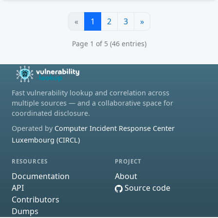
«
1
2
3
»
Page 1 of 5 (46 entries)
Fast vulnerability lookup and correlation across
multiple sources — and a collaborative space for
coordinated disclosure.
Operated by
Computer Incident Response Center
Luxembourg (CIRCL)
RESOURCES
PROJECT
Documentation
About
API
Source code
Contributors
Dumps