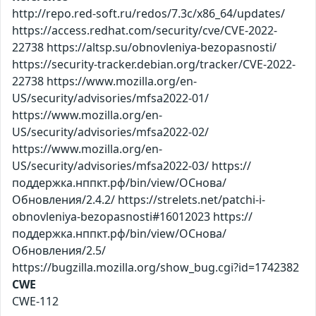
http://repo.red-soft.ru/redos/7.3c/x86_64/updates/
https://access.redhat.com/security/cve/CVE-2022-
22738 https://altsp.su/obnovleniya-bezopasnosti/
https://security-tracker.debian.org/tracker/CVE-2022-
22738 https://www.mozilla.org/en-
US/security/advisories/mfsa2022-01/
https://www.mozilla.org/en-
US/security/advisories/mfsa2022-02/
https://www.mozilla.org/en-
US/security/advisories/mfsa2022-03/ https://
поддержка.нппкт.рф/bin/view/ОСнова/
Обновления/2.4.2/ https://strelets.net/patchi-i-
obnovleniya-bezopasnosti#16012023 https://
поддержка.нппкт.рф/bin/view/ОСнова/
Обновления/2.5/
https://bugzilla.mozilla.org/show_bug.cgi?id=1742382
CWE
CWE-112