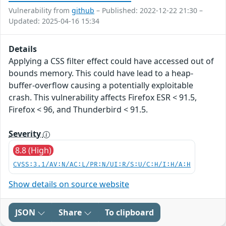
Vulnerability from
github
– Published: 2022-12-22 21:30 –
Updated: 2025-04-16 15:34
Details
Applying a CSS filter effect could have accessed out of
bounds memory. This could have lead to a heap-
buffer-overflow causing a potentially exploitable
crash. This vulnerability affects Firefox ESR < 91.5,
Firefox < 96, and Thunderbird < 91.5.
Severity
8.8 (High)
CVSS:3.1/AV:N/AC:L/PR:N/UI:R/S:U/C:H/I:H/A:H
Show details on source website
JSON
Share
To clipboard