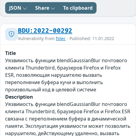
JSON
Share
To clipboard
BDU:2022-00292
Vulnerability from
fstec
- Published: 11.01.2022
Title
Уязвимость функции blendGaussianBlur почтового
клиента Thunderbird, браузеров Firefox и Firefox
ESR, позволяющая нарушителю вызвать
переполнение буфера кучи и выполнить
произвольный код в целевой системе
Description
Уязвимость функции blendGaussianBlur почтового
клиента Thunderbird, браузеров Firefox и Firefox ESR
связана с переполнением буфера в динамической
памяти. Эксплуатация уязвимости может позволить
нарушителю, действующему удаленно, вызвать