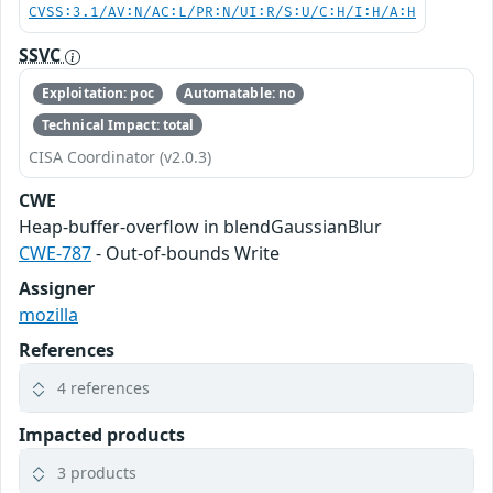
CVSS:3.1/AV:N/AC:L/PR:N/UI:R/S:U/C:H/I:H/A:H
SSVC
Exploitation: poc
Automatable: no
Technical Impact: total
CISA Coordinator (v2.0.3)
CWE
Heap-buffer-overflow in blendGaussianBlur
CWE-787
- Out-of-bounds Write
Assigner
mozilla
References
4 references
Impacted products
3 products