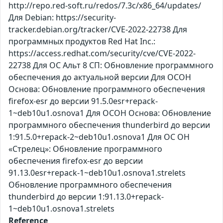
http://repo.red-soft.ru/redos/7.3c/x86_64/updates/
Для Debian: https://security-
tracker.debian.org/tracker/CVE-2022-22738 Для
программных продуктов Red Hat Inc.:
https://access.redhat.com/security/cve/CVE-2022-
22738 Для ОС Альт 8 СП: Обновление программного
обеспечения до актуальной версии Для ОСОН
Основа: Обновление программного обеспечения
firefox-esr до версии 91.5.0esr+repack-
1~deb10u1.osnova1 Для ОСОН Основа: Обновление
программного обеспечения thunderbird до версии
1:91.5.0+repack-2~deb10u1.osnova1 Для ОС ОН
«Стрелец»: Обновление программного
обеспечения firefox-esr до версии
91.13.0esr+repack-1~deb10u1.osnova1.strelets
Обновление программного обеспечения
thunderbird до версии 1:91.13.0+repack-
1~deb10u1.osnova1.strelets
Reference