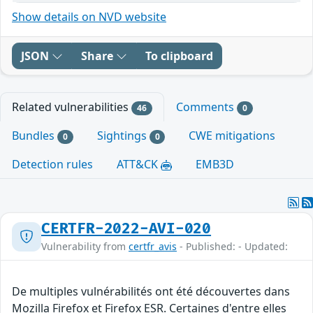
Show details on NVD website
JSON
Share
To clipboard
Related vulnerabilities
Comments
46
0
Bundles
Sightings
CWE mitigations
0
0
Detection rules
ATT&CK
EMB3D
CERTFR-2022-AVI-020
Vulnerability from
certfr_avis
- Published: - Updated:
De multiples vulnérabilités ont été découvertes dans
Mozilla Firefox et Firefox ESR. Certaines d'entre elles