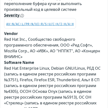
переполнение буфера кучи и выполнить
произвольный код в целевой системе
Severity
AV:N/AC:L/PR:N/UI:R/S:U/C:H/I:H/A:H
Vendor
Red Hat Inc., Сообщество свободного
программного обеспечения, ООО «Ред Софт»,
Mozilla Corp., АО «ИВК», АО "НППКТ", АО «Концерн
ВНИИНС»
Software Name
Red Hat Enterprise Linux, Debian GNU/Linux, РЕД ОС
(запись в едином реестре российских программ
№3751), Firefox, Firefox ESR, Thunderbird, Альт 8 СП
(запись в едином реестре российских программ
№4305), ОСОН ОСнова Оnyx (запись в едином
реестре российских программ №5913), ОС ОН
«Стрелец» (запись в едином реестре российских