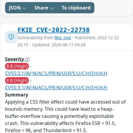
JSON
Share
To clipboard
FKIE_CVE-2022-22738
Vulnerability from
fkie_nvd
- Published: 2022-12-22
20:15 - Updated: 2026-06-17 04:28
Severity
8.8 (High)
-
CVSS:3.1/AV:N/AC:L/PR:N/UI:R/S:U/C:H/I:H/A:H
8.8 (High)
-
CVSS:3.1/AV:N/AC:L/PR:N/UI:R/S:U/C:H/I:H/A:H
Summary
Applying a CSS filter effect could have accessed out of
bounds memory. This could have lead to a heap-
buffer-overflow causing a potentially exploitable
crash. This vulnerability affects Firefox ESR < 91.5,
Firefox < 96, and Thunderbird < 91.5.