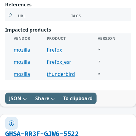
References
URL
TAGS
Impacted products
VENDOR
PRODUCT
VERSION
mozilla
firefox
*
mozilla
firefox_esr
*
mozilla
thunderbird
*
JSON
Share
To clipboard
GHSA-RR3F-GJW6-5522