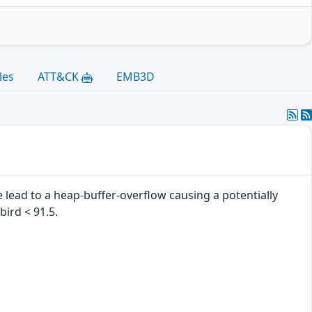
les
ATT&CK
EMB3D
 lead to a heap-buffer-overflow causing a potentially
bird < 91.5.