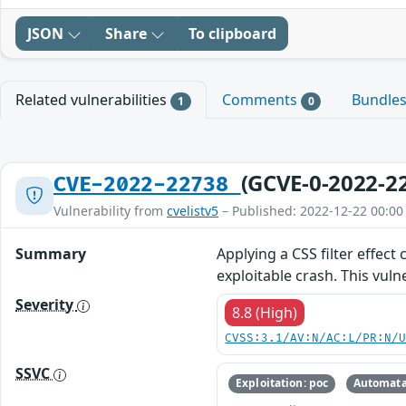
JSON
Share
To clipboard
Related vulnerabilities
Comments
Bundle
1
0
(GCVE-0-2022-2
CVE-2022-22738
Vulnerability from
cvelistv5
– Published: 2022-12-22 00:00
Summary
Applying a CSS filter effec
exploitable crash. This vulne
Severity
8.8 (High)
CVSS:3.1/AV:N/AC:L/PR:N/
SSVC
Exploitation: poc
Automata