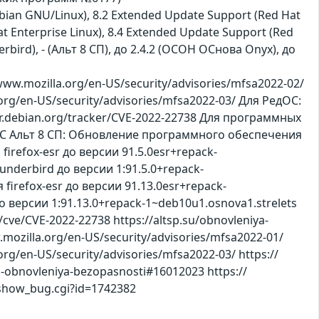
(Debian GNU/Linux), 8.2 Extended Update Support (Red Hat
at Enterprise Linux), 8.4 Extended Update Support (Red
nderbird), - (Альт 8 СП), до 2.4.2 (ОСОН ОСнова Оnyx), до
w.mozilla.org/en-US/security/advisories/mfsa2022-02/
.org/en-US/security/advisories/mfsa2022-03/ Для РедОС:
cker.debian.org/tracker/CVE-2022-22738 Для программных
ля ОС Альт 8 СП: Обновление программного обеспечения
efox-esr до версии 91.5.0esr+repack-
derbird до версии 1:91.5.0+repack-
refox-esr до версии 91.13.0esr+repack-
версии 1:91.13.0+repack-1~deb10u1.osnova1.strelets
/cve/CVE-2022-22738 https://altsp.su/obnovleniya-
.mozilla.org/en-US/security/advisories/mfsa2022-01/
org/en-US/security/advisories/mfsa2022-03/ https://
i-obnovleniya-bezopasnosti#16012023 https://
/show_bug.cgi?id=1742382