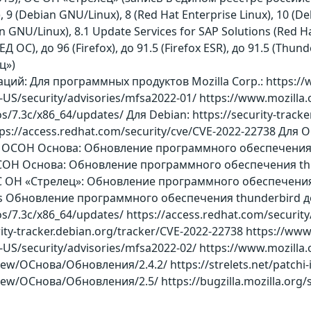
), 9 (Debian GNU/Linux), 8 (Red Hat Enterprise Linux), 10 
an GNU/Linux), 8.1 Update Services for SAP Solutions (Red H
РЕД ОС), до 96 (Firefox), до 91.5 (Firefox ESR), до 91.5 (Thu
ц»)
й: Для программных продуктов Mozilla Corp.: https://ww
-US/security/advisories/mfsa2022-01/ https://www.mozilla
dos/7.3c/x86_64/updates/ Для Debian: https://security-tra
ttps://access.redhat.com/security/cve/CVE-2022-22738 Д
 ОСОН Основа: Обновление программного обеспечения fir
ОН Основа: Обновление программного обеспечения thun
 ОН «Стрелец»: Обновление программного обеспечения fi
ts Обновление программного обеспечения thunderbird до 
os/7.3c/x86_64/updates/ https://access.redhat.com/security
rity-tracker.debian.org/tracker/CVE-2022-22738 https://www
-US/security/advisories/mfsa2022-02/ https://www.mozilla.
ew/ОСнова/Обновления/2.4.2/ https://strelets.net/patchi-
ew/ОСнова/Обновления/2.5/ https://bugzilla.mozilla.org