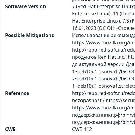
Software Version
7 (Red Hat Enterprise Linux
Enterprise Linux), 11 (Debi
Hat Enterprise Linux), 7.3 (
16.01.2023 (ОС ОН «Стреле
Possible Mitigations
Использование рекомендаци
https://www.mozilla.org/en
http://repo.red-soft.ru/re
продуктов Red Hat Inc.: h
до актуальной версии Для
1~deb10u1.osnova1 Для ОС
2~deb10u1.osnova1 Для ОС
1~deb10u1.osnova1.strele
Reference
http://repo.red-soft.ru/red
bezopasnosti/ https://secu
https://www.mozilla.org/en
поддержка.нппкт.рф/bin/vi
поддержка.нппкт.рф/bin/vi
CWE
CWE-112