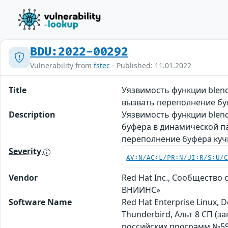
BDU:2022-00292
Vulnerability from
fstec
- Published: 11.01.2022
Title
Уязвимость функции blend
вызвать переполнение бу
Description
Уязвимость функции blend
буфера в динамической п
переполнение буфера куч
Severity
AV:N/AC:L/PR:N/UI:R/S:U/
Vendor
Red Hat Inc., Сообщество
ВНИИНС»
Software Name
Red Hat Enterprise Linux, 
Thunderbird, Альт 8 СП (
российских программ №59