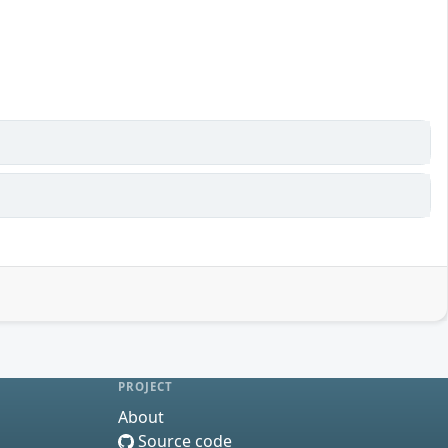
PROJECT
About
Source code