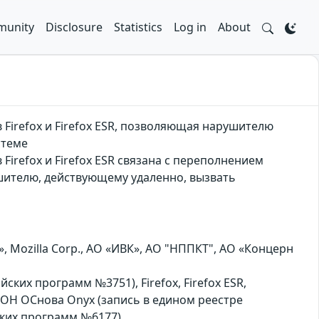
unity
Disclosure
Statistics
Log in
About
 Firefox и Firefox ESR, позволяющая нарушителю
стеме
Firefox и Firefox ESR связана с переполнением
шителю, действующему удаленно, вызвать
 Mozilla Corp., АО «ИВК», АО "НППКТ", АО «Концерн
йских программ №3751), Firefox, Firefox ESR,
ОСОН ОСнова Оnyx (запись в едином реестре
ских программ №6177)