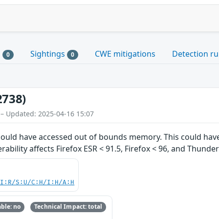
s
Sightings
CWE mitigations
Detection ru
0
0
2738)
 – Updated: 2025-04-16 15:07
t could have accessed out of bounds memory. This could have
rability affects Firefox ESR < 91.5, Firefox < 96, and Thunder
UI:R/S:U/C:H/I:H/A:H
ble: no
Technical Impact: total