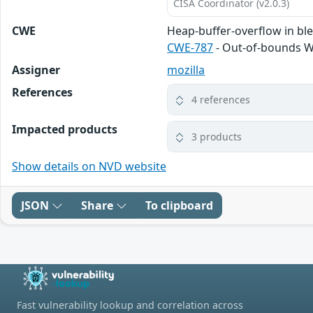
CISA Coordinator (v2.0.3)
CWE
Heap-buffer-overflow in b
CWE-787
- Out-of-bounds W
Assigner
mozilla
References
4 references
Impacted products
3 products
Show details on NVD website
JSON
Share
To clipboard
Fast vulnerability lookup and correlation across