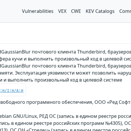
Vulnerabilities
VEX
CWE
KEV Catalogs
Comm
GaussianBlur почтового клиента Thunderbird, браузеров
фера кучи и выполнить произвольный код в целевой си
GaussianBlur почтового клиента Thunderbird, браузеров 
амяти. Эксплуатация уязвимости может позволить нару
и и выполнить произвольный код в целевой системе
C:H/I:H/A:H
 свободного программного обеспечения, ООО «Ред Софт»,
Debian GNU/Linux, РЕД ОС (запись в едином реестре росси
запись в едином реестре российских программ №4305), 
13), ОС ОН «Стрелец» (запись в едином реестре россий