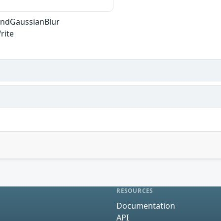
lendGaussianBlur
rite
RESOURCES
Documentation
API