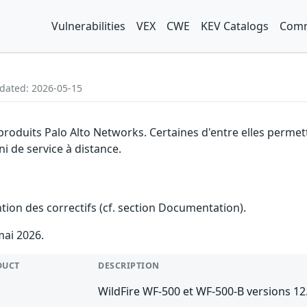
Vulnerabilities
VEX
CWE
KEV Catalogs
Comm
pdated: 2026-05-15
 produits Palo Alto Networks. Certaines d'entre elles perm
ni de service à distance.
ention des correctifs (cf. section Documentation).
mai 2026.
DUCT
DESCRIPTION
WildFire WF-500 et WF-500-B versions 12.