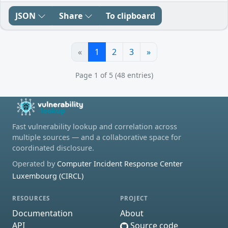
JSON
Share
To clipboard
«
1
2
3
»
Page 1 of 5 (48 entries)
Fast vulnerability lookup and correlation across
multiple sources — and a collaborative space for
coordinated disclosure.
Operated by
Computer Incident Response Center
Luxembourg (CIRCL)
RESOURCES
PROJECT
Documentation
About
API
Source code