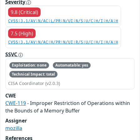
Severity
9.8 (Critical)
CVSS:3.1/AV:N/AC:L/PR:N/UI:N/S:U/C:H/I:H/A:H
7.5 (High)
CVSS:3.1/AV:N/AC:H/PR:N/UI:R/S:U/C:H/I:H/A:H
SSVC
Exploitation: none
Automatable: yes
Technical Impact: total
CISA Coordinator (v2.0.3)
CWE
CWE-119
- Improper Restriction of Operations within
the Bounds of a Memory Buffer
Assigner
mozilla
References