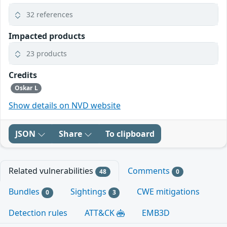
32 references
Impacted products
23 products
Credits
Oskar L
Show details on NVD website
JSON
Share
To clipboard
Related vulnerabilities
Comments
48
0
Bundles
Sightings
CWE mitigations
0
3
Detection rules
ATT&CK
EMB3D