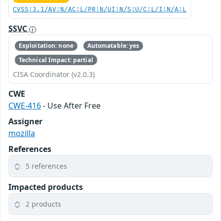
CVSS:3.1/AV:N/AC:L/PR:N/UI:N/S:U/C:L/I:N/A:L
SSVC
Exploitation: none
Automatable: yes
Technical Impact: partial
CISA Coordinator (v2.0.3)
CWE
CWE-416
- Use After Free
Assigner
mozilla
References
5 references
Impacted products
2 products