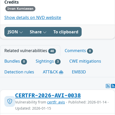
Credits
Irvan Kurniawan
Show details on NVD website
JSON
Share
To clipboard
Related vulnerabilities
Comments
48
0
Bundles
Sightings
CWE mitigations
0
3
Detection rules
ATT&CK
EMB3D
CERTFR-2026-AVI-0038
Vulnerability from
certfr_avis
- Published: 2026-01-14 -
Updated: 2026-01-15