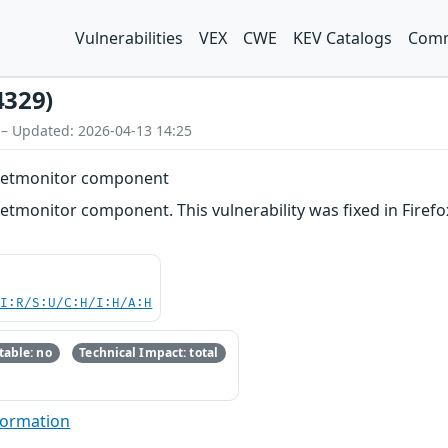
Vulnerabilities
VEX
CWE
KEV Catalogs
Comm
4329)
 – Updated: 2026-04-13 14:25
e Netmonitor component
 Netmonitor component. This vulnerability was fixed in Firef
UI:R/S:U/C:H/I:H/A:H
able: no
Technical Impact: total
formation