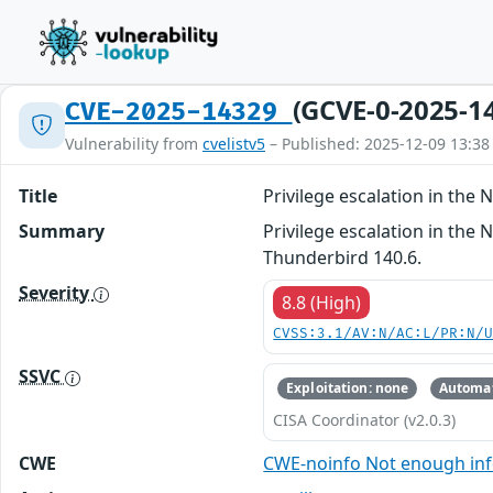
(GCVE-0-2025-1
CVE-2025-14329
Vulnerability from
cvelistv5
– Published: 2025-12-09 13:38
Title
Privilege escalation in th
Summary
Privilege escalation in the
Thunderbird 140.6.
Severity
8.8 (High)
CVSS:3.1/AV:N/AC:L/PR:N/
SSVC
Exploitation: none
Automat
CISA Coordinator (v2.0.3)
CWE
CWE-noinfo Not enough in