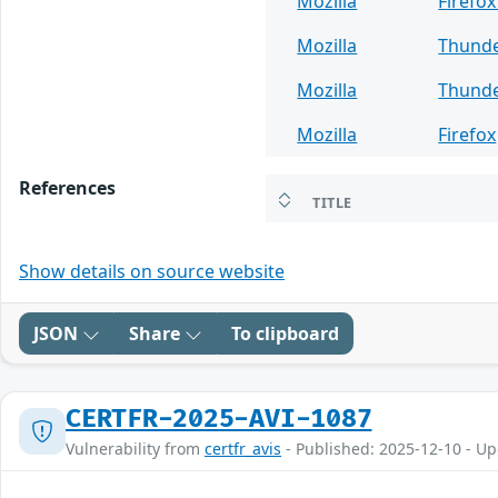
Mozilla
Firefox
Mozilla
Thunde
Mozilla
Thunde
Mozilla
Firefox
References
TITLE
Show details on source website
JSON
Share
To clipboard
CERTFR-2025-AVI-1087
Vulnerability from
certfr_avis
- Published: 2025-12-10 - U