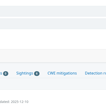
es
Sightings
CWE mitigations
Detection r
0
6
pdated: 2025-12-10