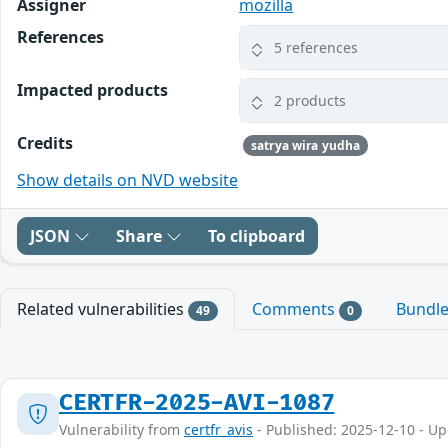
Assigner
mozilla
References
5 references
Impacted products
2 products
Credits
satrya wira yudha
Show details on NVD website
JSON
Share
To clipboard
Related vulnerabilities
Comments
Bundl
49
0
CERTFR-2025-AVI-1087
Vulnerability from
certfr_avis
- Published: 2025-12-10 - U