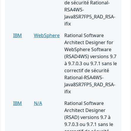
de sécurité Rational-
RSA4WS-
Java8SR7FP5_RAD_RSA-
ifix
IBM
WebSphere
Rational Software
Architect Designer for
WebSphere Software
(RSAD4WS) versions 9.7
à 9.7.0.3 ou 9.7.1 sans le
correctif de sécurité
Rational-RSA4WS-
Java8SR7FP5_RAD_RSA-
ifix
IBM
N/A
Rational Software
Architect Designer
(RSAD) versions 9.7 à
9.7.0.3 ou 9.7.1 sans le