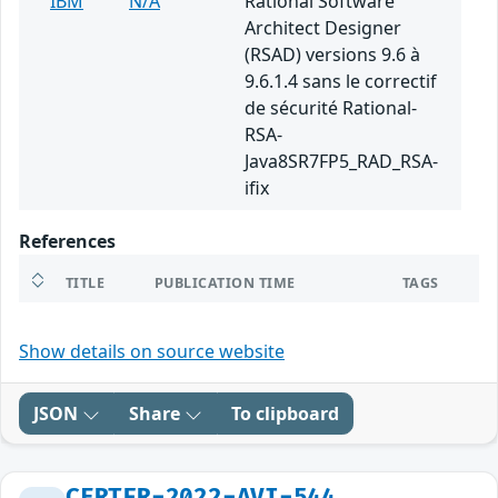
IBM
N/A
Rational Software
Architect Designer
(RSAD) versions 9.6 à
9.6.1.4 sans le correctif
de sécurité Rational-
RSA-
Java8SR7FP5_RAD_RSA-
ifix
References
TITLE
PUBLICATION TIME
TAGS
Show details on source website
JSON
Share
To clipboard
CERTFR-2022-AVI-544