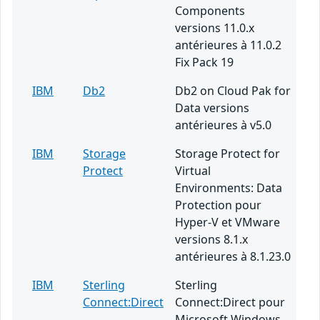
Components
versions 11.0.x
antérieures à 11.0.2
Fix Pack 19
IBM
Db2
Db2 on Cloud Pak for
Data versions
antérieures à v5.0
IBM
Storage
Storage Protect for
Protect
Virtual
Environments: Data
Protection pour
Hyper-V et VMware
versions 8.1.x
antérieures à 8.1.23.0
IBM
Sterling
Sterling
Connect:Direct
Connect:Direct pour
Microsoft Windows