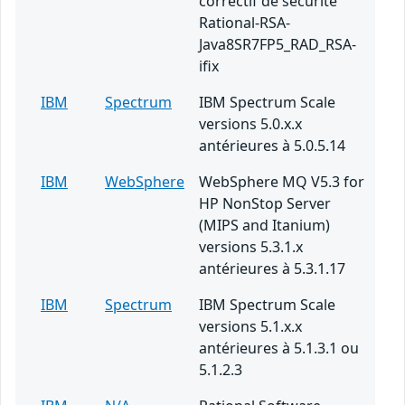
correctif de sécurité
Rational-RSA-
Java8SR7FP5_RAD_RSA-
ifix
IBM
Spectrum
IBM Spectrum Scale
versions 5.0.x.x
antérieures à 5.0.5.14
IBM
WebSphere
WebSphere MQ V5.3 for
HP NonStop Server
(MIPS and Itanium)
versions 5.3.1.x
antérieures à 5.3.1.17
IBM
Spectrum
IBM Spectrum Scale
versions 5.1.x.x
antérieures à 5.1.3.1 ou
5.1.2.3