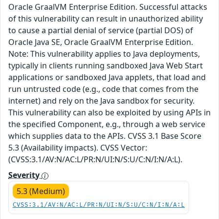
Oracle GraalVM Enterprise Edition. Successful attacks
of this vulnerability can result in unauthorized ability
to cause a partial denial of service (partial DOS) of
Oracle Java SE, Oracle GraalVM Enterprise Edition.
Note: This vulnerability applies to Java deployments,
typically in clients running sandboxed Java Web Start
applications or sandboxed Java applets, that load and
run untrusted code (e.g., code that comes from the
internet) and rely on the Java sandbox for security.
This vulnerability can also be exploited by using APIs in
the specified Component, e.g., through a web service
which supplies data to the APIs. CVSS 3.1 Base Score
5.3 (Availability impacts). CVSS Vector:
(CVSS:3.1/AV:N/AC:L/PR:N/UI:N/S:U/C:N/I:N/A:L).
Severity
5.3 (Medium)
CVSS:3.1/AV:N/AC:L/PR:N/UI:N/S:U/C:N/I:N/A:L