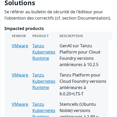
Solutions
Se référer au bulletin de sécurité de l'éditeur pour
l'obtention des correctifs (cf. section Documentation).
Impacted products
VENDOR
PRODUCT
DESCRIPTION
VMware
Tanzu
GenAI sur Tanzu
Kubernetes
Platform pour Cloud
Runtime
Foundry versions
antérieures à 10.2.5
VMware
Tanzu
Tanzu Platform pour
Kubernetes
Cloud Foundry versions
Runtime
antérieures à
6.0.20+LTS-T
VMware
Tanzu
Stemcells (Ubuntu
Kubernetes
Noble) versions
Runtime
antérieures à 1.90.x