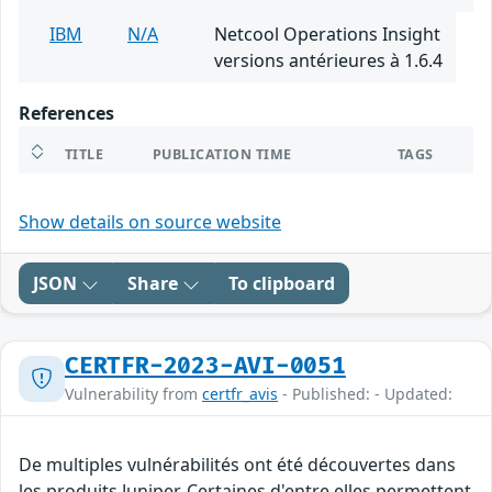
IBM
N/A
Netcool Operations Insight
versions antérieures à 1.6.4
References
TITLE
PUBLICATION TIME
TAGS
Show details on source website
JSON
Share
To clipboard
CERTFR-2023-AVI-0051
Vulnerability from
certfr_avis
- Published: - Updated:
De multiples vulnérabilités ont été découvertes dans
les produits Juniper. Certaines d'entre elles permettent