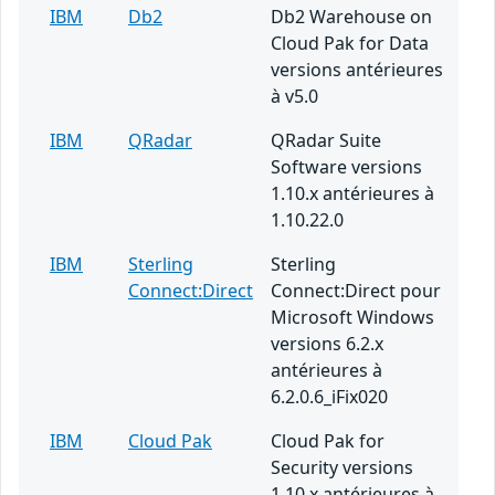
IBM
Db2
Db2 Warehouse on
Cloud Pak for Data
versions antérieures
à v5.0
IBM
QRadar
QRadar Suite
Software versions
1.10.x antérieures à
1.10.22.0
IBM
Sterling
Sterling
Connect:Direct
Connect:Direct pour
Microsoft Windows
versions 6.2.x
antérieures à
6.2.0.6_iFix020
IBM
Cloud Pak
Cloud Pak for
Security versions
1.10.x antérieures à