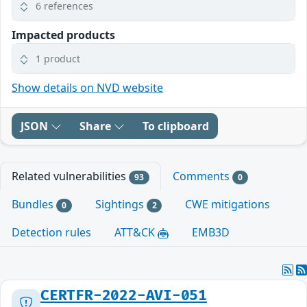
6 references
Impacted products
1 product
Show details on NVD website
JSON
Share
To clipboard
Related vulnerabilities
Comments
93
0
Bundles
Sightings
CWE mitigations
0
2
Detection rules
ATT&CK
EMB3D
CERTFR-2022-AVI-051