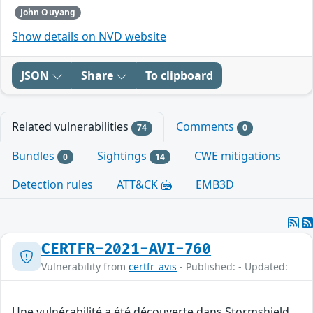
John Ouyang
Show details on NVD website
JSON
Share
To clipboard
Related vulnerabilities
Comments
74
0
Bundles
Sightings
CWE mitigations
0
14
Detection rules
ATT&CK
EMB3D
CERTFR-2021-AVI-760
Vulnerability from
certfr_avis
- Published: - Updated:
Une vulnérabilité a été découverte dans Stormshield