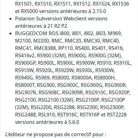
RX1501, RX1510, RX1511, RX1512, RX1524, RX1536
et RX5000 versions antérieures à 2.15.0
Polarion Subversion Webclient versions
antérieures à 21 R2 P2
RUGGEDCOM ROS i800, i801, i802, i803, M969,
M2100, M2200, RMC, RMC20, RMC30, RMC40,
RMC41, RMC8388, RP110, RS400, RS401, RS416,
RS416v2, RS900 (32M), RS900G, RS900G (32M),
RS900GP, RS900L, RS900L, RS900W, RS910, RS910L,
RS910W, RS920L, RS920W, RS930L, RS930W,
RS940G, RS969, RS8000, RS8000A, RS8000H,
RS8000T, RSG900, RSG900C, RSG900G, RSG900R,
RSG907R, RSG908C, RSG909R, RSG910C, RSG920P,
RSG2100, RSG2100 (32M), RSG2100P, RSG2100P
(32M), RSG2200, RSG2288, RSG2300, RSG2300P,
RSG2488, RSL910, RST916C, RST916P et RST2228
versions antérieures à 5.6.0
L'éditeur ne propose pas de correctif pour :