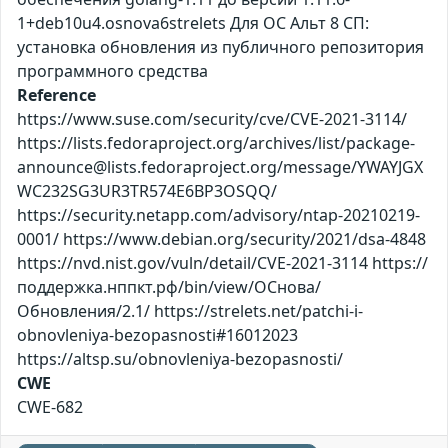
1+deb10u4.osnova6strelets Для ОС Альт 8 СП:
установка обновления из публичного репозитория
программного средства
Reference
https://www.suse.com/security/cve/CVE-2021-3114/
https://lists.fedoraproject.org/archives/list/package-
announce@lists.fedoraproject.org/message/YWAYJGX
WC232SG3UR3TR574E6BP3OSQQ/
https://security.netapp.com/advisory/ntap-20210219-
0001/ https://www.debian.org/security/2021/dsa-4848
https://nvd.nist.gov/vuln/detail/CVE-2021-3114 https://
поддержка.нппкт.рф/bin/view/ОСнова/
Обновления/2.1/ https://strelets.net/patchi-i-
obnovleniya-bezopasnosti#16012023
https://altsp.su/obnovleniya-bezopasnosti/
CWE
CWE-682