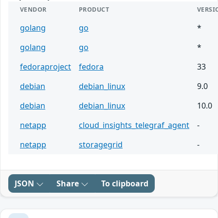
VENDOR
PRODUCT
VERSI
golang
go
*
golang
go
*
fedoraproject
fedora
33
debian
debian_linux
9.0
debian
debian_linux
10.0
netapp
cloud_insights_telegraf_agent
-
netapp
storagegrid
-
JSON
Share
To clipboard