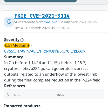
FKIE_CVE-2021-3114
Vulnerability from
fkie_nvd
- Published: 2021-01-26
18:16 - Updated: 2026-06-17 04:04
Severity
6.5 (Medium)
-
CVSS:3.1/AV:N/AC:L/PR:N/UI:N/S:U/C:L/I:L/A:N
Summary
In Go before 1.14.14 and 1.15.x before 1.15.7,
crypto/elliptic/p224.go can generate incorrect
outputs, related to an underflow of the lowest limb
during the final complete reduction in the P-224 field.
References
URL
TAGS
Impacted products