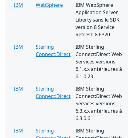
IBM
WebSphere
IBM WebSphere
Application Server
Liberty sans le SDK
version 8 Service
Refresh 8 FP20
IBM
Sterling
IBM Sterling
Connect:Direct
Connect:Direct Web
Services versions
6.1.x.x antérieures à
6.1.0.23
IBM
Sterling
IBM Sterling
Connect:Direct
Connect:Direct Web
Services versions
6.3.x.x antérieures à
6.3.0.6
IBM
Sterling
IBM Sterling