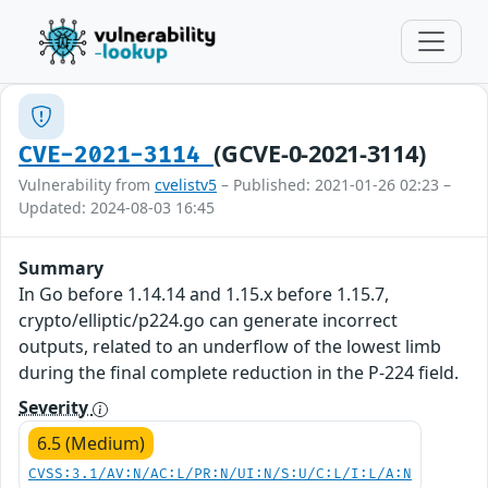
(GCVE-0-2021-3114)
CVE-2021-3114
Vulnerability from
cvelistv5
– Published: 2021-01-26 02:23 –
Updated: 2024-08-03 16:45
Summary
In Go before 1.14.14 and 1.15.x before 1.15.7,
crypto/elliptic/p224.go can generate incorrect
outputs, related to an underflow of the lowest limb
during the final complete reduction in the P-224 field.
Severity
6.5 (Medium)
CVSS:3.1/AV:N/AC:L/PR:N/UI:N/S:U/C:L/I:L/A:N