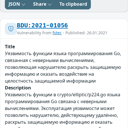
JSON
Share
To clipboard
BDU:2021-01056
Vulnerability from
fstec
- Published: 26.01.2021
Title
Уязвимость функции языка программирования Go,
связанная с неверными вычислениями,
позволяющая нарушителю раскрыть защищаемую
информацию и оказать воздействие на
целостность защищаемой информации
Description
Уязвимость функции в crypto/elliptic/p224.go языка
программирования Go связана с неверными
вычислениями. Эксплуатация уязвимости может
позволить нарушителю, действующему удалённо,
раскрыть защищаемую информацию и оказать