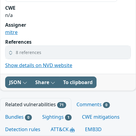
CWE
n/a
Assigner
mitre
References
8 references
Show details on NVD website
JSON
Share
To clipboard
Related vulnerabilities
Comments
71
0
Bundles
Sightings
CWE mitigations
0
1
Detection rules
ATT&CK
EMB3D