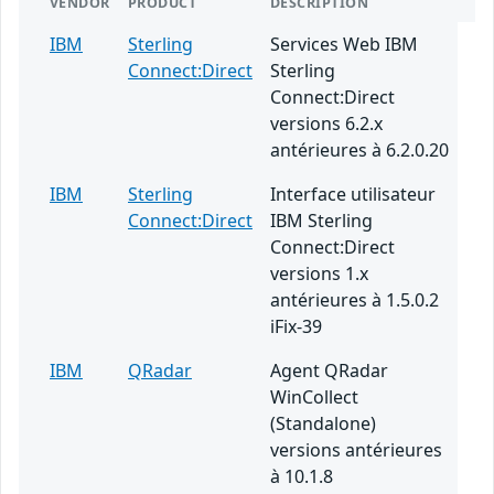
VENDOR
PRODUCT
DESCRIPTION
IBM
Sterling
Services Web IBM
Connect:Direct
Sterling
Connect:Direct
versions 6.2.x
antérieures à 6.2.0.20
IBM
Sterling
Interface utilisateur
Connect:Direct
IBM Sterling
Connect:Direct
versions 1.x
antérieures à 1.5.0.2
iFix-39
IBM
QRadar
Agent QRadar
WinCollect
(Standalone)
versions antérieures
à 10.1.8