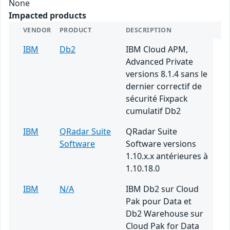
None
Impacted products
VENDOR
PRODUCT
DESCRIPTION
IBM
Db2
IBM Cloud APM,
Advanced Private
versions 8.1.4 sans le
dernier correctif de
sécurité Fixpack
cumulatif Db2
IBM
QRadar Suite
QRadar Suite
Software
Software versions
1.10.x.x antérieures à
1.10.18.0
IBM
N/A
IBM Db2 sur Cloud
Pak pour Data et
Db2 Warehouse sur
Cloud Pak for Data