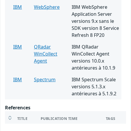
IBM
WebSphere
IBM WebSphere
Application Server
versions 9.x sans le
SDK version 8 Service
Refresh 8 FP20
IBM
QRadar
IBM QRadar
WinCollect
WinCollect Agent
Agent
versions 10.0.x
antérieures à 10.1.9
IBM
Spectrum
IBM Spectrum Scale
versions 5.1.3.x
antérieures à 5.1.9.2
References
TITLE
PUBLICATION TIME
TAGS