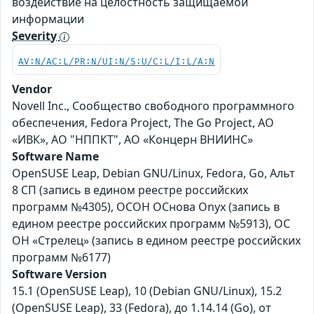
воздействие на целостность защищаемой
информации
Severity
AV:N/AC:L/PR:N/UI:N/S:U/C:L/I:L/A:N
Vendor
Novell Inc., Сообщество свободного программного
обеспечения, Fedora Project, The Go Project, АО
«ИВК», АО "НППКТ", АО «Концерн ВНИИНС»
Software Name
OpenSUSE Leap, Debian GNU/Linux, Fedora, Go, Альт
8 СП (запись в едином реестре российских
программ №4305), ОСОН ОСнова Оnyx (запись в
едином реестре российских программ №5913), ОС
ОН «Стрелец» (запись в едином реестре российских
программ №6177)
Software Version
15.1 (OpenSUSE Leap), 10 (Debian GNU/Linux), 15.2
(OpenSUSE Leap), 33 (Fedora), до 1.14.14 (Go), от