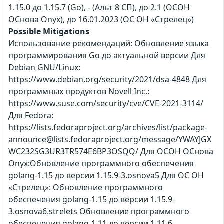
1.15.0 до 1.15.7 (Go), - (Альт 8 СП), до 2.1 (ОСОН
ОСнова Оnyx), до 16.01.2023 (ОС ОН «Стрелец»)
Possible Mitigations
Использование рекомендаций: Обновление языка
программирования Go до актуальной версии Для
Debian GNU/Linux:
https://www.debian.org/security/2021/dsa-4848 Для
программных продуктов Novell Inc.:
https://www.suse.com/security/cve/CVE-2021-3114/
Для Fedora:
https://lists.fedoraproject.org/archives/list/package-
announce@lists.fedoraproject.org/message/YWAYJGX
WC232SG3UR3TR574E6BP3OSQQ/ Для ОСОН ОСнова
Оnyx:Обновление программного обеспечения
golang-1.15 до версии 1.15.9-3.osnova5 Для ОС ОН
«Стрелец»: Обновление программного
обеспечения golang-1.15 до версии 1.15.9-
3.osnova6.strelets Обновление программного
обеспечения golang-1.11 до версии 1.11.6-