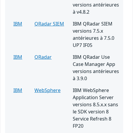
versions antérieures
à v4.8.2
IBM
QRadar SIEM
IBM QRadar SIEM
versions 7.5.x
antérieures à 7.5.0
UP7 IF05
IBM
QRadar
IBM QRadar Use
Case Manager App
versions antérieures
à 3.9.0
IBM
WebSphere
IBM WebSphere
Application Server
versions 8.5.x.x sans
le SDK version 8
Service Refresh 8
FP20