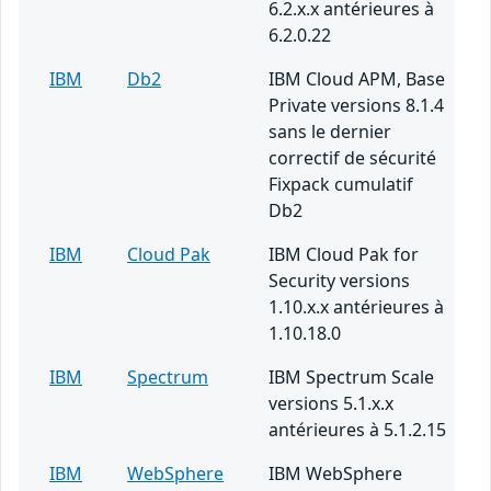
6.2.x.x antérieures à
6.2.0.22
IBM
Db2
IBM Cloud APM, Base
Private versions 8.1.4
sans le dernier
correctif de sécurité
Fixpack cumulatif
Db2
IBM
Cloud Pak
IBM Cloud Pak for
Security versions
1.10.x.x antérieures à
1.10.18.0
IBM
Spectrum
IBM Spectrum Scale
versions 5.1.x.x
antérieures à 5.1.2.15
IBM
WebSphere
IBM WebSphere