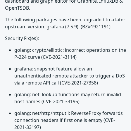
dashboard and graph editor for Graphite, InfluxDB &
OpenTSDB.
The following packages have been upgraded to a later
upstream version: grafana (7.5.9). (BZ#1921191)
Security Fix(es):
golang: crypto/elliptic: incorrect operations on the
P-224 curve (CVE-2021-3114)
grafana: snapshot feature allow an
unauthenticated remote attacker to trigger a DoS
via a remote API call (CVE-2021-27358)
golang: net: lookup functions may return invalid
host names (CVE-2021-33195)
golang: net/http/httputil: ReverseProxy forwards
connection headers if first one is empty (CVE-
2021-33197)