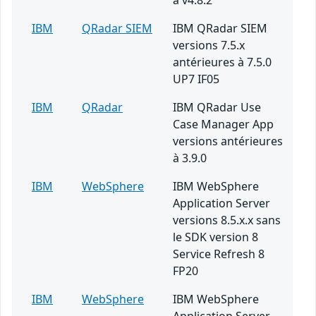
à v4.8.2
IBM
QRadar SIEM
IBM QRadar SIEM
versions 7.5.x
antérieures à 7.5.0
UP7 IF05
IBM
QRadar
IBM QRadar Use
Case Manager App
versions antérieures
à 3.9.0
IBM
WebSphere
IBM WebSphere
Application Server
versions 8.5.x.x sans
le SDK version 8
Service Refresh 8
FP20
IBM
WebSphere
IBM WebSphere