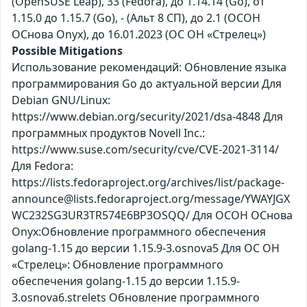
(OpenSUSE Leap), 33 (Fedora), до 1.14.14 (Go), от
1.15.0 до 1.15.7 (Go), - (Альт 8 СП), до 2.1 (ОСОН
ОСнова Оnyx), до 16.01.2023 (ОС ОН «Стрелец»)
Possible Mitigations
Использование рекомендаций: Обновление языка
программирования Go до актуальной версии Для
Debian GNU/Linux:
https://www.debian.org/security/2021/dsa-4848 Для
программных продуктов Novell Inc.:
https://www.suse.com/security/cve/CVE-2021-3114/
Для Fedora:
https://lists.fedoraproject.org/archives/list/package-
announce@lists.fedoraproject.org/message/YWAYJGX
WC232SG3UR3TR574E6BP3OSQQ/ Для ОСОН ОСнова
Оnyx:Обновление программного обеспечения
golang-1.15 до версии 1.15.9-3.osnova5 Для ОС ОН
«Стрелец»: Обновление программного
обеспечения golang-1.15 до версии 1.15.9-
3.osnova6.strelets Обновление программного