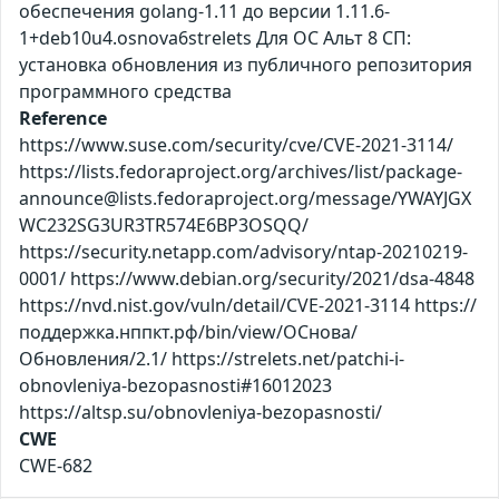
обеспечения golang-1.11 до версии 1.11.6-
1+deb10u4.osnova6strelets Для ОС Альт 8 СП:
установка обновления из публичного репозитория
программного средства
Reference
https://www.suse.com/security/cve/CVE-2021-3114/
https://lists.fedoraproject.org/archives/list/package-
announce@lists.fedoraproject.org/message/YWAYJGX
WC232SG3UR3TR574E6BP3OSQQ/
https://security.netapp.com/advisory/ntap-20210219-
0001/ https://www.debian.org/security/2021/dsa-4848
https://nvd.nist.gov/vuln/detail/CVE-2021-3114 https://
поддержка.нппкт.рф/bin/view/ОСнова/
Обновления/2.1/ https://strelets.net/patchi-i-
obnovleniya-bezopasnosti#16012023
https://altsp.su/obnovleniya-bezopasnosti/
CWE
CWE-682