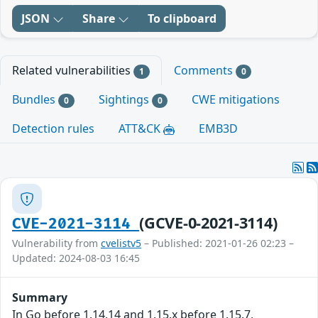
JSON
Share
To clipboard
Related vulnerabilities
Comments
1
0
Bundles
Sightings
CWE mitigations
0
0
Detection rules
ATT&CK
EMB3D
(GCVE-0-2021-3114)
CVE-2021-3114
Vulnerability from
cvelistv5
– Published: 2021-01-26 02:23 –
Updated: 2024-08-03 16:45
Summary
In Go before 1.14.14 and 1.15.x before 1.15.7,