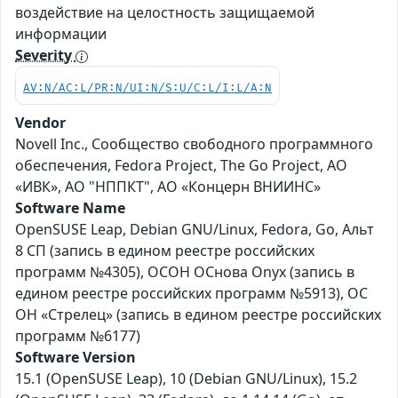
воздействие на целостность защищаемой
информации
Severity
AV:N/AC:L/PR:N/UI:N/S:U/C:L/I:L/A:N
Vendor
Novell Inc., Сообщество свободного программного
обеспечения, Fedora Project, The Go Project, АО
«ИВК», АО "НППКТ", АО «Концерн ВНИИНС»
Software Name
OpenSUSE Leap, Debian GNU/Linux, Fedora, Go, Альт
8 СП (запись в едином реестре российских
программ №4305), ОСОН ОСнова Оnyx (запись в
едином реестре российских программ №5913), ОС
ОН «Стрелец» (запись в едином реестре российских
программ №6177)
Software Version
15.1 (OpenSUSE Leap), 10 (Debian GNU/Linux), 15.2