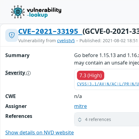
(GCVE-0-2021-3
CVE-2021-33195
Vulnerability from
cvelistv5
– Published: 2021-08-02 18:51
Summary
Go before 1.15.13 and 1.16.
may contain an unsafe injec
Severity
7.3 (High)
CVSS:3.1/AV:N/AC:L/PR:N/
CWE
n/a
Assigner
mitre
References
4 references
Show details on NVD website