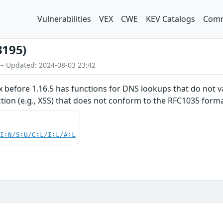
Vulnerabilities
VEX
CWE
KEV Catalogs
Comm
3195)
 – Updated: 2024-08-03 23:42
x before 1.16.5 has functions for DNS lookups that do not v
tion (e.g., XSS) that does not conform to the RFC1035 forma
UI:N/S:U/C:L/I:L/A:L