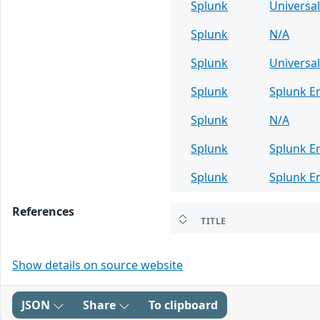
Splunk
Universa
Splunk
N/A
Splunk
Universa
Splunk
Splunk E
Splunk
N/A
Splunk
Splunk E
Splunk
Splunk E
References
TITLE
Show details on source website
JSON
Share
To clipboard