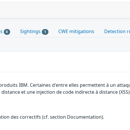
es
Sightings
CWE mitigations
Detection r
0
1
 produits IBM. Certaines d'entre elles permettent à un atta
 distance et une injection de code indirecte à distance (XSS)
ention des correctifs (cf. section Documentation).