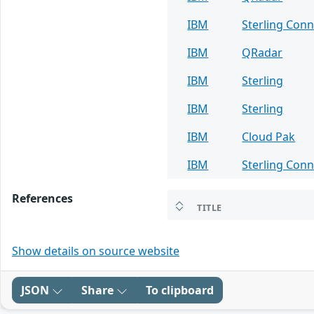
IBM
Sterling Conn
IBM
QRadar
IBM
Sterling
IBM
Sterling
IBM
Cloud Pak
IBM
Sterling Conn
References
TITLE
Show details on source website
JSON
Share
To clipboard