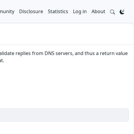
unity
Disclosure
Statistics
Log in
About
alidate replies from DNS servers, and thus a return value
t.