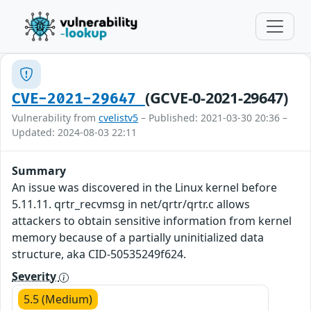
(GCVE-0-2021-29647)
CVE-2021-29647
Vulnerability from
cvelistv5
– Published: 2021-03-30 20:36 –
Updated: 2024-08-03 22:11
Summary
An issue was discovered in the Linux kernel before
5.11.11. qrtr_recvmsg in net/qrtr/qrtr.c allows
attackers to obtain sensitive information from kernel
memory because of a partially uninitialized data
structure, aka CID-50535249f624.
Severity
5.5 (Medium)