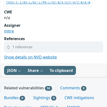
CVSS:3.1/AV:L/AC:L/PR:L/UI:N/S:U/C:H/I:N/A:N
CWE
n/a
Assigner
mitre
References
7 references
Show details on NVD website
JSON
Share
To clipboard
Related vulnerabilities
Comments
50
0
Bundles
Sightings
CWE mitigations
0
0