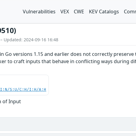
Vulnerabilities
VEX
CWE
KEV Catalogs
Comm
9510)
 – Updated: 2024-09-16 16:48
 Go versions 1.15 and earlier does not correctly preserve 
cker to craft inputs that behave in conflicting ways during 
UI:N/S:U/C:H/I:H/A:H
n of Input