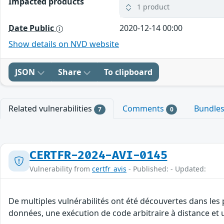
Impacted products
1 product
Date Public
2020-12-14 00:00
Show details on NVD website
JSON
Share
To clipboard
Related vulnerabilities
Comments
Bundle
7
0
CERTFR-2024-AVI-0145
Vulnerability from
certfr_avis
- Published: - Updated:
De multiples vulnérabilités ont été découvertes dans les 
données, une exécution de code arbitraire à distance et u