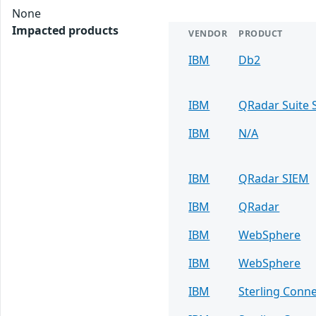
None
Impacted products
VENDOR
PRODUCT
IBM
Db2
IBM
QRadar Suite 
IBM
N/A
IBM
QRadar SIEM
IBM
QRadar
IBM
WebSphere
IBM
WebSphere
IBM
Sterling Conne