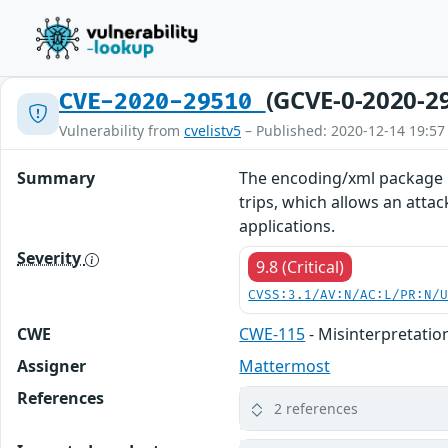
(GCVE-0-2020-2
CVE-2020-29510
Vulnerability from
cvelistv5
– Published: 2020-12-14 19:57
Summary
The encoding/xml package in
trips, which allows an atta
applications.
Severity
9.8 (Critical)
CVSS:3.1/AV:N/AC:L/PR:N/
CWE
CWE-115
- Misinterpretatio
Assigner
Mattermost
References
2 references