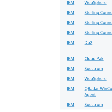
IBM
WebSphere
IBM
Sterling Conne
IBM
Sterling Conne
IBM
Sterling Conne
IBM
Db2
IBM
Cloud Pak
IBM
Spectrum
IBM
WebSphere
IBM
QRadar WinCol
Agent
IBM
Spectrum