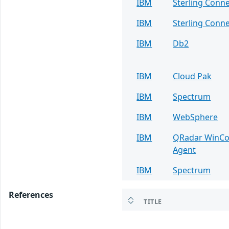
IBM
Sterling Conne
IBM
Sterling Conne
IBM
Db2
IBM
Cloud Pak
IBM
Spectrum
IBM
WebSphere
IBM
QRadar WinCol
Agent
IBM
Spectrum
References
TITLE