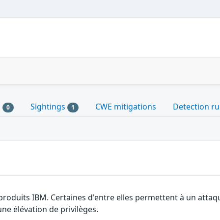
s
Sightings
CWE mitigations
Detection ru
0
1
produits IBM. Certaines d'entre elles permettent à un attaq
ne élévation de privilèges.