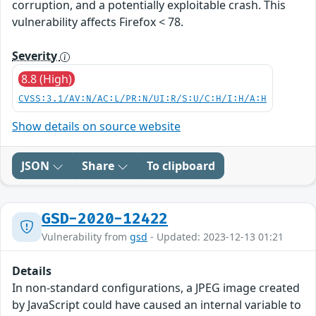
corruption, and a potentially exploitable crash. This
vulnerability affects Firefox < 78.
Severity
8.8 (High)
CVSS:3.1/AV:N/AC:L/PR:N/UI:R/S:U/C:H/I:H/A:H
Show details on source website
JSON
Share
To clipboard
GSD-2020-12422
Vulnerability from
gsd
- Updated: 2023-12-13 01:21
Details
In non-standard configurations, a JPEG image created
by JavaScript could have caused an internal variable to