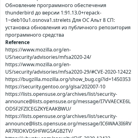
Обновление программного обеспечения
thunderbird до версии 1:91.13.0+repack-
1~deb10u1.osnova1.strelets Для ОС Альт 8 СП:
установка обновления из публичного репозитория
программного средства
Reference
https://www.mozilla.org/en-
US/security/advisories/mfsa2020-24/
https://www.mozilla.org/en-
US/security/advisories/mfsa2020-29/#CVE-2020-12422
https://bugzilla.mozilla.org/show_bug.cgi?id=1450353
https://security.gentoo.org/glsa/202007-10
https://lists.opensuse.org/archives/list/security-
announce@lists.opensuse.org/message/I7VVAECKE6L
OD5F2FZICEGZKYEAAKBWU/
https://lists.opensuse.org/archives/list/security-
announce@lists.opensuse.org/message/IC6WAA3I6RV
AR7RIOKVD5HFWG5AGB2TV/