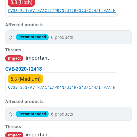
8.8 (High)
CVSS:3.1/AV:N/AC:L/PR:N/UI:R/S:U/C:H/I:H/A:H
Affected products
6 products
Recommended
Threats
important
Impact
CVE-2020-12418
6.5 (Medium)
CVSS:3.1/AV:N/AC:L/PR:N/UI:R/S:U/C:H/I:N/A:N
Affected products
6 products
Recommended
Threats
important
Impact