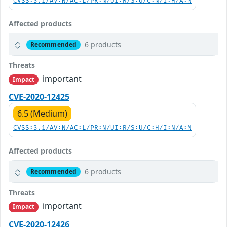
CVSS:3.1/AV:N/AC:L/PR:N/UI:R/S:U/C:N/I:H/A:N
Affected products
6 products
Recommended
Threats
important
Impact
CVE-2020-12425
6.5 (Medium)
CVSS:3.1/AV:N/AC:L/PR:N/UI:R/S:U/C:H/I:N/A:N
Affected products
6 products
Recommended
Threats
important
Impact
CVE-2020-12426