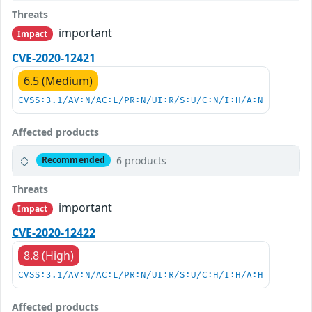
Threats
important
Impact
CVE-2020-12421
6.5 (Medium)
CVSS:3.1/AV:N/AC:L/PR:N/UI:R/S:U/C:N/I:H/A:N
Affected products
6 products
Recommended
Threats
important
Impact
CVE-2020-12422
8.8 (High)
CVSS:3.1/AV:N/AC:L/PR:N/UI:R/S:U/C:H/I:H/A:H
Affected products