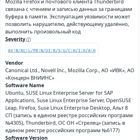
Mozilla Firefox и почтового клиента Thunderbird
связана с чтением и записью данных за границами
буфера в памяти. Эксплуатация уязвимости может
позволить нарушителю, действующему удалённо,
выполнить произвольный код
Severity
AV:N/AC:L/PR:N/UI:R/S:U/C:H/I:H/A:H
Vendor
Canonical Ltd., Novell Inc., Mozilla Corp., АО «ИВК», АО
«Концерн ВНИИНС»
Software Name
Ubuntu, SUSE Linux Enterprise Server for SAP
Applications, Suse Linux Enterprise Server, OpenSUSE
Leap, Firefox, Suse Linux Enterprise Desktop, Альт 8
СП (запись в едином реестре российских программ
№4305), Thunderbird, ОС ОН «Стрелец» (запись в
едином реестре российских программ №6177)
Software Version