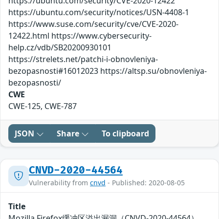
https://ubuntu.com/security/CVE-2020-12422
https://ubuntu.com/security/notices/USN-4408-1
https://www.suse.com/security/cve/CVE-2020-
12422.html https://www.cybersecurity-
help.cz/vdb/SB20200930101
https://strelets.net/patchi-i-obnovleniya-
bezopasnosti#16012023 https://altsp.su/obnovleniya-
bezopasnosti/
CWE
CWE-125, CWE-787
JSON
Share
To clipboard
CNVD-2020-44564
Vulnerability from
cnvd
- Published: 2020-08-05
Title
Mozilla Firefox缓冲区溢出漏洞（CNVD-2020-44564）