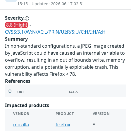
15:15 - Updated: 2026-06-17 02:51
Severity
8.8 (High)
-
CVSS:3.1/AV:N/AC:L/PR:N/UI:R/S:U/C:H/I:H/A:H
Summary
In non-standard configurations, a JPEG image created
by JavaScript could have caused an internal variable to
overflow, resulting in an out of bounds write, memory
corruption, and a potentially exploitable crash. This
vulnerability affects Firefox < 78.
References
URL
TAGS
Impacted products
VENDOR
PRODUCT
VERSION
mozilla
firefox
*