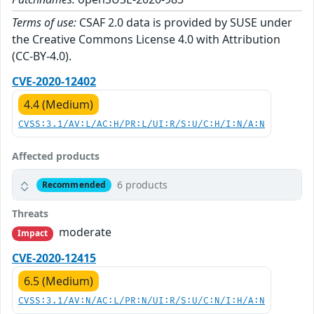
Terms of use:
CSAF 2.0 data is provided by SUSE under
the Creative Commons License 4.0 with Attribution
(CC-BY-4.0).
CVE-2020-12402
4.4 (Medium)
CVSS:3.1/AV:L/AC:H/PR:L/UI:R/S:U/C:H/I:N/A:N
Affected products
6 products
Recommended
Threats
moderate
Impact
CVE-2020-12415
6.5 (Medium)
CVSS:3.1/AV:N/AC:L/PR:N/UI:R/S:U/C:N/I:H/A:N