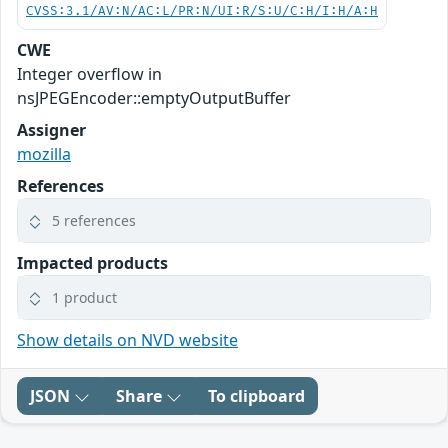
CVSS:3.1/AV:N/AC:L/PR:N/UI:R/S:U/C:H/I:H/A:H
CWE
Integer overflow in
nsJPEGEncoder::emptyOutputBuffer
Assigner
mozilla
References
5 references
Impacted products
1 product
Show details on NVD website
JSON
Share
To clipboard