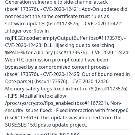
Generation vulnerable to side-channel attack
(bsc#1173576). - CVE-2020-12421: Add-On updates did
not respect the same certificate trust rules as
software updates (bsc#1173576). - CVE-2020-12422:
Integer overflow in
nsJPEGEncoder::emptyOutputBuffer (bsc#1173576). -
CVE-2020-12423: DLL Hijacking due to searching
%PATH% for a library (bsc#1173576). - CVE-2020-12424:
WebRTC permission prompt could have been
bypassed by a compromised content process
(bsc#1173576). - CVE-2020-12425: Out of bound read in
Date.parse() (bsc#1173576). - CVE-2020-12426:
Memory safety bugs fixed in Firefox 78 (bsc#1173576).
- FIPS: MozillaFirefox: allow
/proc/sys/crypto/fips_enabled (bsc#1167231). Non-
security issues fixed: - Fixed interaction with freetype6
(bsc#1173613). This update was imported from the
SUSE:SLE-15:Update update project.
Patchnames:
openSUSE-2020-983