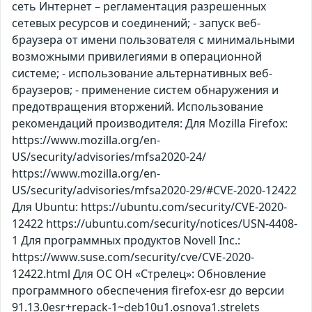
сеть Интернет – регламентация разрешенных
сетевых ресурсов и соединений; - запуск веб-
браузера от имени пользователя с минимальными
возможными привилегиями в операционной
системе; - использование альтернативных веб-
браузеров; - применение систем обнаружения и
предотвращения вторжений. Использование
рекомендаций производителя: Для Mozilla Firefox:
https://www.mozilla.org/en-
US/security/advisories/mfsa2020-24/
https://www.mozilla.org/en-
US/security/advisories/mfsa2020-29/#CVE-2020-12422
Для Ubuntu: https://ubuntu.com/security/CVE-2020-
12422 https://ubuntu.com/security/notices/USN-4408-
1 Для программных продуктов Novell Inc.:
https://www.suse.com/security/cve/CVE-2020-
12422.html Для ОС ОН «Стрелец»: Обновление
программного обеспечения firefox-esr до версии
91.13.0esr+repack-1~deb10u1.osnova1.strelets