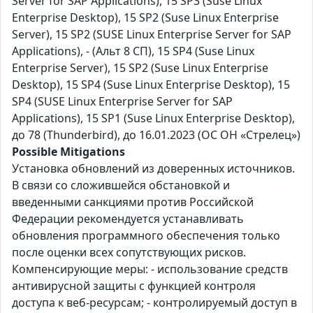
Server for SAP Applications), 15 SP3 (Suse Linux
Enterprise Desktop), 15 SP2 (Suse Linux Enterprise
Server), 15 SP2 (SUSE Linux Enterprise Server for SAP
Applications), - (Альт 8 СП), 15 SP4 (Suse Linux
Enterprise Server), 15 SP2 (Suse Linux Enterprise
Desktop), 15 SP4 (Suse Linux Enterprise Desktop), 15
SP4 (SUSE Linux Enterprise Server for SAP
Applications), 15 SP1 (Suse Linux Enterprise Desktop),
до 78 (Thunderbird), до 16.01.2023 (ОС ОН «Стрелец»)
Possible Mitigations
Установка обновлений из доверенных источников.
В связи со сложившейся обстановкой и
введенными санкциями против Российской
Федерации рекомендуется устанавливать
обновления программного обеспечения только
после оценки всех сопутствующих рисков.
Компенсирующие меры: - использование средств
антивирусной защиты с функцией контроля
доступа к веб-ресурсам; - контролируемый доступ в