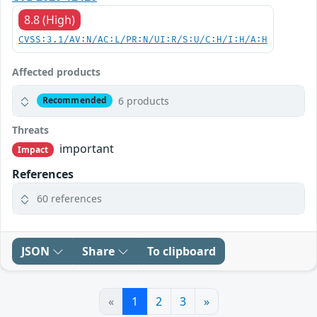
8.8 (High)
CVSS:3.1/AV:N/AC:L/PR:N/UI:R/S:U/C:H/I:H/A:H
Affected products
6 products
Recommended
Threats
important
Impact
References
60 references
JSON
Share
To clipboard
«
1
2
3
»