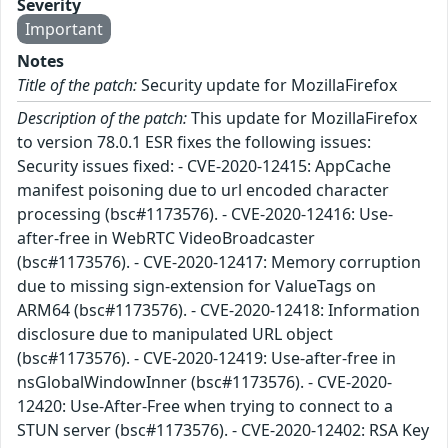
Severity
Important
Notes
Title of the patch:
Security update for MozillaFirefox
Description of the patch:
This update for MozillaFirefox
to version 78.0.1 ESR fixes the following issues:
Security issues fixed: - CVE-2020-12415: AppCache
manifest poisoning due to url encoded character
processing (bsc#1173576). - CVE-2020-12416: Use-
after-free in WebRTC VideoBroadcaster
(bsc#1173576). - CVE-2020-12417: Memory corruption
due to missing sign-extension for ValueTags on
ARM64 (bsc#1173576). - CVE-2020-12418: Information
disclosure due to manipulated URL object
(bsc#1173576). - CVE-2020-12419: Use-after-free in
nsGlobalWindowInner (bsc#1173576). - CVE-2020-
12420: Use-After-Free when trying to connect to a
STUN server (bsc#1173576). - CVE-2020-12402: RSA Key