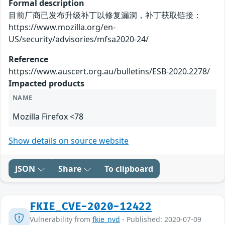
Formal description
目前厂商已发布升级补丁以修复漏洞，补丁获取链接：
https://www.mozilla.org/en-
US/security/advisories/mfsa2020-24/
Reference
https://www.auscert.org.au/bulletins/ESB-2020.2278/
Impacted products
NAME
Mozilla Firefox <78
Show details on source website
JSON
Share
To clipboard
FKIE_CVE-2020-12422
Vulnerability from
fkie_nvd
- Published: 2020-07-09