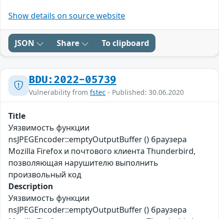
Show details on source website
JSON
Share
To clipboard
BDU:2022-05739
Vulnerability from
fstec
- Published: 30.06.2020
Title
Уязвимость функции
nsJPEGEncoder::emptyOutputBuffer () браузера
Mozilla Firefox и почтового клиента Thunderbird,
позволяющая нарушителю выполнить
произвольный код
Description
Уязвимость функции
nsJPEGEncoder::emptyOutputBuffer () браузера