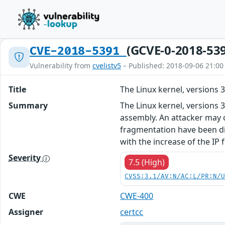
(GCVE-0-2018-53
CVE-2018-5391
Vulnerability from
cvelistv5
– Published: 2018-09-06 21:00
Title
The Linux kernel, versions 3
Summary
The Linux kernel, versions 3
assembly. An attacker may ca
fragmentation have been dis
with the increase of the IP
Severity
7.5 (High)
CVSS:3.1/AV:N/AC:L/PR:N/
CWE
CWE-400
Assigner
certcc