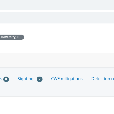
Thanks to Juha-Matti Tilli (Aalto University, Department of Communications and Networking / Nokia Bell Labs) for reporting this vulnerability.
es
Sightings
CWE mitigations
Detection r
0
2