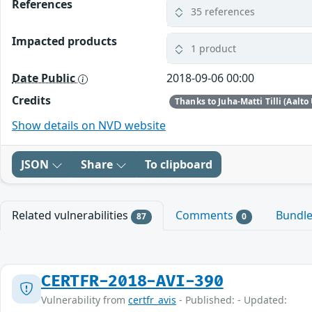
References
35 references
Impacted products
1 product
Date Public
2018-09-06 00:00
Credits
Show details on NVD website
JSON
Share
To clipboard
Related vulnerabilities
Comments
Bundl
87
0
CERTFR-2018-AVI-390
Vulnerability from
certfr_avis
- Published: - Updated: