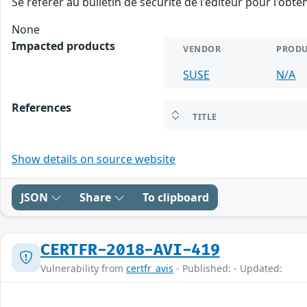
Se référer au bulletin de sécurité de l'éditeur pour l'obt
None
Impacted products
VENDOR
PRODU
SUSE
N/A
References
TITLE
Show details on source website
JSON
Share
To clipboard
CERTFR-2018-AVI-419
Vulnerability from
certfr_avis
- Published: - Updated: