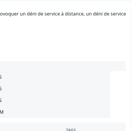
ovoquer un déni de service à distance, un déni de service
S
S
S
SM
TAGS