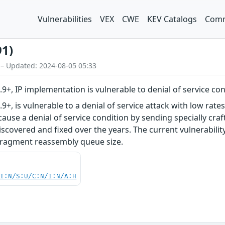
Vulnerabilities
VEX
CWE
KEV Catalogs
Comm
91)
 – Updated: 2024-08-05 05:33
.9+, IP implementation is vulnerable to denial of service co
.9+, is vulnerable to a denial of service attack with low rat
use a denial of service condition by sending specially craft
covered and fixed over the years. The current vulnerabilit
 fragment reassembly queue size.
UI:N/S:U/C:N/I:N/A:H