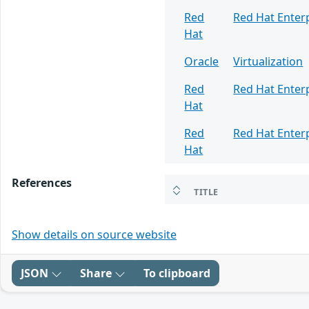
Red
Red Hat Enterp
Hat
Oracle
Virtualization
Red
Red Hat Enterp
Hat
Red
Red Hat Enterp
Hat
References
TITLE
Show details on source website
JSON
Share
To clipboard