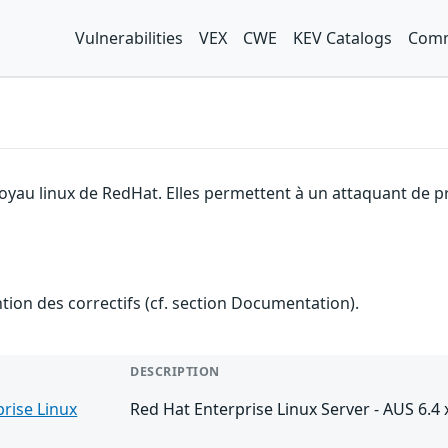
Vulnerabilities
VEX
CWE
KEV Catalogs
Comm
noyau linux de RedHat. Elles permettent à un attaquant de p
ention des correctifs (cf. section Documentation).
DESCRIPTION
rise Linux
Red Hat Enterprise Linux Server - AUS 6.4