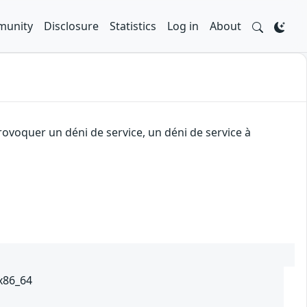
unity
Disclosure
Statistics
Log in
About
rovoquer un déni de service, un déni de service à
 x86_64