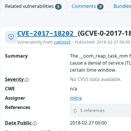
Related vulnerabilities
Comments
Bundle
5
0
(GCVE-0-2017-1
CVE-2017-18202
Vulnerability from
cvelistv5
– Published: 2018-02-27 06:00
Summary
The __oom_reap_task_mm fun
cause a denial of service (T
certain time window.
Severity
No CVSS data available.
CWE
n/a
Assigner
mitre
References
5 references
Date Public
2018-02-27 00:00