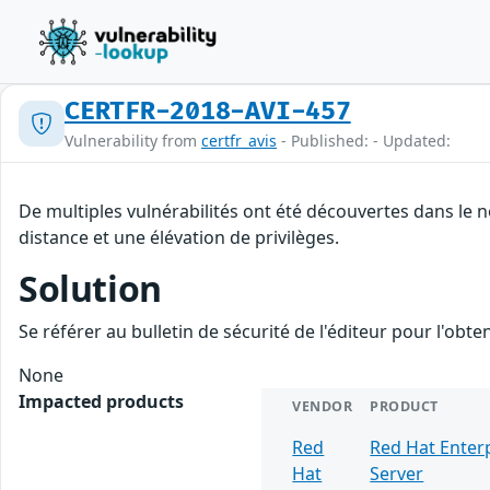
CERTFR-2018-AVI-457
Vulnerability from
certfr_avis
- Published: - Updated:
De multiples vulnérabilités ont été découvertes dans le 
distance et une élévation de privilèges.
Solution
Se référer au bulletin de sécurité de l'éditeur pour l'obt
None
Impacted products
VENDOR
PRODUCT
Red
Red Hat Enterp
Hat
Server