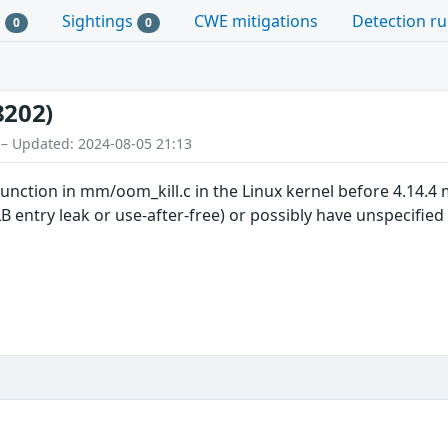
s
Sightings
CWE mitigations
Detection ru
0
0
8202)
 – Updated: 2024-08-05 21:13
ction in mm/oom_kill.c in the Linux kernel before 4.14.4 
LB entry leak or use-after-free) or possibly have unspecified