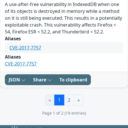
A use-after-free vulnerability in IndexedDB when one
of its objects is destroyed in memory while a method
on it is still being executed. This results in a potentially
exploitable crash. This vulnerability affects Firefox <
54, Firefox ESR < 52.2, and Thunderbird < 52.2.
Aliases
CVE-2017-7757
Aliases
CVE-2017-7757
JSON
Share
To clipboard
«
1
2
»
Page 1 of 2 (19 entries)