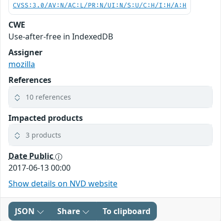
CVSS:3.0/AV:N/AC:L/PR:N/UI:N/S:U/C:H/I:H/A:H
CWE
Use-after-free in IndexedDB
Assigner
mozilla
References
10 references
Impacted products
3 products
Date Public
2017-06-13 00:00
Show details on NVD website
JSON
Share
To clipboard