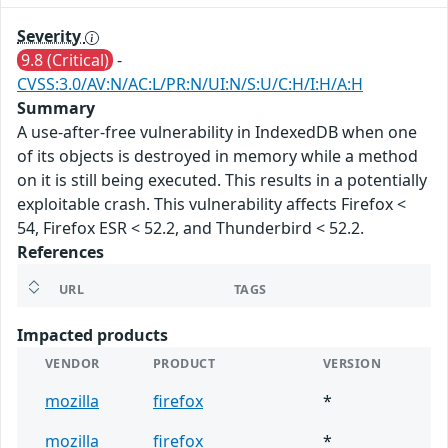
Severity
9.8 (Critical)
-
CVSS:3.0/AV:N/AC:L/PR:N/UI:N/S:U/C:H/I:H/A:H
Summary
A use-after-free vulnerability in IndexedDB when one
of its objects is destroyed in memory while a method
on it is still being executed. This results in a potentially
exploitable crash. This vulnerability affects Firefox <
54, Firefox ESR < 52.2, and Thunderbird < 52.2.
References
URL
TAGS
Impacted products
VENDOR
PRODUCT
VERSION
mozilla
firefox
*
mozilla
firefox
*