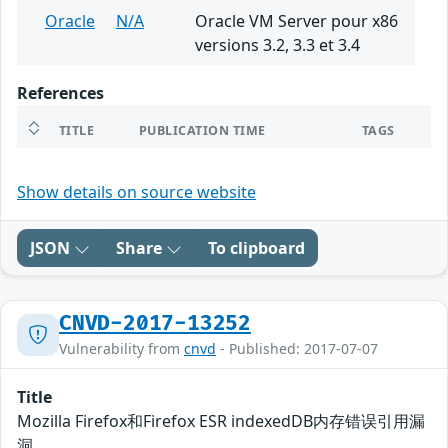
Oracle
N/A
Oracle VM Server pour x86
versions 3.2, 3.3 et 3.4
References
TITLE
PUBLICATION TIME
TAGS
Show details on source website
JSON
Share
To clipboard
CNVD-2017-13252
Vulnerability from
cnvd
- Published: 2017-07-07
Title
Mozilla Firefox和Firefox ESR indexedDB内存错误引用漏
洞