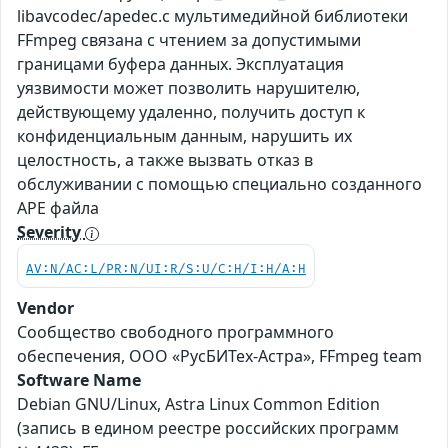
libavcodec/apedec.c мультимедийной библиотеки
FFmpeg связана с чтением за допустимыми
границами буфера данных. Эксплуатация
уязвимости может позволить нарушителю,
действующему удаленно, получить доступ к
конфиденциальным данным, нарушить их
целостность, а также вызвать отказ в
обслуживании с помощью специально созданного
APE файла
Severity
AV:N/AC:L/PR:N/UI:R/S:U/C:H/I:H/A:H
Vendor
Сообщество свободного программного
обеспечения, ООО «РусБИТех-Астра», FFmpeg team
Software Name
Debian GNU/Linux, Astra Linux Common Edition
(запись в едином реестре российских программ