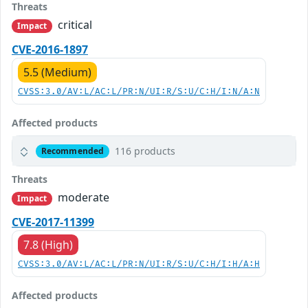
Threats
critical
Impact
CVE-2016-1897
5.5 (Medium)
CVSS:3.0/AV:L/AC:L/PR:N/UI:R/S:U/C:H/I:N/A:N
Affected products
116 products
Recommended
Threats
moderate
Impact
CVE-2017-11399
7.8 (High)
CVSS:3.0/AV:L/AC:L/PR:N/UI:R/S:U/C:H/I:H/A:H
Affected products