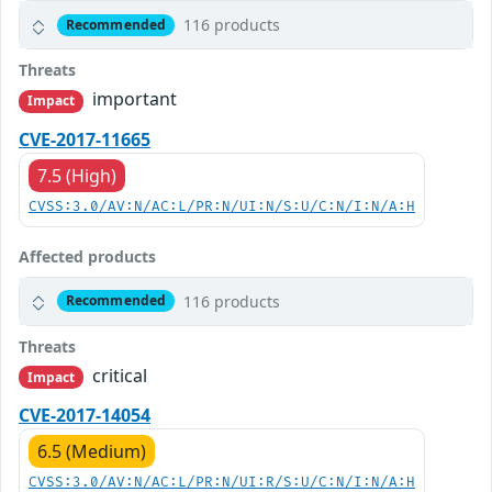
116 products
Recommended
Threats
important
Impact
CVE-2017-11665
7.5 (High)
CVSS:3.0/AV:N/AC:L/PR:N/UI:N/S:U/C:N/I:N/A:H
Affected products
116 products
Recommended
Threats
critical
Impact
CVE-2017-14054
6.5 (Medium)
CVSS:3.0/AV:N/AC:L/PR:N/UI:R/S:U/C:N/I:N/A:H