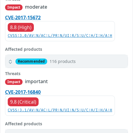
moderate
Impact
CVE-2017-15672
8.8 (High)
CVSS:3.0/AV:N/AC:L/PR:N/UI:R/S:U/C:H/I:H/A:H
Affected products
116 products
Recommended
Threats
important
Impact
CVE-2017-16840
9.8 (Critical)
CVSS:3.1/AV:N/AC:L/PR:N/UI:N/S:U/C:H/I:H/A:H
Affected products