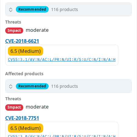
116 products
Recommended
Threats
moderate
Impact
CVE-2018-6621
6.5 (Medium)
CVSS:3.1/AV:N/AC:L/PR:N/UI:R/S:U/C:N/I:N/A:H
Affected products
116 products
Recommended
Threats
moderate
Impact
CVE-2018-7751
6.5 (Medium)
CVSS:3.0/AV:N/AC:L/PR:N/UI:R/S:U/C:N/I:N/A:H