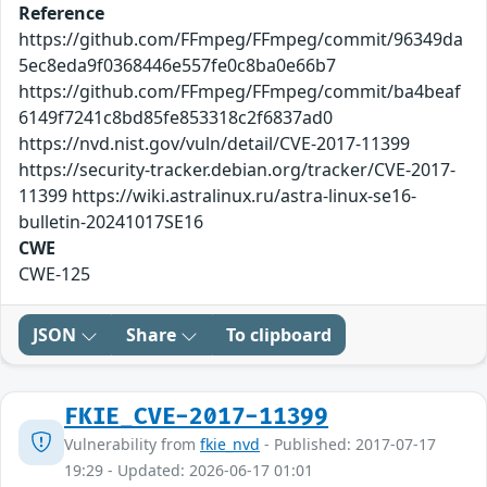
Reference
https://github.com/FFmpeg/FFmpeg/commit/96349da
5ec8eda9f0368446e557fe0c8ba0e66b7
https://github.com/FFmpeg/FFmpeg/commit/ba4beaf
6149f7241c8bd85fe853318c2f6837ad0
https://nvd.nist.gov/vuln/detail/CVE-2017-11399
https://security-tracker.debian.org/tracker/CVE-2017-
11399 https://wiki.astralinux.ru/astra-linux-se16-
bulletin-20241017SE16
CWE
CWE-125
JSON
Share
To clipboard
FKIE_CVE-2017-11399
Vulnerability from
fkie_nvd
- Published: 2017-07-17
19:29 - Updated: 2026-06-17 01:01