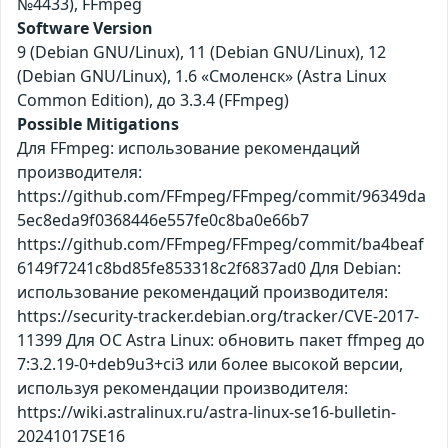
№4433), FFmpeg
Software Version
9 (Debian GNU/Linux), 11 (Debian GNU/Linux), 12
(Debian GNU/Linux), 1.6 «Смоленск» (Astra Linux
Common Edition), до 3.3.4 (FFmpeg)
Possible Mitigations
Для FFmpeg: использование рекомендаций
производителя:
https://github.com/FFmpeg/FFmpeg/commit/96349da
5ec8eda9f0368446e557fe0c8ba0e66b7
https://github.com/FFmpeg/FFmpeg/commit/ba4beaf
6149f7241c8bd85fe853318c2f6837ad0 Для Debian:
использование рекомендаций производителя:
https://security-tracker.debian.org/tracker/CVE-2017-
11399 Для ОС Astra Linux: обновить пакет ffmpeg до
7:3.2.19-0+deb9u3+ci3 или более высокой версии,
используя рекомендации производителя:
https://wiki.astralinux.ru/astra-linux-se16-bulletin-
20241017SE16