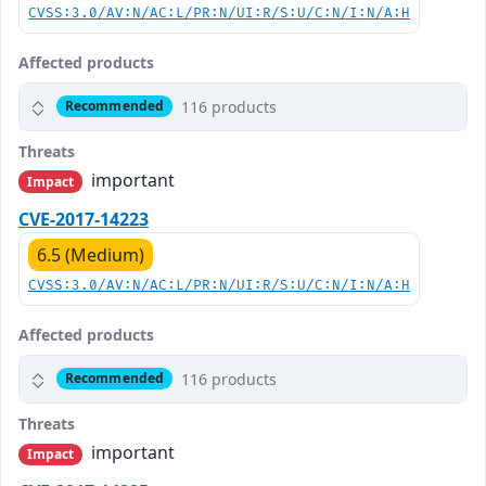
CVSS:3.0/AV:N/AC:L/PR:N/UI:R/S:U/C:N/I:N/A:H
Affected products
116 products
Recommended
Threats
important
Impact
CVE-2017-14223
6.5 (Medium)
CVSS:3.0/AV:N/AC:L/PR:N/UI:R/S:U/C:N/I:N/A:H
Affected products
116 products
Recommended
Threats
important
Impact