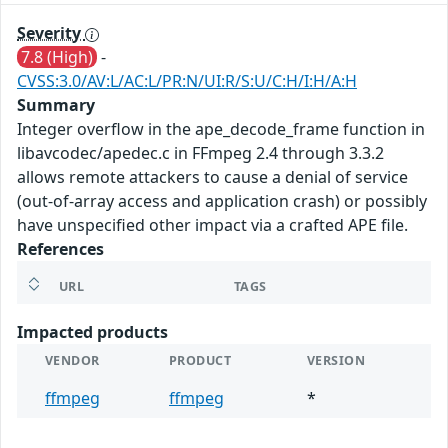
Severity
7.8 (High)
-
CVSS:3.0/AV:L/AC:L/PR:N/UI:R/S:U/C:H/I:H/A:H
Summary
Integer overflow in the ape_decode_frame function in
libavcodec/apedec.c in FFmpeg 2.4 through 3.3.2
allows remote attackers to cause a denial of service
(out-of-array access and application crash) or possibly
have unspecified other impact via a crafted APE file.
References
URL
TAGS
Impacted products
VENDOR
PRODUCT
VERSION
ffmpeg
ffmpeg
*