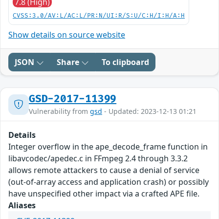
7.8 (High)
CVSS:3.0/AV:L/AC:L/PR:N/UI:R/S:U/C:H/I:H/A:H
Show details on source website
JSON
Share
To clipboard
GSD-2017-11399
Vulnerability from
gsd
- Updated: 2023-12-13 01:21
Details
Integer overflow in the ape_decode_frame function in
libavcodec/apedec.c in FFmpeg 2.4 through 3.3.2
allows remote attackers to cause a denial of service
(out-of-array access and application crash) or possibly
have unspecified other impact via a crafted APE file.
Aliases