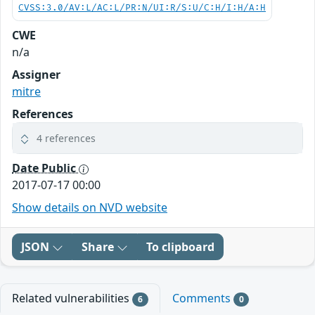
CVSS:3.0/AV:L/AC:L/PR:N/UI:R/S:U/C:H/I:H/A:H
CWE
n/a
Assigner
mitre
References
4 references
Date Public
2017-07-17 00:00
Show details on NVD website
JSON
Share
To clipboard
Related vulnerabilities
Comments
6
0