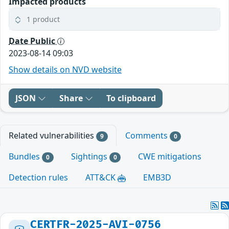
Impacted products
1 product
Date Public
2023-08-14 09:03
Show details on NVD website
JSON
Share
To clipboard
Related vulnerabilities
Comments
9
0
Bundles
Sightings
CWE mitigations
0
0
Detection rules
ATT&CK
EMB3D
CERTFR-2025-AVI-0756