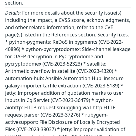
section.
Details:
For more details about the security issue(s),
including the impact, a CVSS score, acknowledgments,
and other related information, refer to the CVE
page(s) listed in the References section. Security fixes:
* python-pygments: ReDoS in pygments (CVE-2022-
40896) * python-pycryptodomex: Side-channel leakage
for OAEP decryption in PyCryptodome and
pycryptodomex (CVE-2023-52323) * satellite:
Arithmetic overflow in satellite (CVE-2023-4320) *
automation-hub: Ansible Automation Hub: insecure
galaxy-importer tarfile extraction (CVE-2023-5189) *
jetty: Improper addition of quotation marks to user
inputs in CgiServlet (CVE-2023-36479) * python-
aiohttp: HTTP request smuggling via llhttp HTTP
request parser (CVE-2023-37276) * rubygem-
activesupport: File Disclosure of Locally Encrypted
Files (CVE-2023-38037) * jetty: Improper validation of