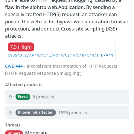
flaw in the aiohttp.web.Application. By sending a
specially crafted HTTP(S) request, an attacker can
poison the web cache, bypass web application firewall
protection, and conduct Cross-site scripting (XSS)
attacks.
7.5 (High)
CVSS:3.1/AV:N/AC:L/PR:N/UI:N/S:U/C:N/I:H/A:N
CWE-444
- Inconsistent Interpretation of HTTP Requests
('HTTP Request/Response Smuggling')
Affected products
8 products
Fixed
1856 products
Known not affected
Threats
Moderate
Impact