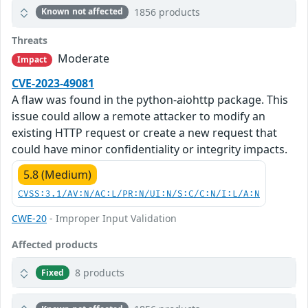
1856 products
Known not affected
Threats
Moderate
Impact
CVE-2023-49081
A flaw was found in the python-aiohttp package. This
issue could allow a remote attacker to modify an
existing HTTP request or create a new request that
could have minor confidentiality or integrity impacts.
5.8 (Medium)
CVSS:3.1/AV:N/AC:L/PR:N/UI:N/S:C/C:N/I:L/A:N
CWE-20
- Improper Input Validation
Affected products
8 products
Fixed