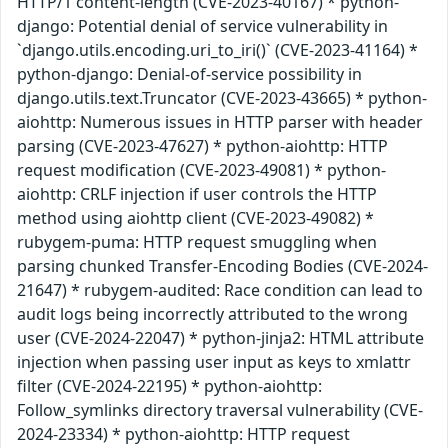
HTTP/1 content-length (CVE-2023-40167) * python-
django: Potential denial of service vulnerability in
`django.utils.encoding.uri_to_iri()` (CVE-2023-41164) *
python-django: Denial-of-service possibility in
django.utils.text.Truncator (CVE-2023-43665) * python-
aiohttp: Numerous issues in HTTP parser with header
parsing (CVE-2023-47627) * python-aiohttp: HTTP
request modification (CVE-2023-49081) * python-
aiohttp: CRLF injection if user controls the HTTP
method using aiohttp client (CVE-2023-49082) *
rubygem-puma: HTTP request smuggling when
parsing chunked Transfer-Encoding Bodies (CVE-2024-
21647) * rubygem-audited: Race condition can lead to
audit logs being incorrectly attributed to the wrong
user (CVE-2024-22047) * python-jinja2: HTML attribute
injection when passing user input as keys to xmlattr
filter (CVE-2024-22195) * python-aiohttp:
Follow_symlinks directory traversal vulnerability (CVE-
2024-23334) * python-aiohttp: HTTP request