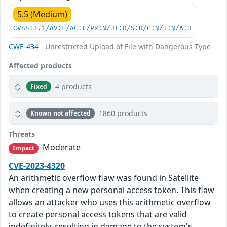
5.5 (Medium)
CVSS:3.1/AV:L/AC:L/PR:N/UI:R/S:U/C:N/I:N/A:H
CWE-434
- Unrestricted Upload of File with Dangerous Type
Affected products
4 products
Fixed
1860 products
Known not affected
Threats
Moderate
Impact
CVE-2023-4320
An arithmetic overflow flaw was found in Satellite
when creating a new personal access token. This flaw
allows an attacker who uses this arithmetic overflow
to create personal access tokens that are valid
indefinitely, resulting in damage to the system's