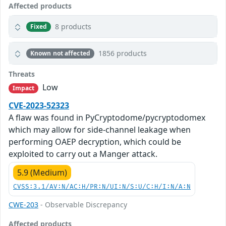
Affected products
8 products
Fixed
1856 products
Known not affected
Threats
Low
Impact
CVE-2023-52323
A flaw was found in PyCryptodome/pycryptodomex
which may allow for side-channel leakage when
performing OAEP decryption, which could be
exploited to carry out a Manger attack.
5.9 (Medium)
CVSS:3.1/AV:N/AC:H/PR:N/UI:N/S:U/C:H/I:N/A:N
CWE-203
- Observable Discrepancy
Affected products