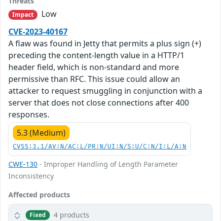
Threats
Low
Impact
CVE-2023-40167
A flaw was found in Jetty that permits a plus sign (+)
preceding the content-length value in a HTTP/1
header field, which is non-standard and more
permissive than RFC. This issue could allow an
attacker to request smuggling in conjunction with a
server that does not close connections after 400
responses.
5.3 (Medium)
CVSS:3.1/AV:N/AC:L/PR:N/UI:N/S:U/C:N/I:L/A:N
CWE-130
- Improper Handling of Length Parameter
Inconsistency
Affected products
4 products
Fixed