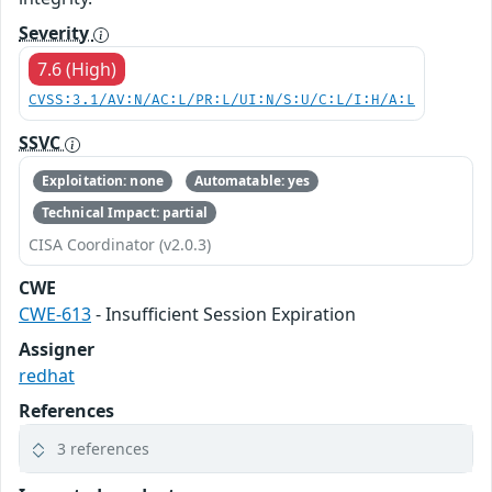
Severity
7.6 (High)
CVSS:3.1/AV:N/AC:L/PR:L/UI:N/S:U/C:L/I:H/A:L
SSVC
Exploitation: none
Automatable: yes
Technical Impact: partial
CISA Coordinator (v2.0.3)
CWE
CWE-613
- Insufficient Session Expiration
Assigner
redhat
References
3 references