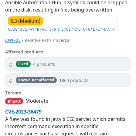
Ansible Automation Hub, a symlink could be dropped
on the disk, resulting in files being overwritten.
6.3 (Medium)
CVSS:3.1/AV:N/AC:L/PR:L/UI:R/S:U/C:L/I:H/A:N
CWE-23
- Relative Path Traversal
Affected products
4 products
Fixed
1860 products
Known not affected
Threats
Moderate
Impact
CVE-2023-36479
A flaw was found in Jetty's CGI servlet which permits
incorrect command execution in specific
circumstances such as requests with certain