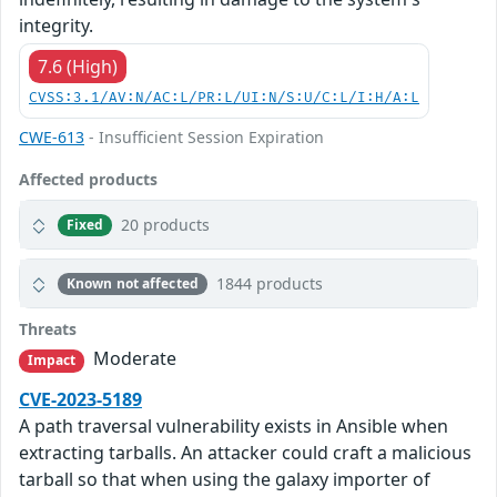
integrity.
7.6 (High)
CVSS:3.1/AV:N/AC:L/PR:L/UI:N/S:U/C:L/I:H/A:L
CWE-613
- Insufficient Session Expiration
Affected products
20 products
Fixed
1844 products
Known not affected
Threats
Moderate
Impact
CVE-2023-5189
A path traversal vulnerability exists in Ansible when
extracting tarballs. An attacker could craft a malicious
tarball so that when using the galaxy importer of