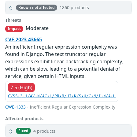
1860 products
Known not affected
Threats
Moderate
Impact
CVE-2023-43665
An inefficient regular expression complexity was
found in Django. The text truncator regular
expressions exhibit linear backtracking complexity,
which can be slow, leading to a potential denial of
service, given certain HTML inputs.
7.5 (High)
CVSS:3.1/AV:N/AC:L/PR:N/UI:N/S:U/C:N/I:N/A:H
CWE-1333
- Inefficient Regular Expression Complexity
Affected products
4 products
Fixed