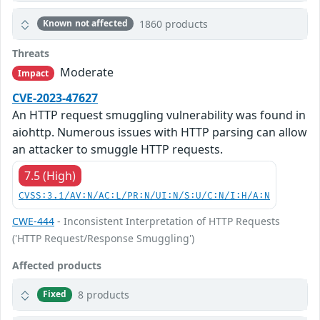
1860 products
Known not affected
Threats
Moderate
Impact
CVE-2023-47627
An HTTP request smuggling vulnerability was found in
aiohttp. Numerous issues with HTTP parsing can allow
an attacker to smuggle HTTP requests.
7.5 (High)
CVSS:3.1/AV:N/AC:L/PR:N/UI:N/S:U/C:N/I:H/A:N
CWE-444
- Inconsistent Interpretation of HTTP Requests
('HTTP Request/Response Smuggling')
Affected products
8 products
Fixed