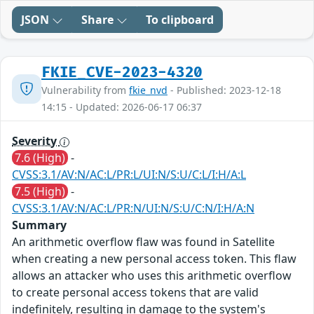
JSON
Share
To clipboard
FKIE_CVE-2023-4320
Vulnerability from
fkie_nvd
- Published: 2023-12-18
14:15 - Updated: 2026-06-17 06:37
Severity
7.6 (High)
-
CVSS:3.1/AV:N/AC:L/PR:L/UI:N/S:U/C:L/I:H/A:L
7.5 (High)
-
CVSS:3.1/AV:N/AC:L/PR:N/UI:N/S:U/C:N/I:H/A:N
Summary
An arithmetic overflow flaw was found in Satellite
when creating a new personal access token. This flaw
allows an attacker who uses this arithmetic overflow
to create personal access tokens that are valid
indefinitely, resulting in damage to the system's