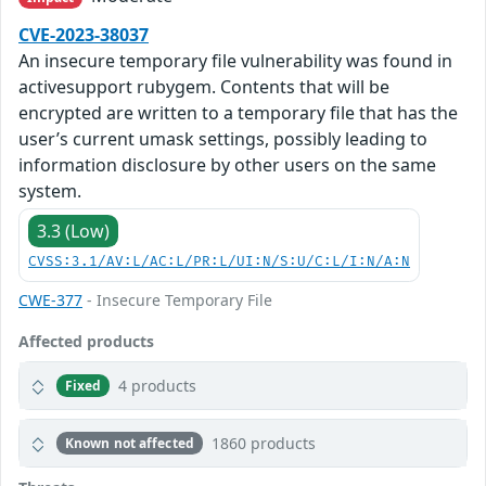
CVE-2023-38037
An insecure temporary file vulnerability was found in
activesupport rubygem. Contents that will be
encrypted are written to a temporary file that has the
user’s current umask settings, possibly leading to
information disclosure by other users on the same
system.
3.3 (Low)
CVSS:3.1/AV:L/AC:L/PR:L/UI:N/S:U/C:L/I:N/A:N
CWE-377
- Insecure Temporary File
Affected products
4 products
Fixed
1860 products
Known not affected