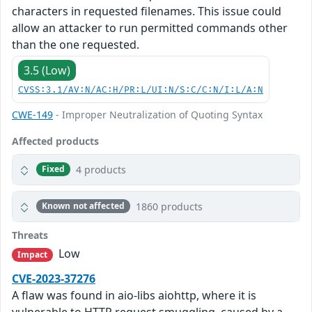
characters in requested filenames. This issue could
allow an attacker to run permitted commands other
than the one requested.
3.5 (Low)
CVSS:3.1/AV:N/AC:H/PR:L/UI:N/S:C/C:N/I:L/A:N
CWE-149
- Improper Neutralization of Quoting Syntax
Affected products
4 products
Fixed
1860 products
Known not affected
Threats
Low
Impact
CVE-2023-37276
A flaw was found in aio-libs aiohttp, where it is
vulnerable to HTTP request smuggling, caused by a