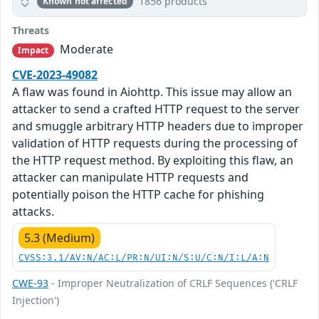
1856 products
Known not affected
Threats
Moderate
Impact
CVE-2023-49082
A flaw was found in Aiohttp. This issue may allow an
attacker to send a crafted HTTP request to the server
and smuggle arbitrary HTTP headers due to improper
validation of HTTP requests during the processing of
the HTTP request method. By exploiting this flaw, an
attacker can manipulate HTTP requests and
potentially poison the HTTP cache for phishing
attacks.
5.3 (Medium)
CVSS:3.1/AV:N/AC:L/PR:N/UI:N/S:U/C:N/I:L/A:N
CWE-93
- Improper Neutralization of CRLF Sequences ('CRLF
Injection')