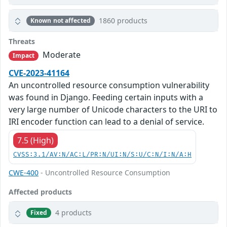
1860 products
Known not affected
Threats
Moderate
Impact
CVE-2023-41164
An uncontrolled resource consumption vulnerability
was found in Django. Feeding certain inputs with a
very large number of Unicode characters to the URI to
IRI encoder function can lead to a denial of service.
7.5 (High)
CVSS:3.1/AV:N/AC:L/PR:N/UI:N/S:U/C:N/I:N/A:H
CWE-400
- Uncontrolled Resource Consumption
Affected products
4 products
Fixed