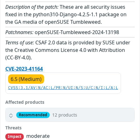
Description of the patch:
These are all security issues
fixed in the python310-Django-4.2.5-1.1 package on
the GA media of openSUSE Tumbleweed.
Patchnames:
openSUSE-Tumbleweed-2024-13198
Terms of use:
CSAF 2.0 data is provided by SUSE under
the Creative Commons License 4.0 with Attribution
(CC-BY-4.0).
CVE-2023-41164
6.5 (Medium)
CVSS:3.1/AV:N/AC:L/PR:N/UI:N/S:U/C:N/I:L/A:L
Affected products
12 products
Recommended
Threats
moderate
Impact