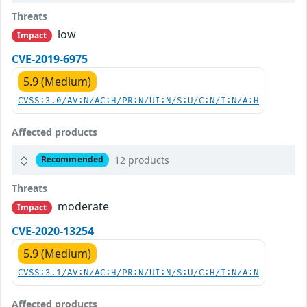
Threats
low
Impact
CVE-2019-6975
5.9 (Medium)
CVSS:3.0/AV:N/AC:H/PR:N/UI:N/S:U/C:N/I:N/A:H
Affected products
12 products
Recommended
Threats
moderate
Impact
CVE-2020-13254
5.9 (Medium)
CVSS:3.1/AV:N/AC:H/PR:N/UI:N/S:U/C:H/I:N/A:N
Affected products