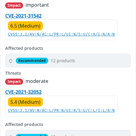
important
Impact
CVE-2021-31542
6.5 (Medium)
CVSS:3.1/AV:N/AC:L/PR:L/UI:N/S:U/C:H/I:N/A:N
Affected products
12 products
Recommended
Threats
moderate
Impact
CVE-2021-32052
5.4 (Medium)
CVSS:3.1/AV:N/AC:L/PR:N/UI:R/S:U/C:L/I:L/A:N
Affected products