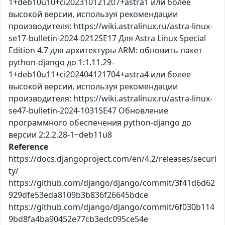
1+deb10u10+ci202310121207+astra1 или более
высокой версии, используя рекомендации
производителя: https://wiki.astralinux.ru/astra-linux-
se17-bulletin-2024-0212SE17 Для Astra Linux Special
Edition 4.7 для архитектуры ARM: обновить пакет
python-django до 1:1.11.29-
1+deb10u11+ci202404121704+astra4 или более
высокой версии, используя рекомендации
производителя: https://wiki.astralinux.ru/astra-linux-
se47-bulletin-2024-1031SE47 Обновление
программного обеспечения python-django до
версии 2:2.2.28-1~deb11u8
Reference
https://docs.djangoproject.com/en/4.2/releases/securi
ty/
https://github.com/django/django/commit/3f41d6d62
929dfe53eda8109b3b836f26645bdce
https://github.com/django/django/commit/6f030b114
9bd8fa4ba90452e77cb3edc095ce54e