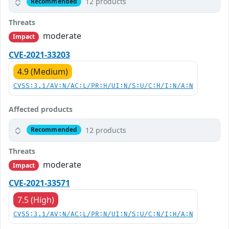
12 products
Recommended
Threats
moderate
Impact
CVE-2021-33203
4.9 (Medium)
CVSS:3.1/AV:N/AC:L/PR:H/UI:N/S:U/C:H/I:N/A:N
Affected products
12 products
Recommended
Threats
moderate
Impact
CVE-2021-33571
7.5 (High)
CVSS:3.1/AV:N/AC:L/PR:N/UI:N/S:U/C:N/I:H/A:N