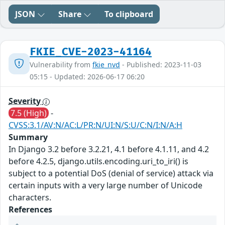
JSON
Share
To clipboard
FKIE_CVE-2023-41164
Vulnerability from
fkie_nvd
- Published: 2023-11-03
05:15 - Updated: 2026-06-17 06:20
Severity
7.5 (High)
-
CVSS:3.1/AV:N/AC:L/PR:N/UI:N/S:U/C:N/I:N/A:H
Summary
In Django 3.2 before 3.2.21, 4.1 before 4.1.11, and 4.2
before 4.2.5, django.utils.encoding.uri_to_iri() is
subject to a potential DoS (denial of service) attack via
certain inputs with a very large number of Unicode
characters.
References