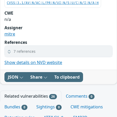
CVSS:3.1/AV:N/AC:L/PR:N/UI:N/S:U/C:N/I:N/A:H
CWE
n/a
Assigner
mitre
References
7 references
Show details on NVD website
JSON
Share
To clipboard
Related vulnerabilities
Comments
26
0
Bundles
Sightings
CWE mitigations
0
0