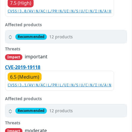
7.5 (High)
CVSS:3.0/AV:N/AC:L/PR:N/UI:N/S:U/C:N/I:N/A:H
Affected products
12 products
Recommended
Threats
important
Impact
CVE-2019-19118
6.5 (Medium)
CVSS:3.1/AV:N/AC:L/PR:L/UI:N/S:U/C:N/I:H/A:N
Affected products
12 products
Recommended
Threats
moderate
Impact