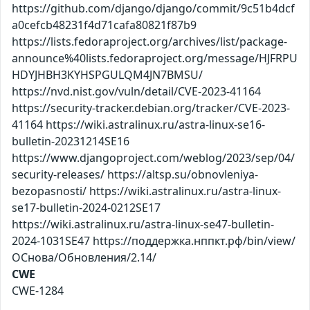
https://github.com/django/django/commit/9c51b4dcf
a0cefcb48231f4d71cafa80821f87b9
https://lists.fedoraproject.org/archives/list/package-
announce%40lists.fedoraproject.org/message/HJFRPU
HDYJHBH3KYHSPGULQM4JN7BMSU/
https://nvd.nist.gov/vuln/detail/CVE-2023-41164
https://security-tracker.debian.org/tracker/CVE-2023-
41164 https://wiki.astralinux.ru/astra-linux-se16-
bulletin-20231214SE16
https://www.djangoproject.com/weblog/2023/sep/04/
security-releases/ https://altsp.su/obnovleniya-
bezopasnosti/ https://wiki.astralinux.ru/astra-linux-
se17-bulletin-2024-0212SE17
https://wiki.astralinux.ru/astra-linux-se47-bulletin-
2024-1031SE47 https://поддержка.нппкт.рф/bin/view/
ОСнова/Обновления/2.14/
CWE
CWE-1284