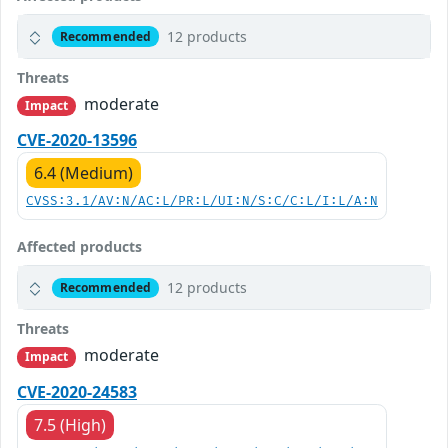
12 products
Recommended
Threats
moderate
Impact
CVE-2020-13596
6.4 (Medium)
CVSS:3.1/AV:N/AC:L/PR:L/UI:N/S:C/C:L/I:L/A:N
Affected products
12 products
Recommended
Threats
moderate
Impact
CVE-2020-24583
7.5 (High)