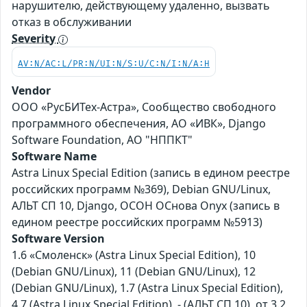
нарушителю, действующему удаленно, вызвать
отказ в обслуживании
Severity
AV:N/AC:L/PR:N/UI:N/S:U/C:N/I:N/A:H
Vendor
ООО «РусБИТех-Астра», Сообщество свободного
программного обеспечения, АО «ИВК», Django
Software Foundation, АО "НППКТ"
Software Name
Astra Linux Special Edition (запись в едином реестре
российских программ №369), Debian GNU/Linux,
АЛЬТ СП 10, Django, ОСОН ОСнова Оnyx (запись в
едином реестре российских программ №5913)
Software Version
1.6 «Смоленск» (Astra Linux Special Edition), 10
(Debian GNU/Linux), 11 (Debian GNU/Linux), 12
(Debian GNU/Linux), 1.7 (Astra Linux Special Edition),
4.7 (Astra Linux Special Edition), - (АЛЬТ СП 10), от 3.2