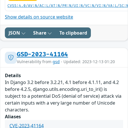
CVSS:4.0/AV:N/AC:L/AT:N/PR:N/UI:N/VC:N/VI:N/VA:L/SC:
Show details on source website
JSON
Share
To clipboard
GSD-2023-41164
Vulnerability from
gsd
- Updated: 2023-12-13 01:20
Details
In Django 3.2 before 3.2.21, 4.1 before 4.1.11, and 4.2
before 4.2.5, django.utils.encoding.uri_to_iri() is
subject to a potential DoS (denial of service) attack via
certain inputs with a very large number of Unicode
characters.
Aliases
CVE-2023-41164