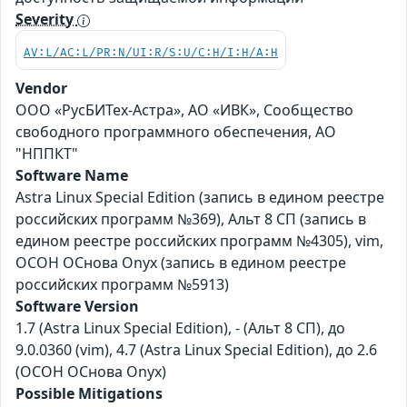
Severity
AV:L/AC:L/PR:N/UI:R/S:U/C:H/I:H/A:H
Vendor
ООО «РусБИТех-Астра», АО «ИВК», Сообщество
свободного программного обеспечения, АО
"НППКТ"
Software Name
Astra Linux Special Edition (запись в едином реестре
российских программ №369), Альт 8 СП (запись в
едином реестре российских программ №4305), vim,
ОСОН ОСнова Оnyx (запись в едином реестре
российских программ №5913)
Software Version
1.7 (Astra Linux Special Edition), - (Альт 8 СП), до
9.0.0360 (vim), 4.7 (Astra Linux Special Edition), до 2.6
(ОСОН ОСнова Оnyx)
Possible Mitigations