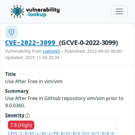
(GCVE-0-2022-3099)
CVE-2022-3099
Vulnerability from
cvelistv5
– Published: 2022-09-03 00:00 –
Updated: 2025-11-03 20:34
Title
Use After Free in vim/vim
Summary
Use After Free in GitHub repository vim/vim prior to
9.0.0360.
Severity
7.8 (High)
CVSS:3.0/AV:L/AC:L/PR:N/UI:R/S:U/C:H/I:H/A:H