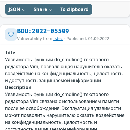
JSON
Share
To clipboard
BDU:2022-05509
Vulnerability from
fstec
- Published: 01.09.2022
Title
Уязвимость функции do_cmdline() текстового
редактора Vim, позволяющая нарушителю оказать
воздействие на конфиденциальность, целостность
и доступность защищаемой информации
Description
Уязвимость функции do_cmdline() текстового
редактора Vim связана с использованием памяти
после ее освобождения. Эксплуатация уязвимости
может позволить нарушителю оказать воздействие
на конфиденциальность, целостность и
доступность защищаемой информации