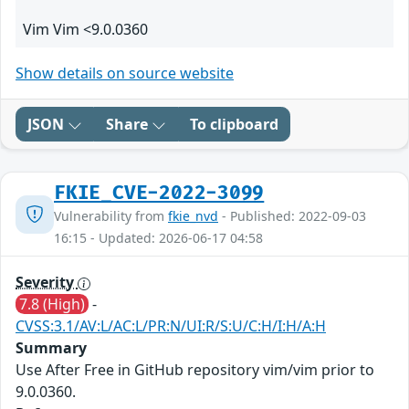
Vim Vim <9.0.0360
Show details on source website
JSON
Share
To clipboard
FKIE_CVE-2022-3099
Vulnerability from
fkie_nvd
- Published: 2022-09-03
16:15 - Updated: 2026-06-17 04:58
Severity
7.8 (High)
-
CVSS:3.1/AV:L/AC:L/PR:N/UI:R/S:U/C:H/I:H/A:H
Summary
Use After Free in GitHub repository vim/vim prior to
9.0.0360.