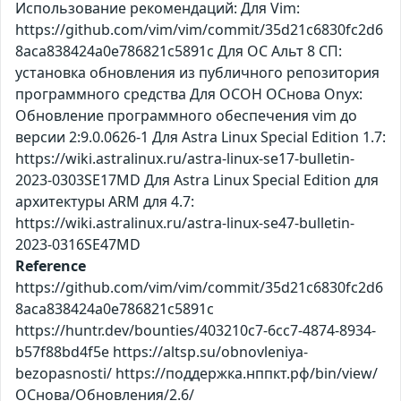
Использование рекомендаций: Для Vim:
https://github.com/vim/vim/commit/35d21c6830fc2d6
8aca838424a0e786821c5891c Для ОС Альт 8 СП:
установка обновления из публичного репозитория
программного средства Для ОСОН ОСнова Оnyx:
Обновление программного обеспечения vim до
версии 2:9.0.0626-1 Для Astra Linux Special Edition 1.7:
https://wiki.astralinux.ru/astra-linux-se17-bulletin-
2023-0303SE17MD Для Astra Linux Special Edition для
архитектуры ARM для 4.7:
https://wiki.astralinux.ru/astra-linux-se47-bulletin-
2023-0316SE47MD
Reference
https://github.com/vim/vim/commit/35d21c6830fc2d6
8aca838424a0e786821c5891c
https://huntr.dev/bounties/403210c7-6cc7-4874-8934-
b57f88bd4f5e https://altsp.su/obnovleniya-
bezopasnosti/ https://поддержка.нппкт.рф/bin/view/
ОСнова/Обновления/2.6/