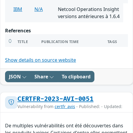
IBM
N/A
Netcool Operations Insight
versions antérieures à 1.6.4
References
TITLE
PUBLICATION TIME
TAGS
Show details on source website
JSON
Share
To clipboard
CERTFR-2023-AVI-0051
Vulnerability from
certfr_avis
- Published: - Updated:
De multiples vulnérabilités ont été découvertes dans
les produits Juniper. Certaines d'entre elles permettent