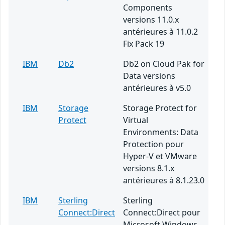
Components
versions 11.0.x
antérieures à 11.0.2
Fix Pack 19
IBM
Db2
Db2 on Cloud Pak for
Data versions
antérieures à v5.0
IBM
Storage
Storage Protect for
Protect
Virtual
Environments: Data
Protection pour
Hyper-V et VMware
versions 8.1.x
antérieures à 8.1.23.0
IBM
Sterling
Sterling
Connect:Direct
Connect:Direct pour
Microsoft Windows