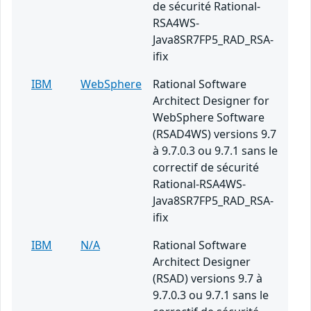
de sécurité Rational-
RSA4WS-
Java8SR7FP5_RAD_RSA-
ifix
IBM
WebSphere
Rational Software
Architect Designer for
WebSphere Software
(RSAD4WS) versions 9.7
à 9.7.0.3 ou 9.7.1 sans le
correctif de sécurité
Rational-RSA4WS-
Java8SR7FP5_RAD_RSA-
ifix
IBM
N/A
Rational Software
Architect Designer
(RSAD) versions 9.7 à
9.7.0.3 ou 9.7.1 sans le