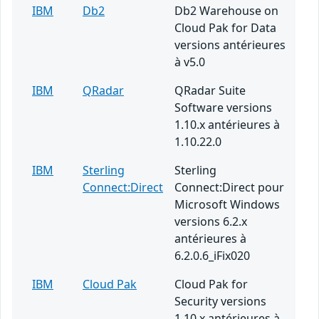
IBM
Db2
Db2 Warehouse on
Cloud Pak for Data
versions antérieures
à v5.0
IBM
QRadar
QRadar Suite
Software versions
1.10.x antérieures à
1.10.22.0
IBM
Sterling
Sterling
Connect:Direct
Connect:Direct pour
Microsoft Windows
versions 6.2.x
antérieures à
6.2.0.6_iFix020
IBM
Cloud Pak
Cloud Pak for
Security versions
1.10.x antérieures à