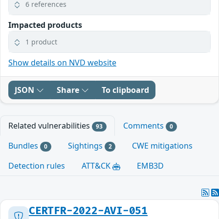
6 references
Impacted products
1 product
Show details on NVD website
JSON
Share
To clipboard
Related vulnerabilities
Comments
93
0
Bundles
Sightings
CWE mitigations
0
2
Detection rules
ATT&CK
EMB3D
CERTFR-2022-AVI-051