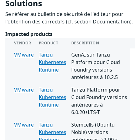
Solutions
Se référer au bulletin de sécurité de l'éditeur pour
l'obtention des correctifs (cf. section Documentation).
Impacted products
VENDOR
PRODUCT
DESCRIPTION
VMware
Tanzu
GenAI sur Tanzu
Kubernetes
Platform pour Cloud
Runtime
Foundry versions
antérieures à 10.2.5
VMware
Tanzu
Tanzu Platform pour
Kubernetes
Cloud Foundry versions
Runtime
antérieures à
6.0.20+LTS-T
VMware
Tanzu
Stemcells (Ubuntu
Kubernetes
Noble) versions
Runtime
antérieures à 1.90.x