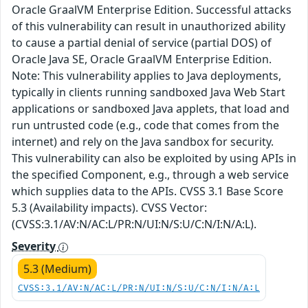
Oracle GraalVM Enterprise Edition. Successful attacks
of this vulnerability can result in unauthorized ability
to cause a partial denial of service (partial DOS) of
Oracle Java SE, Oracle GraalVM Enterprise Edition.
Note: This vulnerability applies to Java deployments,
typically in clients running sandboxed Java Web Start
applications or sandboxed Java applets, that load and
run untrusted code (e.g., code that comes from the
internet) and rely on the Java sandbox for security.
This vulnerability can also be exploited by using APIs in
the specified Component, e.g., through a web service
which supplies data to the APIs. CVSS 3.1 Base Score
5.3 (Availability impacts). CVSS Vector:
(CVSS:3.1/AV:N/AC:L/PR:N/UI:N/S:U/C:N/I:N/A:L).
Severity
5.3 (Medium)
CVSS:3.1/AV:N/AC:L/PR:N/UI:N/S:U/C:N/I:N/A:L