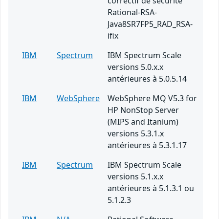
correctif de sécurité
Rational-RSA-
Java8SR7FP5_RAD_RSA-
ifix
IBM
Spectrum
IBM Spectrum Scale
versions 5.0.x.x
antérieures à 5.0.5.14
IBM
WebSphere
WebSphere MQ V5.3 for
HP NonStop Server
(MIPS and Itanium)
versions 5.3.1.x
antérieures à 5.3.1.17
IBM
Spectrum
IBM Spectrum Scale
versions 5.1.x.x
antérieures à 5.1.3.1 ou
5.1.2.3