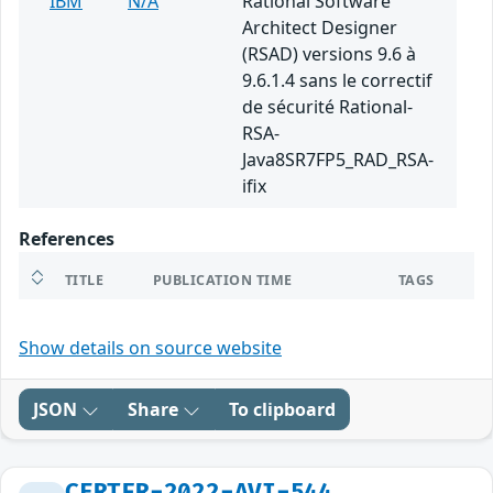
IBM
N/A
Rational Software
Architect Designer
(RSAD) versions 9.6 à
9.6.1.4 sans le correctif
de sécurité Rational-
RSA-
Java8SR7FP5_RAD_RSA-
ifix
References
TITLE
PUBLICATION TIME
TAGS
Show details on source website
JSON
Share
To clipboard
CERTFR-2022-AVI-544