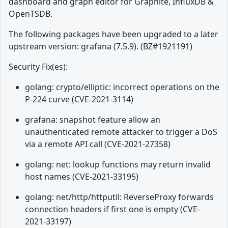
dashboard and graph editor for Graphite, InfluxDB &
OpenTSDB.
The following packages have been upgraded to a later
upstream version: grafana (7.5.9). (BZ#1921191)
Security Fix(es):
golang: crypto/elliptic: incorrect operations on the
P-224 curve (CVE-2021-3114)
grafana: snapshot feature allow an
unauthenticated remote attacker to trigger a DoS
via a remote API call (CVE-2021-27358)
golang: net: lookup functions may return invalid
host names (CVE-2021-33195)
golang: net/http/httputil: ReverseProxy forwards
connection headers if first one is empty (CVE-
2021-33197)