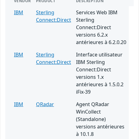
VENDOR
PRODUCT
DESCRIPTION
IBM
Sterling
Services Web IBM
Connect:Direct
Sterling
Connect:Direct
versions 6.2.x
antérieures à 6.2.0.20
IBM
Sterling
Interface utilisateur
Connect:Direct
IBM Sterling
Connect:Direct
versions 1.x
antérieures à 1.5.0.2
iFix-39
IBM
QRadar
Agent QRadar
WinCollect
(Standalone)
versions antérieures
à 10.1.8