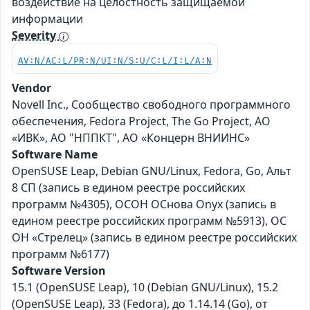
воздействие на целостность защищаемой
информации
Severity
AV:N/AC:L/PR:N/UI:N/S:U/C:L/I:L/A:N
Vendor
Novell Inc., Сообщество свободного программного
обеспечения, Fedora Project, The Go Project, АО
«ИВК», АО "НППКТ", АО «Концерн ВНИИНС»
Software Name
OpenSUSE Leap, Debian GNU/Linux, Fedora, Go, Альт
8 СП (запись в едином реестре российских
программ №4305), ОСОН ОСнова Оnyx (запись в
едином реестре российских программ №5913), ОС
ОН «Стрелец» (запись в едином реестре российских
программ №6177)
Software Version
15.1 (OpenSUSE Leap), 10 (Debian GNU/Linux), 15.2
(OpenSUSE Leap), 33 (Fedora), до 1.14.14 (Go), от