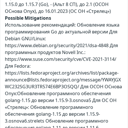
1.15.0 до 1.15.7 (Go), - (Альт 8 СП), до 2.1 (ОСОН
ОСнова Оnyx), до 16.01.2023 (ОС ОН «Стрелец»)
Possible Mitigations
Использование рекомендаций: Обновление языка
программирования Go до актуальной версии Для
Debian GNU/Linux:
https://www.debian.org/security/2021/dsa-4848 Для
программных продуктов Novell Inc.:
https://www.suse.com/security/cve/CVE-2021-3114/
Для Fedora:
https://lists.fedoraproject.org/archives/list/package-
announce@lists.fedoraproject.org/message/YWAYJGX
WC232SG3UR3TR574E6BP3OSQQ/ Для ОСОН ОСнова
Оnyx:Обновление программного обеспечения
golang-1.15 до версии 1.15.9-3.osnova5 Для ОС ОН
«Стрелец»: Обновление программного
обеспечения golang-1.15 до версии 1.15.9-
3.osnova6.strelets Обновление программного
обеспечения golang-1.11 до версии 1.11.6-