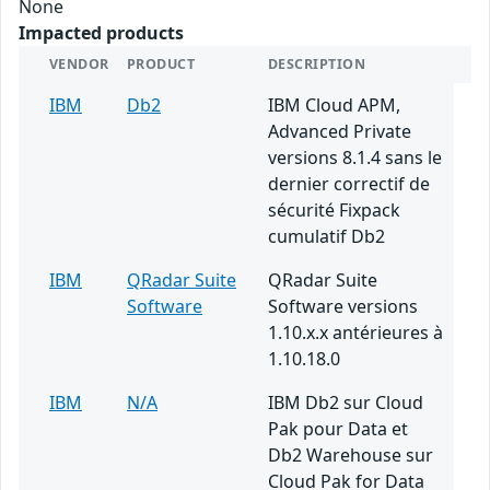
None
Impacted products
VENDOR
PRODUCT
DESCRIPTION
IBM
Db2
IBM Cloud APM,
Advanced Private
versions 8.1.4 sans le
dernier correctif de
sécurité Fixpack
cumulatif Db2
IBM
QRadar Suite
QRadar Suite
Software
Software versions
1.10.x.x antérieures à
1.10.18.0
IBM
N/A
IBM Db2 sur Cloud
Pak pour Data et
Db2 Warehouse sur
Cloud Pak for Data