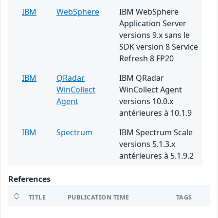
IBM
WebSphere
IBM WebSphere
Application Server
versions 9.x sans le
SDK version 8 Service
Refresh 8 FP20
IBM
QRadar
IBM QRadar
WinCollect
WinCollect Agent
Agent
versions 10.0.x
antérieures à 10.1.9
IBM
Spectrum
IBM Spectrum Scale
versions 5.1.3.x
antérieures à 5.1.9.2
References
TITLE
PUBLICATION TIME
TAGS