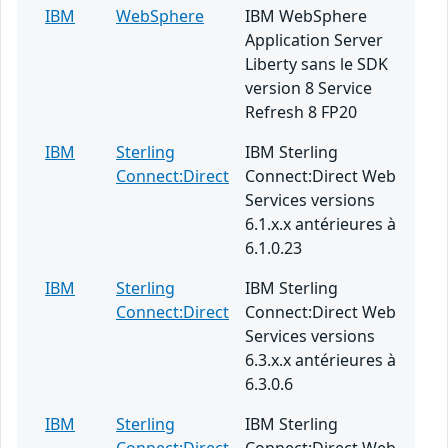
IBM
WebSphere
IBM WebSphere
Application Server
Liberty sans le SDK
version 8 Service
Refresh 8 FP20
IBM
Sterling
IBM Sterling
Connect:Direct
Connect:Direct Web
Services versions
6.1.x.x antérieures à
6.1.0.23
IBM
Sterling
IBM Sterling
Connect:Direct
Connect:Direct Web
Services versions
6.3.x.x antérieures à
6.3.0.6
IBM
Sterling
IBM Sterling