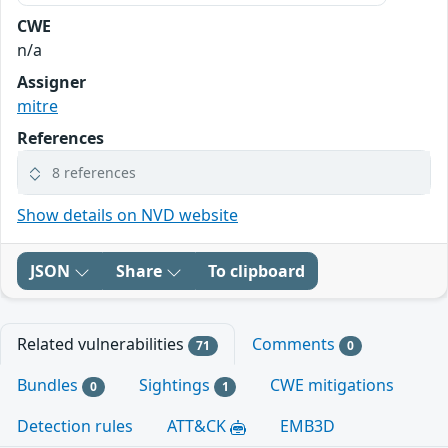
CWE
n/a
Assigner
mitre
References
8 references
Show details on NVD website
JSON
Share
To clipboard
Related vulnerabilities
Comments
71
0
Bundles
Sightings
CWE mitigations
0
1
Detection rules
ATT&CK
EMB3D