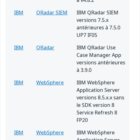
à v4.8.2
IBM
QRadar SIEM
IBM QRadar SIEM
versions 7.5.x
antérieures à 7.5.0
UP7 IF05
IBM
QRadar
IBM QRadar Use
Case Manager App
versions antérieures
à 3.9.0
IBM
WebSphere
IBM WebSphere
Application Server
versions 8.5.x.x sans
le SDK version 8
Service Refresh 8
FP20
IBM
WebSphere
IBM WebSphere