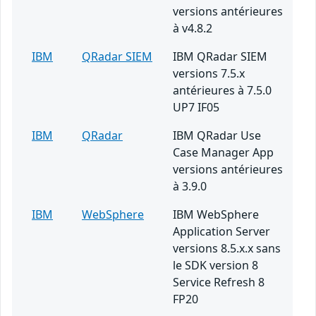
versions antérieures
à v4.8.2
IBM
QRadar SIEM
IBM QRadar SIEM
versions 7.5.x
antérieures à 7.5.0
UP7 IF05
IBM
QRadar
IBM QRadar Use
Case Manager App
versions antérieures
à 3.9.0
IBM
WebSphere
IBM WebSphere
Application Server
versions 8.5.x.x sans
le SDK version 8
Service Refresh 8
FP20