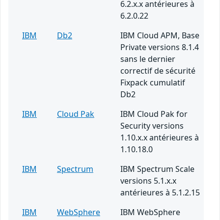
6.2.x.x antérieures à
6.2.0.22
IBM
Db2
IBM Cloud APM, Base
Private versions 8.1.4
sans le dernier
correctif de sécurité
Fixpack cumulatif
Db2
IBM
Cloud Pak
IBM Cloud Pak for
Security versions
1.10.x.x antérieures à
1.10.18.0
IBM
Spectrum
IBM Spectrum Scale
versions 5.1.x.x
antérieures à 5.1.2.15
IBM
WebSphere
IBM WebSphere