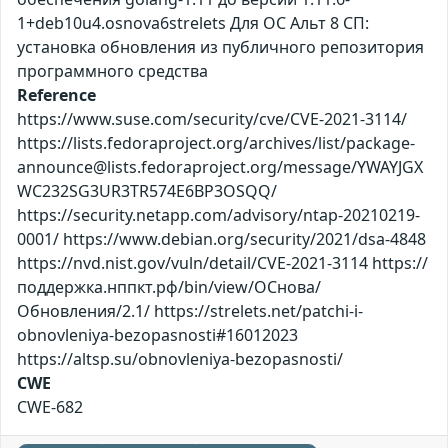
1+deb10u4.osnova6strelets Для ОС Альт 8 СП:
установка обновления из публичного репозитория
программного средства
Reference
https://www.suse.com/security/cve/CVE-2021-3114/
https://lists.fedoraproject.org/archives/list/package-
announce@lists.fedoraproject.org/message/YWAYJGX
WC232SG3UR3TR574E6BP3OSQQ/
https://security.netapp.com/advisory/ntap-20210219-
0001/ https://www.debian.org/security/2021/dsa-4848
https://nvd.nist.gov/vuln/detail/CVE-2021-3114 https://
поддержка.нппкт.рф/bin/view/ОСнова/
Обновления/2.1/ https://strelets.net/patchi-i-
obnovleniya-bezopasnosti#16012023
https://altsp.su/obnovleniya-bezopasnosti/
CWE
CWE-682