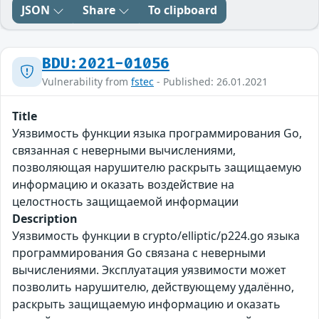
JSON
Share
To clipboard
BDU:2021-01056
Vulnerability from
fstec
- Published: 26.01.2021
Title
Уязвимость функции языка программирования Go,
связанная с неверными вычислениями,
позволяющая нарушителю раскрыть защищаемую
информацию и оказать воздействие на
целостность защищаемой информации
Description
Уязвимость функции в crypto/elliptic/p224.go языка
программирования Go связана с неверными
вычислениями. Эксплуатация уязвимости может
позволить нарушителю, действующему удалённо,
раскрыть защищаемую информацию и оказать