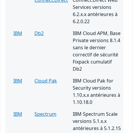
Connect:Direct
Connect:Direct Web
Services versions
6.2.x.x antérieures à
6.2.0.22
IBM
Db2
IBM Cloud APM, Base
Private versions 8.1.4
sans le dernier
correctif de sécurité
Fixpack cumulatif
Db2
IBM
Cloud Pak
IBM Cloud Pak for
Security versions
1.10.x.x antérieures à
1.10.18.0
IBM
Spectrum
IBM Spectrum Scale
versions 5.1.x.x
antérieures à 5.1.2.15