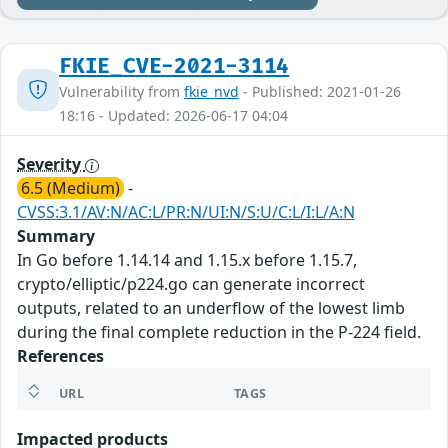
FKIE_CVE-2021-3114
Vulnerability from
fkie_nvd
- Published: 2021-01-26
18:16 - Updated: 2026-06-17 04:04
Severity
6.5 (Medium)
-
CVSS:3.1/AV:N/AC:L/PR:N/UI:N/S:U/C:L/I:L/A:N
Summary
In Go before 1.14.14 and 1.15.x before 1.15.7,
crypto/elliptic/p224.go can generate incorrect
outputs, related to an underflow of the lowest limb
during the final complete reduction in the P-224 field.
References
URL
TAGS
Impacted products