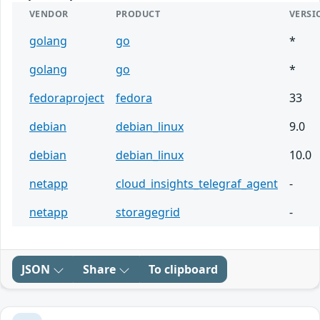
VENDOR
PRODUCT
VERSI
golang
go
*
golang
go
*
fedoraproject
fedora
33
debian
debian_linux
9.0
debian
debian_linux
10.0
netapp
cloud_insights_telegraf_agent
-
netapp
storagegrid
-
JSON
Share
To clipboard