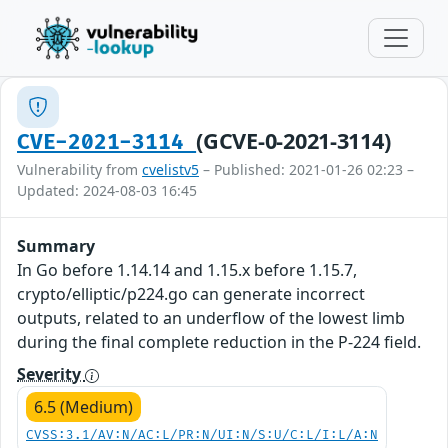
(GCVE-0-2021-3114)
CVE-2021-3114
Vulnerability from
cvelistv5
– Published: 2021-01-26 02:23 –
Updated: 2024-08-03 16:45
Summary
In Go before 1.14.14 and 1.15.x before 1.15.7,
crypto/elliptic/p224.go can generate incorrect
outputs, related to an underflow of the lowest limb
during the final complete reduction in the P-224 field.
Severity
6.5 (Medium)
CVSS:3.1/AV:N/AC:L/PR:N/UI:N/S:U/C:L/I:L/A:N