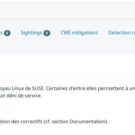
es
Sightings
CWE mitigations
Detection r
0
0
 noyau Linux de SUSE. Certaines d'entre elles permettent à
 un déni de service.
ention des correctifs (cf. section Documentation).