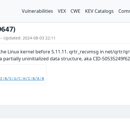
Vulnerabilities
VEX
CWE
KEV Catalogs
Comm
9647)
 – Updated: 2024-08-03 22:11
the Linux kernel before 5.11.11. qrtr_recvmsg in net/qrtr/qr
partially uninitialized data structure, aka CID-50535249f62
UI:N/S:U/C:H/I:N/A:N