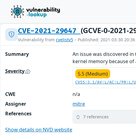
(GCVE-0-2021-2
CVE-2021-29647
Vulnerability from
cvelistv5
– Published: 2021-03-30 20:36
Summary
An issue was discovered in 
kernel memory because of a 
Severity
5.5 (Medium)
CVSS:3.1/AV:L/AC:L/PR:L/
CWE
n/a
Assigner
mitre
References
7 references
Show details on NVD website