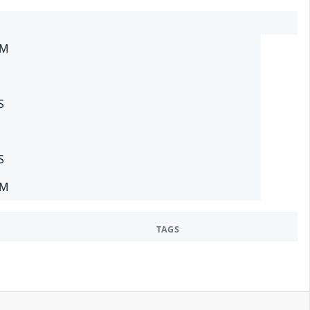
SM
S
S
SM
TAGS