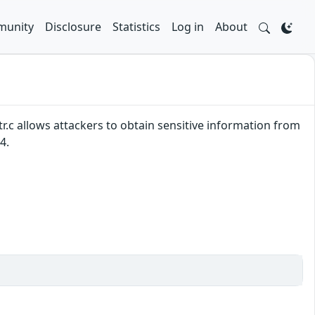
unity
Disclosure
Statistics
Log in
About
tr.c allows attackers to obtain sensitive information from
4.