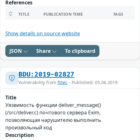
References
TITLE
PUBLICATION TIME
TAGS
Show details on source website
JSON
Share
To clipboard
BDU:2019-02827
Vulnerability from
fstec
- Published: 05.06.2019
Title
Уязвимость функции deliver_message()
(/src/deliver.c) почтового сервера Exim,
позволяющая нарушителю выполнить
произвольный код
Description