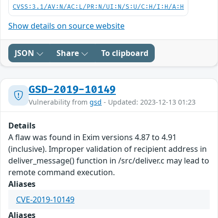
CVSS:3.1/AV:N/AC:L/PR:N/UI:N/S:U/C:H/I:H/A:H
Show details on source website
JSON
Share
To clipboard
GSD-2019-10149
Vulnerability from
gsd
- Updated: 2023-12-13 01:23
Details
A flaw was found in Exim versions 4.87 to 4.91
(inclusive). Improper validation of recipient address in
deliver_message() function in /src/deliver.c may lead to
remote command execution.
Aliases
CVE-2019-10149
Aliases