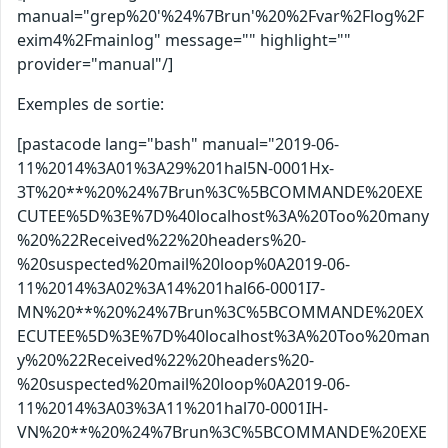
manual="grep%20'%24%7Brun'%20%2Fvar%2Flog%2F
exim4%2Fmainlog" message="" highlight=""
provider="manual"/]
Exemples de sortie:
[pastacode lang="bash" manual="2019-06-
11%2014%3A01%3A29%201hal5N-0001Hx-
3T%20**%20%24%7Brun%3C%5BCOMMANDE%20EXE
CUTEE%5D%3E%7D%40localhost%3A%20Too%20many
%20%22Received%22%20headers%20-
%20suspected%20mail%20loop%0A2019-06-
11%2014%3A02%3A14%201hal66-0001I7-
MN%20**%20%24%7Brun%3C%5BCOMMANDE%20EX
ECUTEE%5D%3E%7D%40localhost%3A%20Too%20man
y%20%22Received%22%20headers%20-
%20suspected%20mail%20loop%0A2019-06-
11%2014%3A03%3A11%201hal70-0001IH-
VN%20**%20%24%7Brun%3C%5BCOMMANDE%20EXE