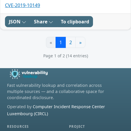
CVE-2019-10149
JSON
Share
To clipboard
«
1
2
»
Page 1 of 2 (14 entries)
Fast vulnerability lookup and correlation across
multiple sources — and a collaborative space for
coordinated disclosure.
Operated by
Computer Incident Response Center
Luxembourg (CIRCL)
RESOURCES
PROJECT