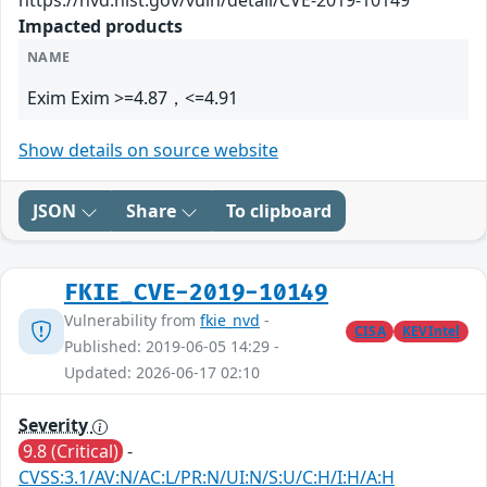
https://nvd.nist.gov/vuln/detail/CVE-2019-10149
Impacted products
NAME
Exim Exim >=4.87，<=4.91
Show details on source website
JSON
Share
To clipboard
FKIE_CVE-2019-10149
Vulnerability from
fkie_nvd
-
CISA
KEVIntel
Published: 2019-06-05 14:29 -
Updated: 2026-06-17 02:10
Severity
9.8 (Critical)
-
CVSS:3.1/AV:N/AC:L/PR:N/UI:N/S:U/C:H/I:H/A:H