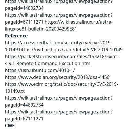
https://wiki.astralinux.ru/pages/viewpage.action?
pageId=44892734
https://wiki.astralinux.ru/pages/viewpage.action?
pageId=67111271 https://wiki.astralinux.ru/astra-
linux-se81-bulletin-20200429SE81
Reference
https://access.redhat.com/security/cve/cve-2019-
10149 https://nvd.nist.gov/vuln/detail/CVE-2019-10149
https://packetstormsecurity.com/files/153218/Exim-
4.9.1-Remote-Command-Execution.html
https://usn.ubuntu.com/4010-1/
https://www.debian.org/security/2019/dsa-4456
https://www.exim.org/static/doc/security/CVE-2019-
10149.txt
https://wiki.astralinux.ru/pages/viewpage.action?
pageId=44892734
https://wiki.astralinux.ru/pages/viewpage.action?
pageId=67111271
CWE