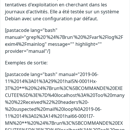
tentatives d'exploitation en cherchant dans les
journaux d'activités. Elle a été testée sur un système
Debian avec une configuration par défaut.
[pastacode lang="bash"
manual="grep%20'%24%7Brun'%20%2Fvar%2Flog%2F
exim4%2Fmainlog" message="" highlight=""
provider="manual"/]
Exemples de sortie:
[pastacode lang="bash" manual="2019-06-
11%2014%3A01%3A29%201hal5N-0001Hx-
3T%20**%20%24%7Brun%3C%5BCOMMANDE%20EXE
CUTEE%5D%3E%7D%40localhost%3A%20Too%20many
%20%22Received%22%20headers%20-
%20suspected%20mail%20loop%0A2019-06-
11%2014%3A02%3A14%201hal66-0001I7-
MN%20**%20%24%7Brun%3C%5BCOMMANDE%20EX