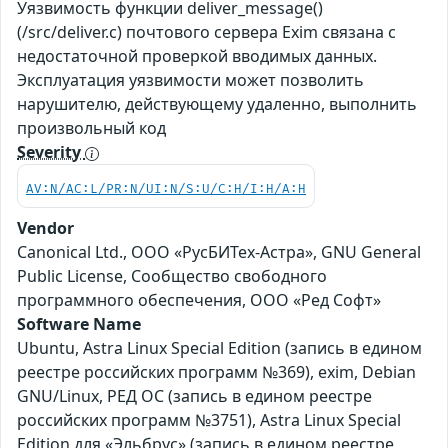
Уязвимость функции deliver_message()
(/src/deliver.c) почтового сервера Exim связана с
недостаточной проверкой вводимых данных.
Эксплуатация уязвимости может позволить
нарушителю, действующему удаленно, выполнить
произвольный код
Severity
AV:N/AC:L/PR:N/UI:N/S:U/C:H/I:H/A:H
Vendor
Canonical Ltd., ООО «РусБИТех-Астра», GNU General
Public License, Сообщество свободного
программного обеспечения, ООО «Ред Софт»
Software Name
Ubuntu, Astra Linux Special Edition (запись в едином
реестре российских программ №369), exim, Debian
GNU/Linux, РЕД ОС (запись в едином реестре
российских программ №3751), Astra Linux Special
Edition для «Эльбрус» (запись в едином реестре