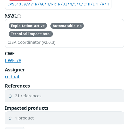
CVSS:3.0/AV:N/AC:H/PR:N/UI:N/S:C/C:H/I:H/A:H
SSVC
Exploitation: active
Automatable: no
Technical Impact: total
CISA Coordinator (v2.0.3)
CWE
CWE-78
Assigner
redhat
References
21 references
Impacted products
1 product