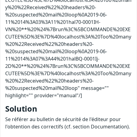
ECUTEE%5D%3E%7D%40localhost%3A%20Too%20man
y%20%22Received%22%20headers%20-
%20suspected%20mail%20loop%0A2019-06-
11%2014%3A03%3A11%201hal70-0001IH-
VN%20**%20%24%7Brun%3C%5BCOMMANDE%20EXE
CUTEE%5D%3E%7D%40localhost%3A%20Too%20many
%20%22Received%22%20headers%20-
%20suspected%20mail%20loop%0A2019-06-
11%2014%3A07%3A44%201halBQ-0001Ij-
2D%20**%20%24%7Brun%3C%5BCOMMANDE%20EXE
CUTEE%5D%3E%7D%40localhost%3A%20Too%20many
%20%22Received%22%20headers%20-
%20suspected%20mail%20loop" message=""
highlight="" provider="manual"/]
Solution
Se référer au bulletin de sécurité de l'éditeur pour
l'obtention des correctifs (cf. section Documentation).