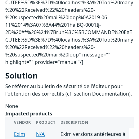
CUTEE%5D%3E%7D%40localhost%3A%20Too%20many
%20%22Received%22%20headers%20-
%20suspected%20mail%20loop%0A2019-06-
11%2014%3A07%3A44%201halBQ-0001Ij-
2D%20**%20%24%7Brun%3C%5BCOMMANDE%20EXE
CUTEE%5D%3E%7D%40localhost%3A%20Too%20many
%20%22Received%22%20headers%20-
%20suspected%20mail%20loop" message=""
highlight="" provider="manual"/]
Solution
Se référer au bulletin de sécurité de l'éditeur pour
l'obtention des correctifs (cf. section Documentation).
None
Impacted products
VENDOR
PRODUCT
DESCRIPTION
Exim
N/A
Exim versions antérieures à