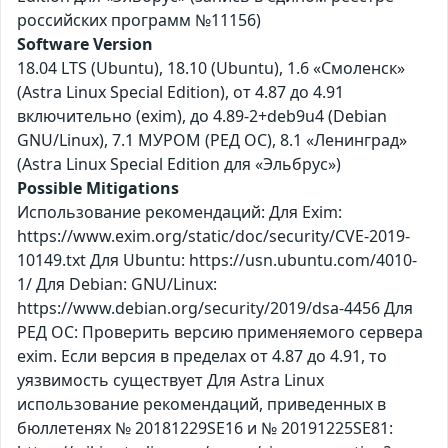
российских программ №11156)
Software Version
18.04 LTS (Ubuntu), 18.10 (Ubuntu), 1.6 «Смоленск»
(Astra Linux Special Edition), от 4.87 до 4.91
включительно (exim), до 4.89-2+deb9u4 (Debian
GNU/Linux), 7.1 МУРОМ (РЕД ОС), 8.1 «Ленинград»
(Astra Linux Special Edition для «Эльбрус»)
Possible Mitigations
Использование рекомендаций: Для Exim:
https://www.exim.org/static/doc/security/CVE-2019-
10149.txt Для Ubuntu: https://usn.ubuntu.com/4010-
1/ Для Debian: GNU/Linux:
https://www.debian.org/security/2019/dsa-4456 Для
РЕД ОС: Проверить версию применяемого сервера
exim. Если версия в пределах от 4.87 до 4.91, то
уязвимость существует Для Astra Linux
использование рекомендаций, приведенных в
бюллетенях № 20181229SE16 и № 20191225SE81: