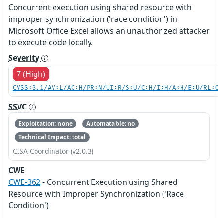
Concurrent execution using shared resource with
improper synchronization ('race condition') in
Microsoft Office Excel allows an unauthorized attacker
to execute code locally.
Severity
7 (High)
CVSS:3.1/AV:L/AC:H/PR:N/UI:R/S:U/C:H/I:H/A:H/E:U/RL:
SSVC
Exploitation: none
Automatable: no
Technical Impact: total
CISA Coordinator (v2.0.3)
CWE
CWE-362
- Concurrent Execution using Shared
Resource with Improper Synchronization ('Race
Condition')