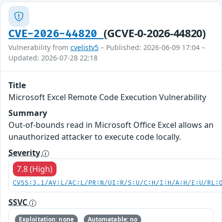
(GCVE-0-2026-44820)
CVE-2026-44820
Vulnerability from
cvelistv5
– Published: 2026-06-09 17:04 –
Updated: 2026-07-28 22:18
Title
Microsoft Excel Remote Code Execution Vulnerability
Summary
Out-of-bounds read in Microsoft Office Excel allows an
unauthorized attacker to execute code locally.
Severity
7.8 (High)
CVSS:3.1/AV:L/AC:L/PR:N/UI:R/S:U/C:H/I:H/A:H/E:U/RL:
SSVC
Exploitation: none
Automatable: no