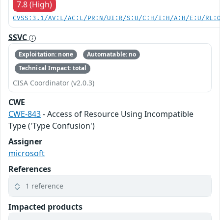
7.8 (High)
CVSS:3.1/AV:L/AC:L/PR:N/UI:R/S:U/C:H/I:H/A:H/E:U/RL:
SSVC
Exploitation: none
Automatable: no
Technical Impact: total
CISA Coordinator (v2.0.3)
CWE
CWE-843
- Access of Resource Using Incompatible
Type ('Type Confusion')
Assigner
microsoft
References
1 reference
Impacted products