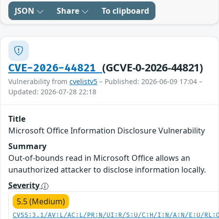
JSON
Share
To clipboard
(GCVE-0-2026-44821)
CVE-2026-44821
Vulnerability from
cvelistv5
– Published: 2026-06-09 17:04 –
Updated: 2026-07-28 22:18
Title
Microsoft Office Information Disclosure Vulnerability
Summary
Out-of-bounds read in Microsoft Office allows an
unauthorized attacker to disclose information locally.
Severity
5.5 (Medium)
CVSS:3.1/AV:L/AC:L/PR:N/UI:R/S:U/C:H/I:N/A:N/E:U/RL: