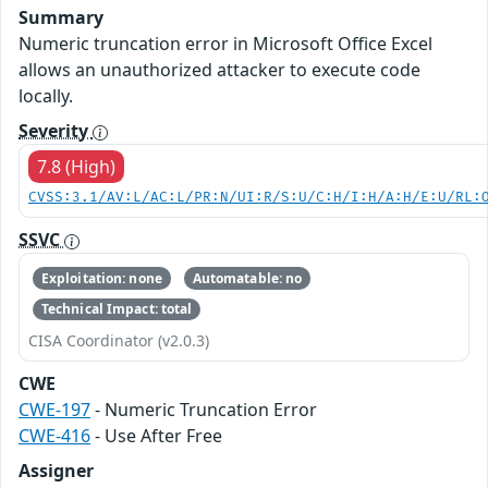
Summary
Numeric truncation error in Microsoft Office Excel
allows an unauthorized attacker to execute code
locally.
Severity
7.8 (High)
CVSS:3.1/AV:L/AC:L/PR:N/UI:R/S:U/C:H/I:H/A:H/E:U/RL:
SSVC
Exploitation: none
Automatable: no
Technical Impact: total
CISA Coordinator (v2.0.3)
CWE
CWE-197
- Numeric Truncation Error
CWE-416
- Use After Free
Assigner