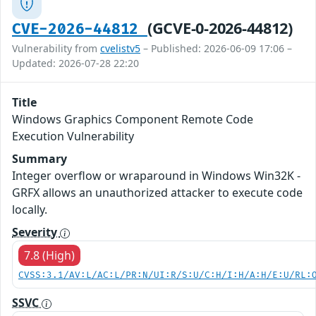
(GCVE-0-2026-44812)
CVE-2026-44812
Vulnerability from
cvelistv5
– Published: 2026-06-09 17:06 –
Updated: 2026-07-28 22:20
Title
Windows Graphics Component Remote Code
Execution Vulnerability
Summary
Integer overflow or wraparound in Windows Win32K -
GRFX allows an unauthorized attacker to execute code
locally.
Severity
7.8 (High)
CVSS:3.1/AV:L/AC:L/PR:N/UI:R/S:U/C:H/I:H/A:H/E:U/RL:
SSVC