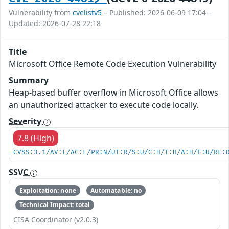
Vulnerability from
cvelistv5
– Published: 2026-06-09 17:04 –
Updated: 2026-07-28 22:18
Title
Microsoft Office Remote Code Execution Vulnerability
Summary
Heap-based buffer overflow in Microsoft Office allows
an unauthorized attacker to execute code locally.
Severity
7.8 (High)
CVSS:3.1/AV:L/AC:L/PR:N/UI:R/S:U/C:H/I:H/A:H/E:U/RL:
SSVC
Exploitation: none
Automatable: no
Technical Impact: total
CISA Coordinator (v2.0.3)