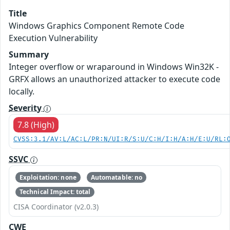
Title
Windows Graphics Component Remote Code
Execution Vulnerability
Summary
Integer overflow or wraparound in Windows Win32K -
GRFX allows an unauthorized attacker to execute code
locally.
Severity
7.8 (High)
CVSS:3.1/AV:L/AC:L/PR:N/UI:R/S:U/C:H/I:H/A:H/E:U/RL:
SSVC
Exploitation: none
Automatable: no
Technical Impact: total
CISA Coordinator (v2.0.3)
CWE