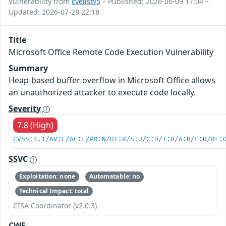
Vulnerability from
cvelistv5
– Published: 2026-06-09 17:04 –
Updated: 2026-07-28 22:18
Title
Microsoft Office Remote Code Execution Vulnerability
Summary
Heap-based buffer overflow in Microsoft Office allows
an unauthorized attacker to execute code locally.
Severity
7.8 (High)
CVSS:3.1/AV:L/AC:L/PR:N/UI:R/S:U/C:H/I:H/A:H/E:U/RL:
SSVC
Exploitation: none
Automatable: no
Technical Impact: total
CISA Coordinator (v2.0.3)
CWE