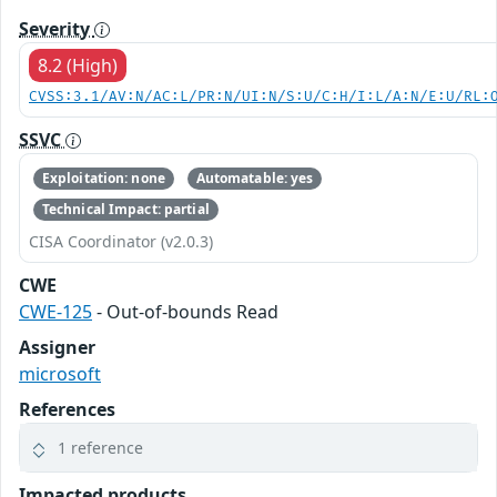
Severity
8.2 (High)
CVSS:3.1/AV:N/AC:L/PR:N/UI:N/S:U/C:H/I:L/A:N/E:U/RL:
SSVC
Exploitation: none
Automatable: yes
Technical Impact: partial
CISA Coordinator (v2.0.3)
CWE
CWE-125
- Out-of-bounds Read
Assigner
microsoft
References
1 reference
Impacted products