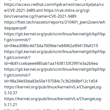
https://access.redhat.com/hydra/rest/securitydata/cv
e/CVE-2021-3489.xml https://cve.mitre.org/cgi-
bin/cvename.cgi?name=CVE-2021-3489
https://flatt.tech/assets/reports/210401_pwn2own/wh
itepaper.pdf
https://git.kernel.org/pub/scm/linux/kernel/git/bpf/bp
f.git/commit/?
id=04ea3086c4d73da7009de1e84962a904139af219
https://git.kernel.org/pub/scm/linux/kernel/git/bpf/bp
f.git/commit/?
id=4b81ccebaeee885ab1aa1438133f2991e3a2b6ea
https://git.kernel.org/pub/scm/linux/kernel/git/bpf/bp
f.git/commit/?
id=98a34e93da83e50e197584c7c362668bf12c1d54
https://kernel.org/pub/linux/kernel/v5.x/ChangeLog-
5.10.37
https://kernel.org/pub/linux/kernel/v5.x/ChangeLog-
5.11.21