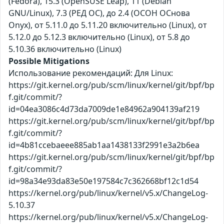
(Fedora), 15.3 (OpenSUSE Leap), 11 (Debian
GNU/Linux), 7.3 (РЕД ОС), до 2.4 (ОСОН ОСнова
Оnyx), от 5.11.0 до 5.11.20 включительно (Linux), от
5.12.0 до 5.12.3 включительно (Linux), от 5.8 до
5.10.36 включительно (Linux)
Possible Mitigations
Использование рекомендаций: Для Linux:
https://git.kernel.org/pub/scm/linux/kernel/git/bpf/bp
f.git/commit/?
id=04ea3086c4d73da7009de1e84962a904139af219
https://git.kernel.org/pub/scm/linux/kernel/git/bpf/bp
f.git/commit/?
id=4b81ccebaeee885ab1aa1438133f2991e3a2b6ea
https://git.kernel.org/pub/scm/linux/kernel/git/bpf/bp
f.git/commit/?
id=98a34e93da83e50e197584c7c362668bf12c1d54
https://kernel.org/pub/linux/kernel/v5.x/ChangeLog-
5.10.37
https://kernel.org/pub/linux/kernel/v5.x/ChangeLog-