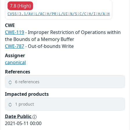
7.8 (High)
CVSS:3.1/AV:L/AC:H/PR:L/UI:N/S:C/C:H/I:H/A:H
CWE
CWE-119
- Improper Restriction of Operations within
the Bounds of a Memory Buffer
CWE-787
- Out-of-bounds Write
Assigner
canonical
References
6 references
Impacted products
1 product
Date Public
2021-05-11 00:00