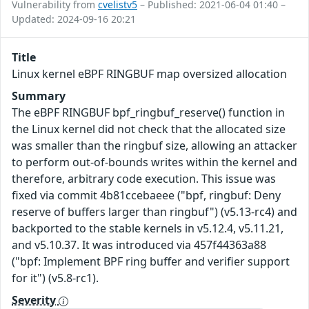
Vulnerability from
cvelistv5
– Published: 2021-06-04 01:40 –
Updated: 2024-09-16 20:21
Title
Linux kernel eBPF RINGBUF map oversized allocation
Summary
The eBPF RINGBUF bpf_ringbuf_reserve() function in
the Linux kernel did not check that the allocated size
was smaller than the ringbuf size, allowing an attacker
to perform out-of-bounds writes within the kernel and
therefore, arbitrary code execution. This issue was
fixed via commit 4b81ccebaeee ("bpf, ringbuf: Deny
reserve of buffers larger than ringbuf") (v5.13-rc4) and
backported to the stable kernels in v5.12.4, v5.11.21,
and v5.10.37. It was introduced via 457f44363a88
("bpf: Implement BPF ring buffer and verifier support
for it") (v5.8-rc1).
Severity