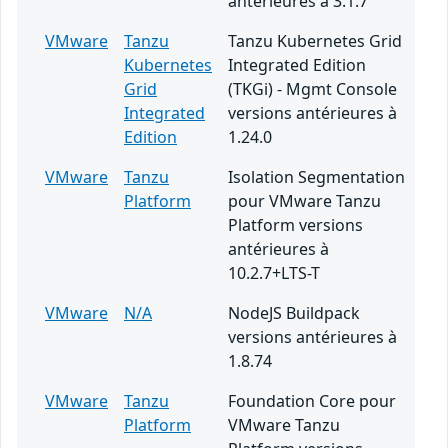
antérieures à 3.1.7
VMware
Tanzu
Tanzu Kubernetes Grid
Kubernetes
Integrated Edition
Grid
(TKGi) - Mgmt Console
Integrated
versions antérieures à
Edition
1.24.0
VMware
Tanzu
Isolation Segmentation
Platform
pour VMware Tanzu
Platform versions
antérieures à
10.2.7+LTS-T
VMware
N/A
NodeJS Buildpack
versions antérieures à
1.8.74
VMware
Tanzu
Foundation Core pour
Platform
VMware Tanzu