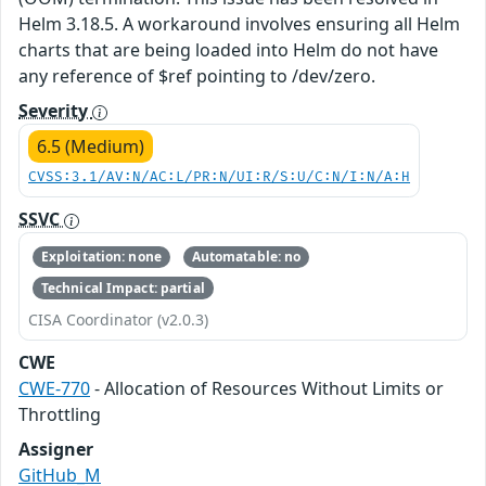
Helm 3.18.5. A workaround involves ensuring all Helm
charts that are being loaded into Helm do not have
any reference of $ref pointing to /dev/zero.
Severity
6.5 (Medium)
CVSS:3.1/AV:N/AC:L/PR:N/UI:R/S:U/C:N/I:N/A:H
SSVC
Exploitation: none
Automatable: no
Technical Impact: partial
CISA Coordinator (v2.0.3)
CWE
CWE-770
- Allocation of Resources Without Limits or
Throttling
Assigner
GitHub_M