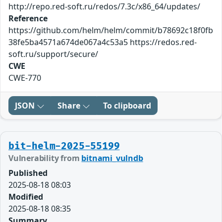
http://repo.red-soft.ru/redos/7.3c/x86_64/updates/
Reference
https://github.com/helm/helm/commit/b78692c18f0fb
38fe5ba4571a674de067a4c53a5 https://redos.red-
soft.ru/support/secure/
CWE
CWE-770
JSON
Share
To clipboard
bit-helm-2025-55199
Vulnerability from
bitnami_vulndb
Published
2025-08-18 08:03
Modified
2025-08-18 08:35
Summary