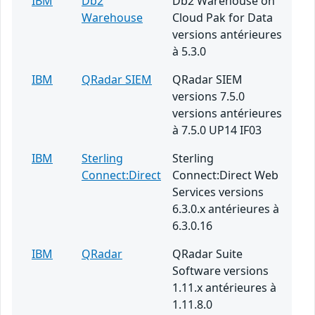
IBM
Db2
Db2 Warehouse on
Warehouse
Cloud Pak for Data
versions antérieures
à 5.3.0
IBM
QRadar SIEM
QRadar SIEM
versions 7.5.0
versions antérieures
à 7.5.0 UP14 IF03
IBM
Sterling
Sterling
Connect:Direct
Connect:Direct Web
Services versions
6.3.0.x antérieures à
6.3.0.16
IBM
QRadar
QRadar Suite
Software versions
1.11.x antérieures à
1.11.8.0