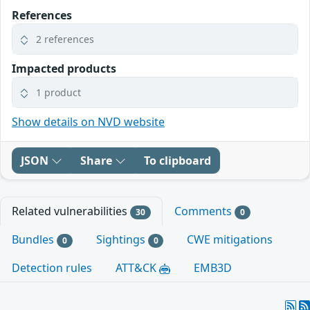
References
2 references
Impacted products
1 product
Show details on NVD website
JSON
Share
To clipboard
Related vulnerabilities
Comments
30
0
Bundles
Sightings
CWE mitigations
0
0
Detection rules
ATT&CK
EMB3D