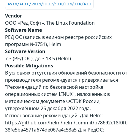
AV:N/AC:L/PR:N/UI:R/S:U/C:N/I:N/A:H
Vendor
ООО «Ред Софт», The Linux Foundation
Software Name
РЕД ОС (запись в едином реестре российских
программ №3751), Helm
Software Version
7.3 (РЕД ОС), до 3.18.5 (Helm)
Possible Mitigations
В условиях отсутствия обновлений безопасности от
производителя рекомендуется придерживаться
"Рекомендаций по безопасной настройке
операционных систем LINUX", изложенных в
методическом документе ФСТЭК России,
утверждённом 25 декабря 2022 года.
Использование рекомендаций: Для Helm:
https://github.com/helm/helm/commit/b78692c18f0fb
38fe5ba4571a674de067a4c53a5 Для РедОС: