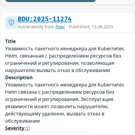
BDU:2025-11274
Vulnerability from
fstec
- Published: 13.08.2025
Title
Уязвимость пакетного менеджера для Kubernetes
Helm, связанная с распределением ресурсов без
ограничений и регулирования, позволяющая
нарушителю вызвать отказ в обслуживании
Description
Уязвимость пакетного менеджера для Kubernetes
Helm связана с распределением ресурсов без
ограничений и регулирования. Эксплуатация
уязвимости может позволить нарушителю,
действующему удаленно, вызвать отказ в
обслуживании
Severity