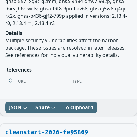
ghsa-557j-xg8c-q2mm, ghsa-9h84-qmv7-982p, ghsa-
f6x5-jh6r-wrfv, ghsa-f9f8-9pmf-xv68, ghsa-j5w8-q4qc-
rx2x, ghsa-p436-gjf2-799p applied in versions: 2.13.4-
r0, 2.13.4-r1, 2.13.4-r2
Details
Multiple security vulnerabilities affect the harbor
package. These issues are resolved in later releases.
See references for individual vulnerability details.
References
URL
TYPE
JSON
Share
To clipboard
cleanstart-2026-fe95869